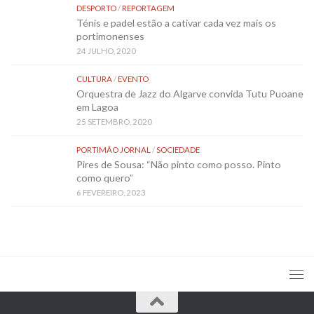
DESPORTO
/
REPORTAGEM
Ténis e padel estão a cativar cada vez mais os
portimonenses
24 JULHO, 2020
CULTURA
/
EVENTO
Orquestra de Jazz do Algarve convida Tutu Puoane
em Lagoa
25 SETEMBRO, 2020
PORTIMÃO JORNAL
/
SOCIEDADE
Pires de Sousa: “Não pinto como posso. Pinto
como quero”
6 FEVEREIRO, 2023