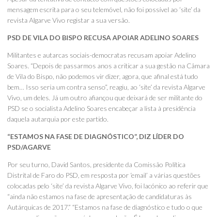
mensagem escrita para o seu telemóvel, não foi possível ao ‘site’ da
revista Algarve Vivo registar a sua versão.
PSD DE VILA DO BISPO RECUSA APOIAR ADELINO SOARES
Militantes e autarcas sociais-democratas recusam apoiar Adelino
Soares. “Depois de passarmos anos a criticar a sua gestão na Câmara
de Vila do Bispo, não podemos vir dizer, agora, que afinal está tudo
bem… Isso seria um contra senso”, reagiu, ao ‘site’ da revista Algarve
Vivo, um deles. Já um outro afiançou que deixará de ser militante do
PSD se o socialista Adelino Soares encabeçar a lista à presidência
daquela autarquia por este partido.
“ESTAMOS NA FASE DE DIAGNÓSTICO”, DIZ LÍDER DO
PSD/AGARVE
Por seu turno, David Santos, presidente da Comissão Política
Distrital de Faro do PSD, em resposta por ‘email’ a várias questões
colocadas pelo ‘site’ da revista Algarve Vivo, foi lacónico ao referir que
“ainda não estamos na fase de apresentação de candidaturas às
Autárquicas de 2017.” “Estamos na fase de diagnóstico e tudo o que