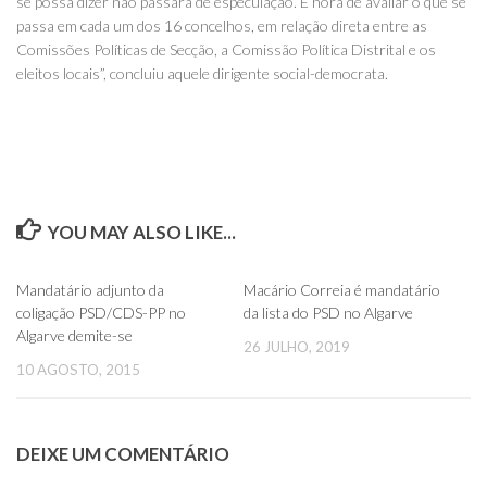
se possa dizer não passará de especulação. É hora de avaliar o que se
passa em cada um dos 16 concelhos, em relação direta entre as
Comissões Políticas de Secção, a Comissão Política Distrital e os
eleitos locais”, concluiu aquele dirigente social-democrata.
YOU MAY ALSO LIKE...
0
0
Mandatário adjunto da
Macário Correia é mandatário
coligação PSD/CDS-PP no
da lista do PSD no Algarve
Algarve demite-se
26 JULHO, 2019
10 AGOSTO, 2015
DEIXE UM COMENTÁRIO