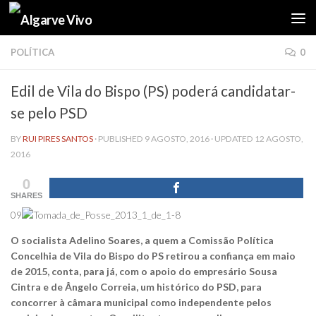
Skip to content
POLÍTICA
0
Edil de Vila do Bispo (PS) poderá candidatar-
se pelo PSD
BY
RUI PIRES SANTOS
· PUBLISHED
9 AGOSTO, 2016
· UPDATED
12 AGOSTO,
2016
0
SHARES
09
O socialista Adelino Soares, a quem a Comissão Política
Concelhia de Vila do Bispo do PS retirou a confiança em maio
de 2015, conta, para já, com o apoio do empresário Sousa
Cintra e de Ângelo Correia, um histórico do PSD, para
concorrer à câmara municipal como independente pelos