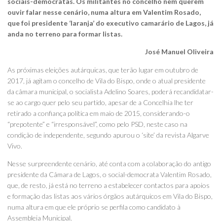
sociais-democratas. Os militantes no concelho nem querem
ouvir falar nesse cenário, numa altura em Valentim Rosado,
que foi presidente ‘laranja’ do executivo camarário de Lagos, já
anda no terreno para formar listas.
José Manuel Oliveira
As próximas eleições autárquicas, que terão lugar em outubro de
2017, já agitam o concelho de Vila do Bispo, onde o atual presidente
da câmara municipal, o socialista Adelino Soares, poderá recandidatar-
se ao cargo quer pelo seu partido, apesar de a Concelhia lhe ter
retirado a confiança política em maio de 2015, considerando-o
“prepotente” e “irresponsável”, como pelo PSD, neste caso na
condição de independente, segundo apurou o ‘site’ da revista Algarve
Vivo.
Nesse surpreendente cenário, até conta com a colaboração do antigo
presidente da Câmara de Lagos, o social-democrata Valentim Rosado,
que, de resto, já está no terreno a estabelecer contactos para apoios
e formação das listas aos vários órgãos autárquicos em Vila do Bispo,
numa altura em que ele próprio se perfila como candidato à
Assembleia Municipal.