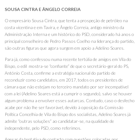
SOUSA CINTRA E ÂNGELO CORREIA
O empresário Sousa Cintra, que tenta a prospeção de petróleo na
costa vicentina e em Tavira, e Ângelo Correia, antigo ministro da
Administração Interna e um histórico do PSD, considerado há anos o
principal conselheiro de Pedro Passos Coelho na liderança do partido,
são outras figuras que agora surgem em apoio a Adelino Soares.
Para já, como confessou numa recente tertúlia de amigos em Vila do
Bispo, o edil mostra-se “confiante” de que o secretário-geral do PS,
António Costa, confirme a estratégia nacional do partido de
reconduzir como candidatos, em 2017, todos os presidentes de
câmara que não estejam no terceiro mandato por ser incompatível
com a lei (Adelino Soares está a cumprir o segundo), salvo se houver
algum problema a envolver esses autarcas. Contudo, caso o desfecho
acabe por não lhe ser favorável, devido à oposição da Comissão
Política Concelhia de Vila do Bispo dos socialistas, Adelino Soares já
admite “outras soluções” ao candidatar-se, na qualidade de
independente, pelo PSD, como referimos.
Apesar da tentativa de contacto com questões colocadas por