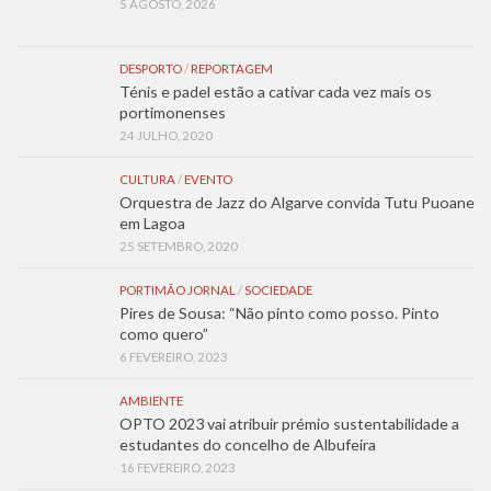
5 AGOSTO, 2026
DESPORTO
/
REPORTAGEM
Ténis e padel estão a cativar cada vez mais os
portimonenses
24 JULHO, 2020
CULTURA
/
EVENTO
Orquestra de Jazz do Algarve convida Tutu Puoane
em Lagoa
25 SETEMBRO, 2020
PORTIMÃO JORNAL
/
SOCIEDADE
Pires de Sousa: “Não pinto como posso. Pinto
como quero”
6 FEVEREIRO, 2023
AMBIENTE
OPTO 2023 vai atribuir prémio sustentabilidade a
estudantes do concelho de Albufeira
16 FEVEREIRO, 2023