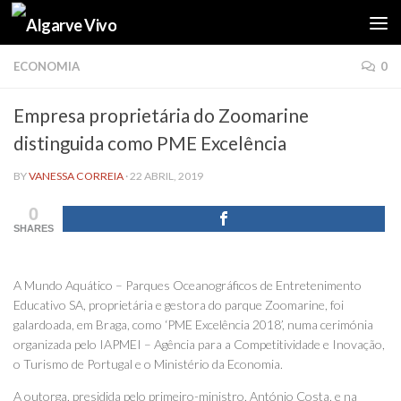
Skip to content
ECONOMIA
0
Empresa proprietária do Zoomarine
distinguida como PME Excelência
BY
VANESSA CORREIA
·
22 ABRIL, 2019
0
SHARES
A Mundo Aquático – Parques Oceanográficos de Entretenimento
Educativo SA, proprietária e gestora do parque Zoomarine, foi
galardoada, em Braga, como ‘PME Excelência 2018’, numa cerimónia
organizada pelo IAPMEI – Agência para a Competitividade e Inovação,
o Turismo de Portugal e o Ministério da Economia.
A outorga, presidida pelo primeiro-ministro, António Costa, e na