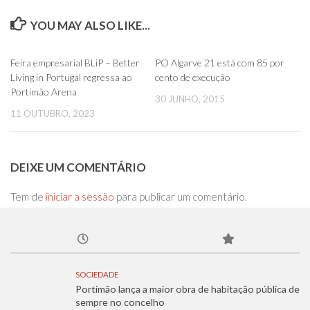
YOU MAY ALSO LIKE...
0
0
Feira empresarial BLiP – Better
PO Algarve 21 está com 85 por
Living in Portugal regressa ao
cento de execução
Portimão Arena
30 JUNHO, 2015
11 OUTUBRO, 2023
DEIXE UM COMENTÁRIO
Tem de
iniciar a sessão
para publicar um comentário.
SOCIEDADE
Portimão lança a maior obra de habitação pública de
sempre no concelho