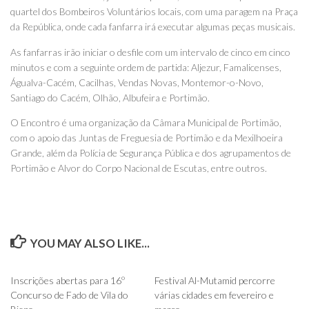
quartel dos Bombeiros Voluntários locais, com uma paragem na Praça
da República, onde cada fanfarra irá executar algumas peças musicais.
As fanfarras irão iniciar o desfile com um intervalo de cinco em cinco
minutos e com a seguinte ordem de partida: Aljezur, Famalicenses,
Águalva-Cacém, Cacilhas, Vendas Novas, Montemor-o-Novo,
Santiago do Cacém, Olhão, Albufeira e Portimão.
O Encontro é uma organização da Câmara Municipal de Portimão,
com o apoio das Juntas de Freguesia de Portimão e da Mexilhoeira
Grande, além da Polícia de Segurança Pública e dos agrupamentos de
Portimão e Alvor do Corpo Nacional de Escutas, entre outros.
YOU MAY ALSO LIKE...
0
0
Inscrições abertas para 16º
Festival Al-Mutamid percorre
Concurso de Fado de Vila do
várias cidades em fevereiro e