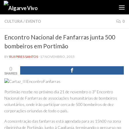
Skip to content
CULTURA
/
EVENTO
0
Encontro Nacional de Fanfarras junta 500
bombeiros em Portimão
BY
RUI PIRES SANTOS
·
17 NOVEMBRO, 2015
0
SHARES
Portimão recebe no próximo dia 21 de novembro o 3º Encontro
Nacional de Fanfarras de associações humanitárias de bombeiros
voluntários, onde irão participar cerca de 500 bombeiros de dez
corporações oriundas de todo o país.
A concentração das fanfarras está agendada para as 15h00 na zona
ribeirinha de Portimão, junto à Capitania, terminando o percurso no