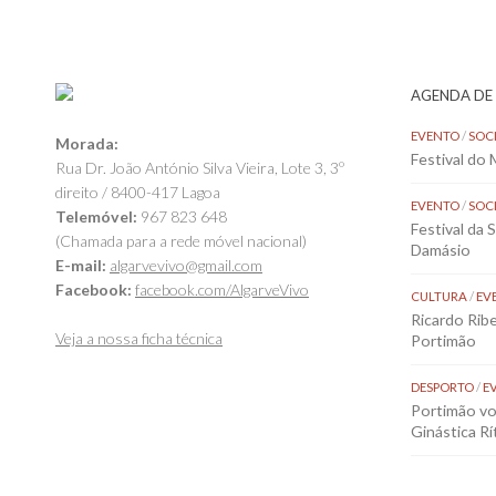
AGENDA DE
EVENTO
/
SOC
Morada:
Festival do
Rua Dr. João António Silva Vieira, Lote 3, 3º
direito / 8400-417 Lagoa
EVENTO
/
SOC
Telemóvel:
967 823 648
Festival da 
(Chamada para a rede móvel nacional)
Damásio
E-mail:
algarvevivo@gmail.com
Facebook:
facebook.com/AlgarveVivo
CULTURA
/
EV
Ricardo Rib
Veja a nossa ficha técnica
Portimão
DESPORTO
/
E
Portimão vol
Ginástica Rí