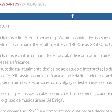
IRES SANTOS
·
24 JULHO, 2015
 Ramos e Rui Afonso serão os próximos convidados do Sunset
elo marcado para 30 de julho, entre as 18h30 e as 23h00, no Ca
 Ramos é cantor, compositor e toca alaúde e outros instrumen
eses e africanos.
autodidata, atualmente dedica-se ao estudo e interpretação d
do séc. XIII, assim como da música árabe e da dos judeus sefar
, sendo um dos precursores da divulgação deste universo mus
nso toca percussões árabes como a derbuka, o bendir, o adufe e
 o grupo de música árabe “Al Driça”.
rto começa às 19h30 e é composto por duas partes, decorren