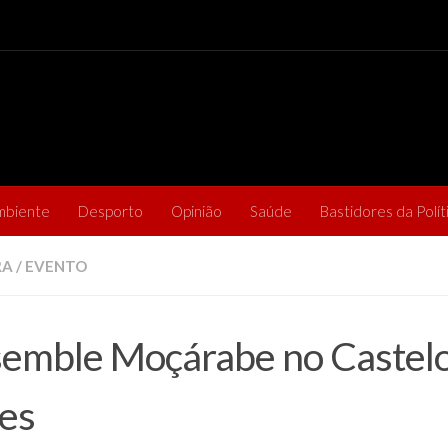
mbiente
Desporto
Opinião
Saúde
Bastidores da Polít
RA
/
EVENTO
emble Moçárabe no Castelo
ves