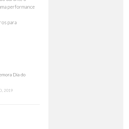
 uma performance
ros para
0
emora Dia do
, 2019