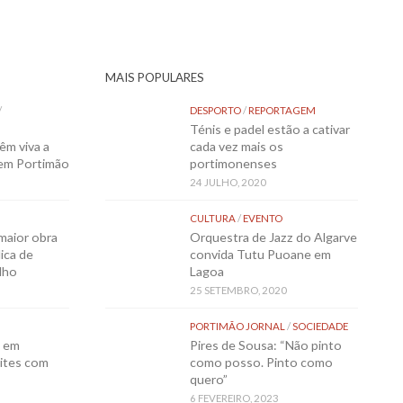
MAIS POPULARES
/
DESPORTO
/
REPORTAGEM
Ténis e padel estão a cativar
êm viva a
cada vez mais os
 em Portimão
portimonenses
24 JULHO, 2020
CULTURA
/
EVENTO
maior obra
Orquestra de Jazz do Algarve
ica de
convida Tutu Puoane em
lho
Lagoa
25 SETEMBRO, 2020
PORTIMÃO JORNAL
/
SOCIEDADE
o em
Pires de Sousa: “Não pinto
ites com
como posso. Pinto como
quero”
6 FEVEREIRO, 2023