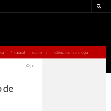
ica
Nacional
Economia
Ciência & Tecnologia
0
 de