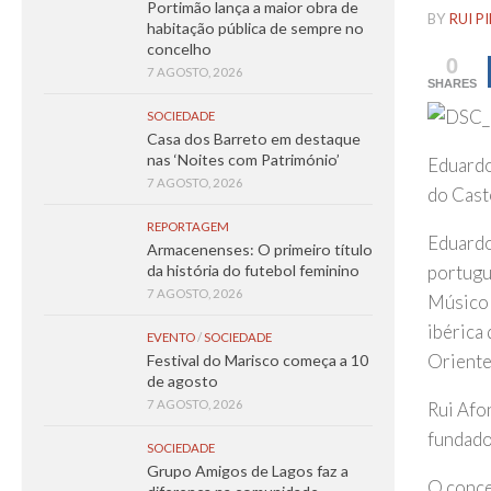
Portimão lança a maior obra de
BY
RUI P
habitação pública de sempre no
concelho
0
7 AGOSTO, 2026
SHARES
SOCIEDADE
Casa dos Barreto em destaque
nas ‘Noites com Património’
Eduardo
7 AGOSTO, 2026
do Cast
REPORTAGEM
Eduardo
Armacenenses: O primeiro título
portugu
da história do futebol feminino
7 AGOSTO, 2026
Músico 
ibérica 
EVENTO
/
SOCIEDADE
Oriente
Festival do Marisco começa a 10
de agosto
7 AGOSTO, 2026
Rui Afo
fundado
SOCIEDADE
Grupo Amigos de Lagos faz a
O conce