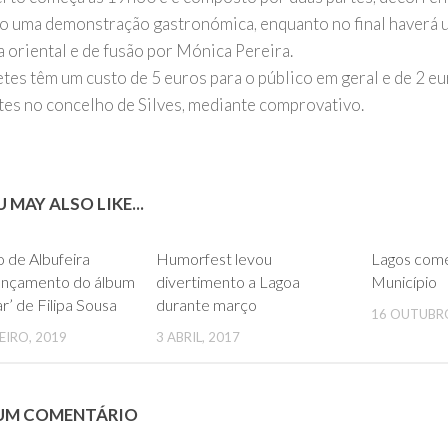
lo uma demonstração gastronómica, enquanto no final haverá
a oriental e de fusão por Mónica Pereira.
etes têm um custo de 5 euros para o público em geral e de 2 eu
tes no concelho de Silves, mediante comprovativo.
 MAY ALSO LIKE...
0
0
o de Albufeira
Humorfest levou
Lagos com
lançamento do álbum
divertimento a Lagoa
Município
ar’ de Filipa Sousa
durante março
16 OUTUBRO
EIRO, 2019
3 ABRIL, 2017
 UM COMENTÁRIO