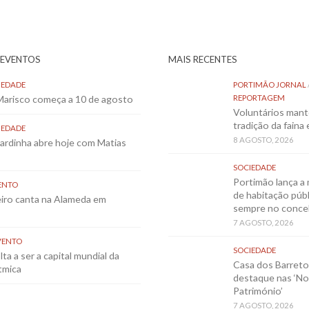
 EVENTOS
MAIS RECENTES
IEDADE
PORTIMÃO JORNAL
 Marisco começa a 10 de agosto
REPORTAGEM
Voluntários mant
tradição da faina
IEDADE
8 AGOSTO, 2026
Sardinha abre hoje com Matias
SOCIEDADE
Portimão lança a 
ENTO
de habitação públ
eiro canta na Alameda em
sempre no conce
7 AGOSTO, 2026
VENTO
SOCIEDADE
ta a ser a capital mundial da
Casa dos Barret
tmica
destaque nas ‘No
Património’
7 AGOSTO, 2026