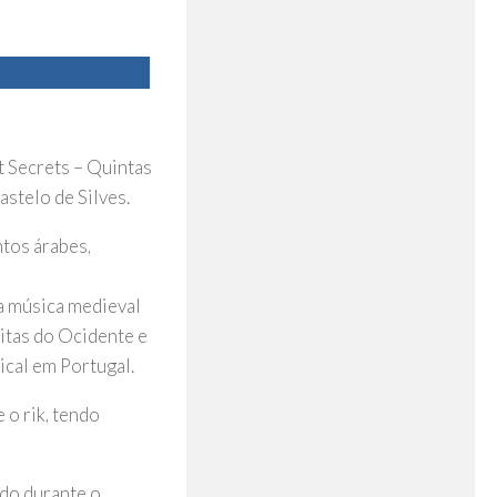
 Secrets – Quintas
stelo de Silves.
tos árabes,
a música medieval
ditas do Ocidente e
ical em Portugal.
 o rik, tendo
do durante o