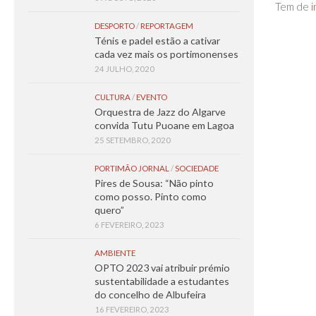
Tem de
i
DESPORTO
/
REPORTAGEM
Ténis e padel estão a cativar
cada vez mais os portimonenses
24 JULHO, 2020
CULTURA
/
EVENTO
Orquestra de Jazz do Algarve
convida Tutu Puoane em Lagoa
25 SETEMBRO, 2020
PORTIMÃO JORNAL
/
SOCIEDADE
Pires de Sousa: “Não pinto
como posso. Pinto como
quero”
6 FEVEREIRO, 2023
AMBIENTE
OPTO 2023 vai atribuir prémio
sustentabilidade a estudantes
do concelho de Albufeira
16 FEVEREIRO, 2023