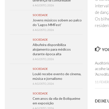
diferença na comunidade
interva
6 AGOSTO, 2026
de danç
SOCIEDADE
Os bilh
Jovens músicos sobem ao palco
do ‘Lagos MMFest’
residen
6 AGOSTO, 2026
SOCIEDADE
Albufeira disponibiliza
YOU
alojamento para médicos
durante época alta
6 AGOSTO, 2026
Auditóri
acolhe 
SOCIEDADE
‘Acredit
Loulé recebe evento de cinema,
música e jornalismo
11 FEVER
6 AGOSTO, 2026
SOCIEDADE
Cem anos da vila de Boliqueime
DEIXE
em exposição
6 AGOSTO, 2026