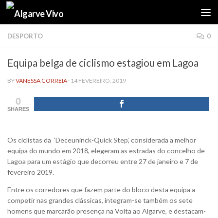
Skip to content
DESPORTO
0
Equipa belga de ciclismo estagiou em Lagoa
BY
VANESSA CORREIA
·
14 FEVEREIRO, 2019
0
SHARES
Os ciclistas da ‘Deceuninck-Quick Step’, considerada a melhor
equipa do mundo em 2018, elegeram as estradas do concelho de
Lagoa para um estágio que decorreu entre 27 de janeiro e 7 de
fevereiro 2019.
Entre os corredores que fazem parte do bloco desta equipa a
competir nas grandes clássicas, integram-se também os sete
homens que marcarão presença na Volta ao Algarve, e destacam-