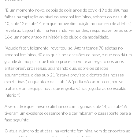
“É um momento novo, depois de dois anos de covid-19 e de algumas
falhas na captação ao nível do andebol feminino, sobretudo nas sub-
10, sub-12 e sub-14, em que houve diminuição no número de atletas”,
revela ao Lagoa Informa Fernando Fernandes, responsável pelas sub-
16 e um nome grado na história do clube e da modalidade.
“Aquele fator, felizmente, reverteu-se. Agora temos 70 atletas no
andebol feminino, 40 das quais nos escalões de base, o que nos dá um
grande ânimo para que todo o processo volte ao registo dos anos
anteriores”, prossegue, adiantando que, sobre os citados
apuramentos, o das sub-21 “estava previsto e dentro das nossas
expetativas”, enquanto o das sub-16 “podia não acontecer, por se
tratar de uma equipa nova que engloba várias jogadoras do escalão
inferior”.
A verdade é que, mesmo alinhando com algumas sub-14, as sub-16
tiveram um excelente desempenho e carimbaram o passaporte para a
fase seguinte.
O atual número de atletas, na vertente feminina, vem de encontro ao