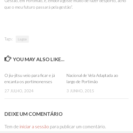
Gestão, em Portimão, e, embora goste muito de fazer desporto, acho
que o meu futuro passará pela gestão”.
Tags:
Lagoa
YOU MAY ALSO LIKE...
0
0
O jiu-jitsu veio para ficar e já
Nacional de Vela Adaptada ao
encanta os portimonenses
largo de Portimão
27 JULHO, 2024
3 JUNHO, 2015
DEIXE UM COMENTÁRIO
Tem de
iniciar a sessão
para publicar um comentário.