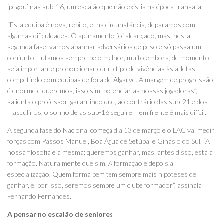
‘pegou’ nas sub-16, um escalão que não existia na época transata.
“Esta equipa é nova, repito, e, na circunstância, deparamos com
algumas dificuldades. O apuramento foi alcançado, mas, nesta
segunda fase, vamos apanhar adversários de peso e só passa um
conjunto. Lutamos sempre pelo melhor, muito embora, de momento,
seja importante proporcionar outro tipo de vivências às atletas,
competindo com equipas de fora do Algarve. A margem de progressão
é enorme e queremos, isso sim, potenciar as nossas jogadoras”,
salienta o professor, garantindo que, ao contrário das sub-21 e dos
masculinos, o sonho de as sub-16 seguirem em frente é mais difícil.
A segunda fase do Nacional começa dia 13 de março e o LAC vai medir
forças com Passos Manuel, Boa Água de Setúbal e Ginásio do Sul. “A
nossa filosofia é a mesma: queremos ganhar, mas, antes disso, está a
formação. Naturalmente que sim. A formação e depois a
especialização. Quem forma bem tem sempre mais hipóteses de
ganhar, e, por isso, seremos sempre um clube formador”, assinala
Fernando Fernandes.
A pensar no escalão de seniores