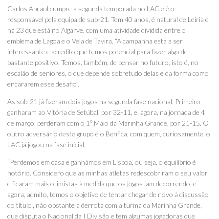
Carlos Abraul cumpre a segunda temporada no LAC e é o
responsável pela equipa de sub-21. Tem 40 anos, é natural de Leiria e
há 23 que está no Algarve, com uma atividade dividida entre o
emblema de Lagoa e o Vela de Tavira. “A campanha está a ser
interessante e acredito que temos potencial para fazer algo de
bastante positivo. Temos, também, de pensar no futuro, isto é, no
escalão de seniores, o que depende sobretudo delas e da forma como
encararem esse desafio”.
As sub-21 já fizeram dois jogos na segunda fase nacional. Primeiro,
ganharam ao Vitória de Setúbal, por 32-11, e, agora, na jornada de 4
de março, perderam com o 1º Maio da Marinha Grande, por 21-15. O
outro adversário deste grupo é o Benfica, com quem, curiosamente, o
LAC já jogou na fase inicial.
“Perdemos em casa e ganhámos em Lisboa, ou seja, o equilíbrio é
notório. Considero que as minhas atletas redescobriram o seu valor
e ficaram mais otimistas à medida que os jogos iam decorrendo, e
agora, admito, temos o objetivo de tentar chegar de novo à discussão
do título”, não obstante a derrota com a turma da Marinha Grande,
que disputa o Nacional da I Divisão e tem algumas jogadoras que