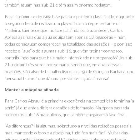
também atuam nas sub-21 e têm assim enorme rodagem.
Para a próxima e decisiva fase passa o primeiro classificado, enquanto
o segundo terá de realizar um play-off com o representante da
Madeira. Ciente de que muito está ainda para acontecer, Carlos
Abraul assinala que a sua equipa tem apenas 13 jogadoras – nem
todas conseguem comparecer na totalidade das sessões – e por isso
recebe o “auxílio de algumas sub-16, que vêm treinar connosco,
contribuindo para que haja maior intensidade na preparação”. As sub-
21 treinam três vezes por semana, sendo que, em duas dessas
ocasiões, são alvo de trabalho físico, a cargo de Gonçalo Bárbara, um
‘personal trainer’ que dá uma prestimosa ajuda à ‘causa’.
Manter a máquina afinada
Para Carlos Abraul é a primeira experiência na competição feminina ‘a
sério’, já que antes dirigira escalões de formação. Na época passada
treinou os sub-16 masculinos, que também chegaram à fase final.
“As diferenças? Há algumas, sobretudo a nível das relações pessoais,
mas, mantendo o foco e a disciplina, tudo fica mais fácil. Muitas das
minhas pupilas jogam andebol há vários anos, sabem o que fazem,