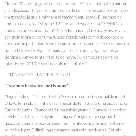
“Tenho 20 anos, jogo há dez, sempre no LAC, e o andebol é a minha
grande paixão. Talvez seja uma coisa de família, que passa de geração
em geração, já que a minha mãe também aqui jogou. É um caso de
amor e dedicação. Estou no 12º ano de Desporto, na ESPAMOL, e
quero seguir o curso no ISMAT de Portimão. O meu objetivo é vir a
ser treinadora ou ter uma função relacionada com o desporto e o
andebol em particular. Sobre o campeonato, o apuramento estava no
nosso horizonte. Agora é mais complicado, mas já ganhámos ao
Benfica e vamos tentar fazê-lo de novo. Fui campeã nacional de
infantis, em 2013, e sempre quis mais títulos”.
HELENA NETO – LATERAL, SUB-21
“Estamos bastante motivadas”
“Jogo desde os 11 anos, tenho 20 e já fui campeã nacional de infantis.
O LAC tem sido a minha casa, apesar de ter atuado uma época no Gil
Eanes de Lagos. O andebol é uma paixão grande. Comecei a praticar
devido à influência de algumas amigas. Atingida esta segunda fase
nacional, vamos procurar seguir em frente, com o pensamento no
primeiro lugar. É difícil, mas estamos bastante motivadas. Estudo