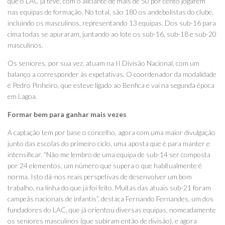
que o LAC já teve, com o aliciante de mais de 50 por cento jogarem
nas equipas de formação. No total, são 180 os andebolistas do clube,
incluindo os masculinos, representando 13 equipas. Dos sub-16 para
cima todas se apuraram, juntando ao lote os sub-16, sub-18 e sub-20
masculinos.
Os seniores, por sua vez, atuam na II Divisão Nacional, com um
balanço a corresponder às expetativas. O coordenador da modalidade
é Pedro Pinheiro, que esteve ligado ao Benfica e vai na segunda época
em Lagoa.
Formar bem para ganhar mais vezes
A captação tem por base o concelho, agora com uma maior divulgação
junto das escolas do primeiro ciclo, uma aposta que é para manter e
intensificar. “Não me lembro de uma equipa de sub-14 ser composta
por 24 elementos, um número que supera o que habitualmente é
norma. Isto dá-nos reais perspetivas de desenvolver um bom
trabalho, na linha do que já foi feito. Muitas das atuais sub-21 foram
campeãs nacionais de infantis”, destaca Fernando Fernandes, um dos
fundadores do LAC, que já orientou diversas equipas, nomeadamente
os seniores masculinos (que subiram então de divisão), e agora