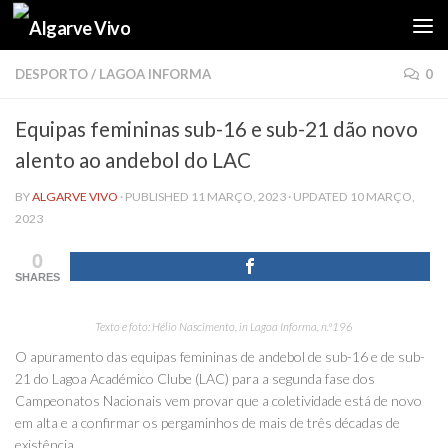
Skip to content
DESPORTO
/
LAGOA INFORMA
0
Equipas femininas sub-16 e sub-21 dão novo
alento ao andebol do LAC
BY
ALGARVE VIVO
· PUBLISHED
11 MARÇO, 2023
· UPDATED
10 MARÇO,
2023
0
SHARES
Texto e foto: Hélio Nascimento,
in
Lagoa Informa, n.º196
O apuramento das equipas femininas de andebol de sub-16 e de sub-
21 do Lagoa Académico Clube (LAC) para a segunda fase dos
Campeonatos Nacionais vem provar que a coletividade está de novo
em alta e a confirmar os pergaminhos de mais de três décadas de
existência.