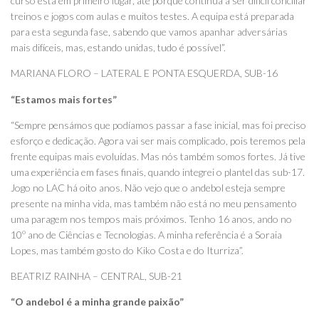
curso está em primeiro lugar, até porque continua a ser difícil conciliar
treinos e jogos com aulas e muitos testes. A equipa está preparada
para esta segunda fase, sabendo que vamos apanhar adversárias
mais difíceis, mas, estando unidas, tudo é possível”.
MARIANA FLORO – LATERAL E PONTA ESQUERDA, SUB-16
“Estamos mais fortes”
“Sempre pensámos que podíamos passar a fase inicial, mas foi preciso
esforço e dedicação. Agora vai ser mais complicado, pois teremos pela
frente equipas mais evoluídas. Mas nós também somos fortes. Já tive
uma experiência em fases finais, quando integrei o plantel das sub-17.
Jogo no LAC há oito anos. Não vejo que o andebol esteja sempre
presente na minha vida, mas também não está no meu pensamento
uma paragem nos tempos mais próximos. Tenho 16 anos, ando no
10º ano de Ciências e Tecnologias. A minha referência é a Soraia
Lopes, mas também gosto do Kiko Costa e do Iturriza”.
BEATRIZ RAINHA – CENTRAL, SUB-21
“O andebol é a minha grande paixão”