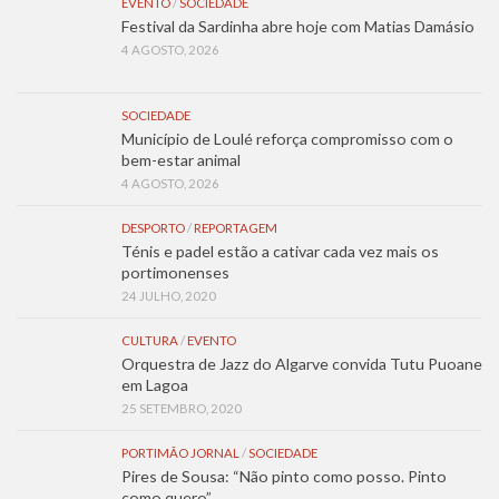
EVENTO
/
SOCIEDADE
Festival da Sardinha abre hoje com Matias Damásio
4 AGOSTO, 2026
SOCIEDADE
Município de Loulé reforça compromisso com o
bem-estar animal
4 AGOSTO, 2026
DESPORTO
/
REPORTAGEM
Ténis e padel estão a cativar cada vez mais os
portimonenses
24 JULHO, 2020
CULTURA
/
EVENTO
Orquestra de Jazz do Algarve convida Tutu Puoane
em Lagoa
25 SETEMBRO, 2020
PORTIMÃO JORNAL
/
SOCIEDADE
Pires de Sousa: “Não pinto como posso. Pinto
como quero”