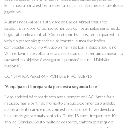
femininos, a porta está entreaberta para uma mão cheia de talentosas
jogadoras.
A última nota vai para a atividade de Carlos Abraul enquanto…
jogador. É verdade. O técnico continua a competir, pelos seniores do
Lagoa, atuando a central. “Comecei com dez anos, tenho quarenta, o
vício e o prazer são grandes e, felizmente, nunca tive lesões
complicadas. Joguei no Atlético Sismaria de Leiria, depois aqui e no
Vela de Tavira, até voltar a esta casa. Estamos a fazer um campeonato
razoável e o objetivo é assegurar a permanência na II Divisão
Nacional”.
CONSTANÇA PEREIRA – PONTA E PIVÔ, SUB-16
“A equipa está preparada para esta segunda fase”
“Jogo andebol há cerca de três anos, sempre no LAC. Antes fazia
natação, mas a partir do momento em que experimentei o andebol
passei a identificar-me mais com esta modalidade, talvez devido a
haver mais garra e mais contacto. Tenho 15 anos, frequento o 10º
ano, de Ciências. Gosto muito de desporto, embora pense que o