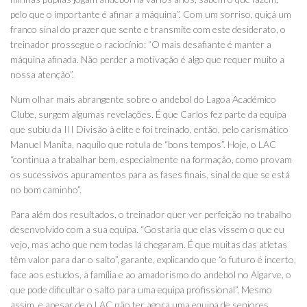
pelo que o importante é afinar a máquina”. Com um sorriso, quiçá um
franco sinal do prazer que sente e transmite com este desiderato, o
treinador prossegue o raciocínio: “O mais desafiante é manter a
máquina afinada. Não perder a motivação é algo que requer muito a
nossa atenção”.
Num olhar mais abrangente sobre o andebol do Lagoa Académico
Clube, surgem algumas revelações. É que Carlos fez parte da equipa
que subiu da III Divisão à elite e foi treinado, então, pelo carismático
Manuel Manita, naquilo que rotula de “bons tempos”. Hoje, o LAC
“continua a trabalhar bem, especialmente na formação, como provam
os sucessivos apuramentos para as fases finais, sinal de que se está
no bom caminho”.
Para além dos resultados, o treinador quer ver perfeição no trabalho
desenvolvido com a sua equipa. “Gostaria que elas vissem o que eu
vejo, mas acho que nem todas lá chegaram. É que muitas das atletas
têm valor para dar o salto”, garante, explicando que “o futuro é incerto,
face aos estudos, à família e ao amadorismo do andebol no Algarve, o
que pode dificultar o salto para uma equipa profissional”. Mesmo
assim, e apesar de o LAC não ter agora uma equipa de seniores