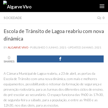
Skip to content
SOCIEDADE
0
Escola de Trânsito de Lagoa reabriu com nova
dinâmica
BY
ALGARVE VIVO
· PUBLISHED
5 JUNHO, 2021
· UPDATED
26 MAIO, 2021
0
SHARES
A Câmara Municipal de Lagoa reabriu, a 23 de abril, as portas da
Escola de Trânsito com uma nova dinâmica, com mais e melhores
equipamentos, possibilitando o retomar da formação de segurança e
prevenção rodoviária, para as turmas dos diferentes ciclos de ensino,
do pré-escolar ao secundário. O espaço funciona das 9h00 às 17h30,
de segunda-feira a sábado, para a população, e entre as 9h00 e as
12h30, nos dias úteis, para as escolas.