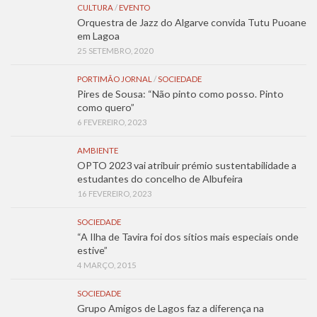
CULTURA
/
EVENTO
Orquestra de Jazz do Algarve convida Tutu Puoane
em Lagoa
25 SETEMBRO, 2020
PORTIMÃO JORNAL
/
SOCIEDADE
Pires de Sousa: “Não pinto como posso. Pinto
como quero”
6 FEVEREIRO, 2023
AMBIENTE
OPTO 2023 vai atribuir prémio sustentabilidade a
estudantes do concelho de Albufeira
16 FEVEREIRO, 2023
SOCIEDADE
“A Ilha de Tavira foi dos sítios mais especiais onde
estive”
4 MARÇO, 2015
SOCIEDADE
Grupo Amigos de Lagos faz a diferença na