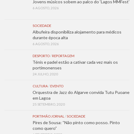
Jovens músicos sobem ao palco do ‘Lagos MMFest’
6 AGOSTO, 2026
SOCIEDADE
Albufeira disponibiliza alojamento para médicos
durante época alta
6 AGOSTO, 2026
DESPORTO
/
REPORTAGEM
Ténis e padel estão a cativar cada vez mais os
portimonenses
24 JULHO, 2020
CULTURA
/
EVENTO
Orquestra de Jazz do Algarve convida Tutu Puoane
em Lagoa
25 SETEMBRO, 2020
PORTIMÃO JORNAL
/
SOCIEDADE
Pires de Sousa: “Não pinto como posso. Pinto
como quero”