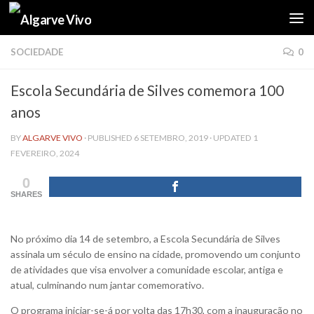
Skip to content
SOCIEDADE
0
Escola Secundária de Silves comemora 100
anos
BY
ALGARVE VIVO
· PUBLISHED
6 SETEMBRO, 2019
· UPDATED
1
FEVEREIRO, 2024
0
SHARES
No próximo dia 14 de setembro, a Escola Secundária de Silves
assinala um século de ensino na cidade, promovendo um conjunto
de atividades que visa envolver a comunidade escolar, antiga e
atual, culminando num jantar comemorativo.
O programa iniciar-se-á por volta das 17h30, com a inauguração no