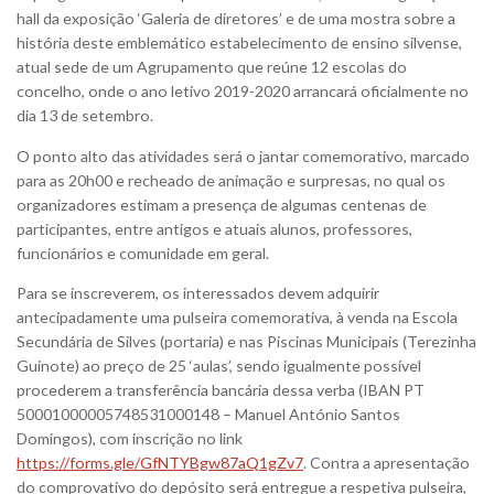
hall da exposição ‘Galeria de diretores’ e de uma mostra sobre a
história deste emblemático estabelecimento de ensino silvense,
atual sede de um Agrupamento que reúne 12 escolas do
concelho, onde o ano letivo 2019-2020 arrancará oficialmente no
dia 13 de setembro.
O ponto alto das atividades será o jantar comemorativo, marcado
para as 20h00 e recheado de animação e surpresas, no qual os
organizadores estimam a presença de algumas centenas de
participantes, entre antigos e atuais alunos, professores,
funcionários e comunidade em geral.
Para se inscreverem, os interessados devem adquirir
antecipadamente uma pulseira comemorativa, à venda na Escola
Secundária de Silves (portaria) e nas Piscinas Municipais (Terezinha
Guinote) ao preço de 25 ‘aulas’, sendo igualmente possível
procederem a transferência bancária dessa verba (IBAN PT
50001000005748531000148 – Manuel António Santos
Domingos), com inscrição no link
https://forms.gle/GfNTYBgw87aQ1gZv7
. Contra a apresentação
do comprovativo do depósito será entregue a respetiva pulseira,