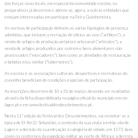
das forças vivas locais, em especial da comunidade escolar, os
preparativos já decorrem e abrem-se, agora, a outras entidades que
estejam interessadas em participar na Feira Quinhentista.
As normas de participação definem as várias tipologias de presença
admitidas, que incluem a recriação de ofícios ao vivo (“artífices”), a
venda de artigos de produção própria e artesanal (“artesãos”), a
venda de artigos produzidos por outrem e bens alimentares não
processados (“mercadores”), bem como as atividades de restauração
e bebidas e/ou similar (“taberneiros”).
As escolas e as associações culturais, desportivas e recreativas do
concelho beneficiam de condições especiais de participação.
As inscrições decorrem de 10 a 31 de março, devendo ser realizadas
através da ficha disponibilizada na página oficial do município em cm-
lagos.pt e em www.festivaldosdecobrimentos.pt.
Nesta 11.ª edição do Festival dos Descobrimentos, vai revisitar-se a
época de El-Rei D. Sebastião, o contexto da sua visita à então vila de
Lagos e a decisão da sua elevação à categoria de cidade, em 1573, bem
como os contornos da expedição militar ao norte de África e a derrota