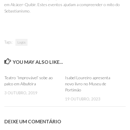
em Alcácer-Quibir. Estes eventos ajudam a compreender o mito do
Sebastianismo.
Tags:
Lagos
YOU MAY ALSO LIKE...
0
0
Teatro ‘Improvável’ sobe ao
Isabel Loureiro apresenta
palco em Albufeira
novo livro no Museu de
Portimão
3 OUTUBRO, 2019
19 OUTUBRO, 2023
DEIXE UM COMENTÁRIO