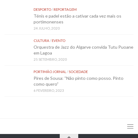
DESPORTO
/
REPORTAGEM
Ténis e padel estão a cativar cada vez mais os
portimonenses
24 JULHO, 2020
CULTURA
/
EVENTO
Orquestra de Jazz do Algarve convida Tutu Puoane
em Lagoa
25 SETEMBRO, 2020
PORTIMÃO JORNAL
/
SOCIEDADE
Pires de Sousa: “Não pinto como posso. Pinto
como quero”
6 FEVEREIRO, 2023