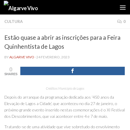
Skip to content
CULTURA
0
Estão quase a abrir as inscrições para a Feira
Quinhentista de Lagos
BY
ALGARVE VIVO
·
24 FEVEREIRO, 2023
0
SHARES
Créditos: Município de Lagos
Depois do arranque da programação dedicada aos ‘450 anos da
Elevação de Lagos a Cidade’, que aconteceu no dia 27 de janeiro, o
próximo grande evento inserido nestas comemorações é o XI Festival
dos Descobrimentos, que vai acontecer entre 4 e 7 de maio.
Tratando-se de uma atividade que vive sobretudo do envolvimento