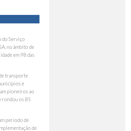
 do Serviço
SA, no âmbito de
lidade em 98 das
 de transporte
municípios e
ram pioneiros ao
e rondou os 85
 um período de
 implementação de