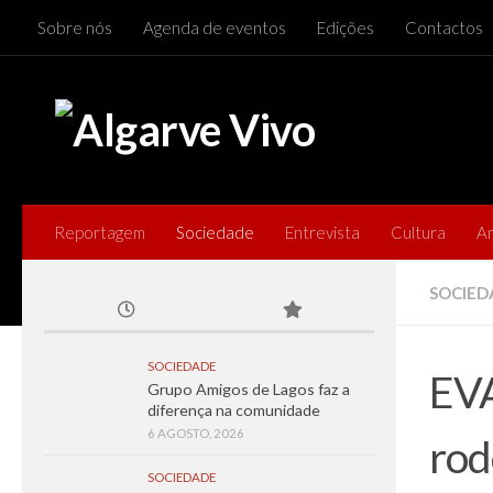
Sobre nós
Agenda de eventos
Edições
Contactos
Skip to content
Reportagem
Sociedade
Entrevista
Cultura
A
SOCIED
SOCIEDADE
EVA
Grupo Amigos de Lagos faz a
diferença na comunidade
6 AGOSTO, 2026
rod
SOCIEDADE