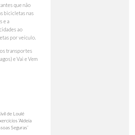
tantes que não
s bicicletas nas
s e a
cidades ao
etas por veículo.
 os transportes
agos) e Vai e Vem
0
vil de Loulé
rcícios ‘Aldeia
ssoas Seguras’