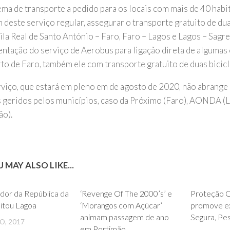
ema de transporte a pedido para os locais com mais de 40 habi
 deste serviço regular, assegurar o transporte gratuito de dua
ila Real de Santo António – Faro, Faro – Lagos e Lagos – Sagre
ntação do serviço de Aerobus para ligação direta de algumas 
to de Faro, também ele com transporte gratuito de duas bicicl
rviço, que estará em pleno em de agosto de 2020, não abrange
 geridos pelos municípios, caso da Próximo (Faro), AONDA (L
ão).
 MAY ALSO LIKE...
0
0
dor da República da
‘Revenge Of The 2000’s’ e
Proteção Ci
sitou Lagoa
‘Morangos com Açúcar’
promove exe
animam passagem de ano
Segura, Pe
O, 2017
em Portimão