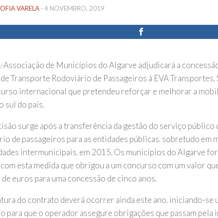
OFIA VARELA
·
4 NOVEMBRO, 2019
Associação de Municípios do Algarve adjudicará a concessão
 de Transporte Rodoviário de Passageiros à EVA Transportes, 
urso internacional que pretendeu reforçar e melhorar a mobi
o sul do país.
cisão surge após a transferência da gestão do serviço público
rio de passageiros para as entidades públicas, sobretudo em 
ades intermunicipais, em 2015. Os municípios do Algarve fo
 com esta medida que obrigou a um concurso com um valor qu
 de euros para uma concessão de cinco anos.
atura do contrato deverá ocorrer ainda este ano, iniciando-se
ão para que o operador assegure obrigações que passam pela