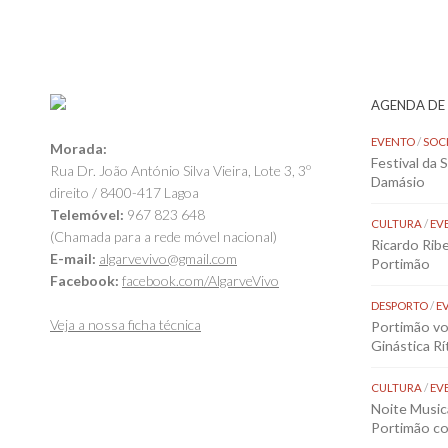
AGENDA DE
EVENTO
/
SOC
Morada:
Festival da 
Rua Dr. João António Silva Vieira, Lote 3, 3º
Damásio
direito / 8400-417 Lagoa
Telemóvel:
967 823 648
CULTURA
/
EV
(Chamada para a rede móvel nacional)
Ricardo Rib
E-mail:
algarvevivo@gmail.com
Portimão
Facebook:
facebook.com/AlgarveVivo
DESPORTO
/
E
Veja a nossa ficha técnica
Portimão vol
Ginástica Rí
CULTURA
/
EV
Noite Music
Portimão co