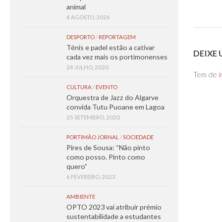
animal
4 AGOSTO, 2026
DESPORTO
/
REPORTAGEM
Ténis e padel estão a cativar
DEIXE
cada vez mais os portimonenses
24 JULHO, 2020
Tem de
i
CULTURA
/
EVENTO
Orquestra de Jazz do Algarve
convida Tutu Puoane em Lagoa
25 SETEMBRO, 2020
PORTIMÃO JORNAL
/
SOCIEDADE
Pires de Sousa: “Não pinto
como posso. Pinto como
quero”
6 FEVEREIRO, 2023
AMBIENTE
OPTO 2023 vai atribuir prémio
sustentabilidade a estudantes