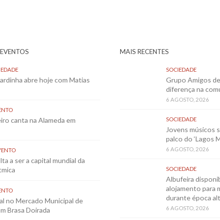
 EVENTOS
MAIS RECENTES
IEDADE
SOCIEDADE
Sardinha abre hoje com Matias
Grupo Amigos de 
diferença na co
6 AGOSTO, 2026
ENTO
eiro canta na Alameda em
SOCIEDADE
Jovens músicos 
palco do ‘Lagos 
6 AGOSTO, 2026
VENTO
ta a ser a capital mundial da
tmica
SOCIEDADE
Albufeira disponib
alojamento para 
ENTO
durante época al
al no Mercado Municipal de
6 AGOSTO, 2026
m Brasa Doirada