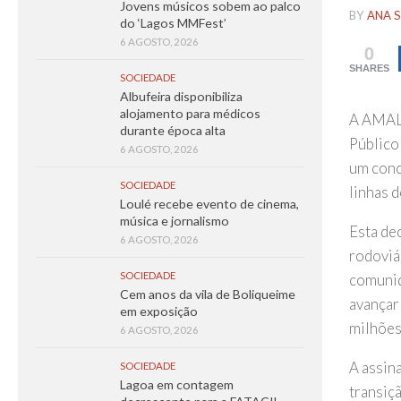
Jovens músicos sobem ao palco
BY
ANA S
do ‘Lagos MMFest’
6 AGOSTO, 2026
0
SHARES
SOCIEDADE
Albufeira disponibiliza
alojamento para médicos
A AMAL-
durante época alta
Público
6 AGOSTO, 2026
um conc
SOCIEDADE
linhas d
Loulé recebe evento de cinema,
música e jornalismo
Esta de
6 AGOSTO, 2026
rodoviá
SOCIEDADE
comunid
Cem anos da vila de Boliqueime
avançar
em exposição
milhões
6 AGOSTO, 2026
A assin
SOCIEDADE
Lagoa em contagem
transiç