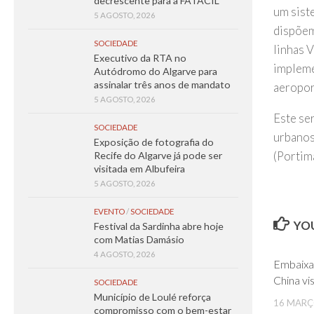
decrescente para a FATACIL
um sist
5 AGOSTO, 2026
dispõem
SOCIEDADE
linhas V
Executivo da RTA no
impleme
Autódromo do Algarve para
assinalar três anos de mandato
aeropor
5 AGOSTO, 2026
Este se
SOCIEDADE
urbanos
Exposição de fotografia do
(Portim
Recife do Algarve já pode ser
visitada em Albufeira
5 AGOSTO, 2026
EVENTO
/
SOCIEDADE
YOU
Festival da Sardinha abre hoje
com Matias Damásio
4 AGOSTO, 2026
Embaixa
China vi
SOCIEDADE
Município de Loulé reforça
16 MARÇ
compromisso com o bem-estar