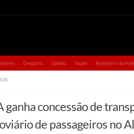
mbiente
Desporto
Opinião
Saúde
Bastidores da Polít
ADE
 ganha concessão de trans
oviário de passageiros no A