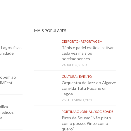
MAIS POPULARES
DESPORTO
/
REPORTAGEM
Lagos faz a
Ténis e padel estão a cativar
munidade
cada vez mais os
portimonenses
24 JULHO, 2020
sobem ao
CULTURA
/
EVENTO
MMFest’
Orquestra de Jazz do Algarve
convida Tutu Puoane em
Lagoa
25 SETEMBRO, 2020
iliza
médicos
PORTIMÃO JORNAL
/
SOCIEDADE
ta
Pires de Sousa: “Não pinto
como posso. Pinto como
quero”