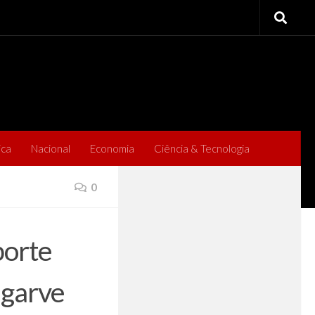
ica
Nacional
Economia
Ciência & Tecnologia
0
porte
lgarve