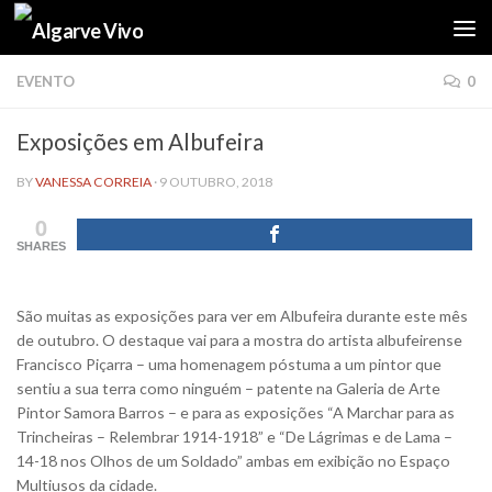
Skip to content
EVENTO
0
Exposições em Albufeira
BY
VANESSA CORREIA
·
9 OUTUBRO, 2018
0
SHARES
São muitas as exposições para ver em Albufeira durante este mês
de outubro. O destaque vai para a mostra do artista albufeirense
Francisco Piçarra – uma homenagem póstuma a um pintor que
sentiu a sua terra como ninguém – patente na Galeria de Arte
Pintor Samora Barros – e para as exposições “A Marchar para as
Trincheiras – Relembrar 1914-1918” e “De Lágrimas e de Lama –
14-18 nos Olhos de um Soldado” ambas em exibição no Espaço
Multiusos da cidade.