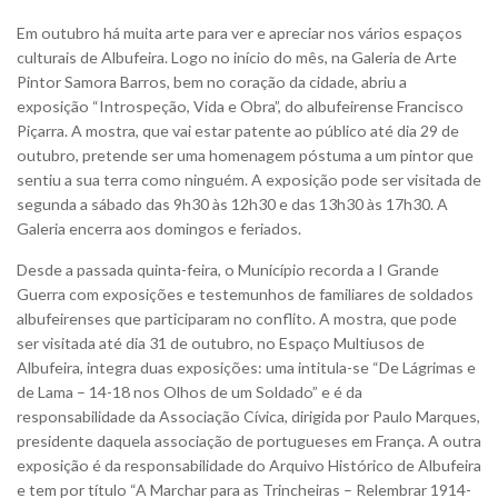
Em outubro há muita arte para ver e apreciar nos vários espaços
culturais de Albufeira. Logo no início do mês, na Galeria de Arte
Pintor Samora Barros, bem no coração da cidade, abriu a
exposição “Introspeção, Vida e Obra”, do albufeirense Francisco
Piçarra. A mostra, que vai estar patente ao público até dia 29 de
outubro, pretende ser uma homenagem póstuma a um pintor que
sentiu a sua terra como ninguém.
A exposição pode ser visitada de
segunda a sábado das 9h30 às 12h30 e das 13h30 às 17h30. A
Galeria encerra aos domingos e feriados.
Desde a passada quinta-feira, o Município recorda a I Grande
Guerra com exposições e testemunhos de familiares de soldados
albufeirenses que participaram no conflito. A mostra, que pode
ser visitada até dia 31 de outubro, no Espaço Multiusos de
Albufeira, integra duas exposições: uma intitula-se “De Lágrimas e
de Lama – 14-18 nos Olhos de um Soldado” e é da
responsabilidade da Associação Cívica, dirigida por Paulo Marques,
presidente daquela associação de portugueses em França. A outra
exposição é da responsabilidade do Arquivo Histórico de Albufeira
e tem por título “A Marchar para as Trincheiras – Relembrar 1914-