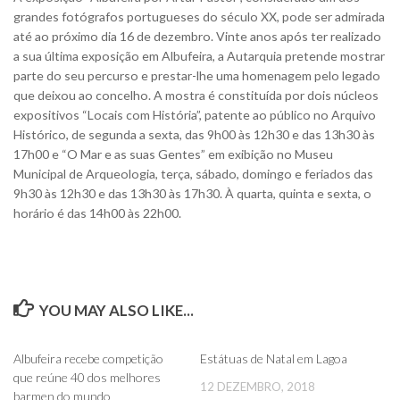
grandes fotógrafos portugueses do século XX, pode ser admirada
até ao próximo dia 16 de dezembro. Vinte anos após ter realizado
a sua última exposição em Albufeira, a Autarquia pretende mostrar
parte do seu percurso e prestar-lhe uma homenagem pelo legado
que deixou ao concelho. A mostra é constituída por dois núcleos
expositivos “Locais com História”, patente ao público no Arquivo
Histórico, de segunda a sexta, das 9h00 às 12h30 e das 13h30 às
17h00 e “O Mar e as suas Gentes” em exibição no Museu
Municipal de Arqueologia, terça, sábado, domingo e feriados das
9h30 às 12h30 e das 13h30 às 17h30. À quarta, quinta e sexta, o
horário é das 14h00 às 22h00.
YOU MAY ALSO LIKE...
0
0
Albufeira recebe competição
Estátuas de Natal em Lagoa
que reúne 40 dos melhores
12 DEZEMBRO, 2018
barmen do mundo