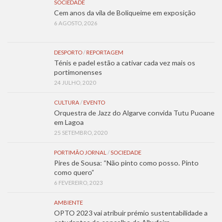
SOCIEDADE
Cem anos da vila de Boliqueime em exposição
6 AGOSTO, 2026
DESPORTO
/
REPORTAGEM
Ténis e padel estão a cativar cada vez mais os
portimonenses
24 JULHO, 2020
CULTURA
/
EVENTO
Orquestra de Jazz do Algarve convida Tutu Puoane
em Lagoa
25 SETEMBRO, 2020
PORTIMÃO JORNAL
/
SOCIEDADE
Pires de Sousa: “Não pinto como posso. Pinto
como quero”
6 FEVEREIRO, 2023
AMBIENTE
OPTO 2023 vai atribuir prémio sustentabilidade a