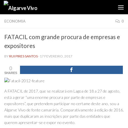
Skip to content
ECONOMIA
0
FATACIL com grande procura de empresas e
expositores
BY
RUI PIRES SANTOS
·
17 FEVEREIRO, 2017
0
SHARES
A FATACIL de 2017, que se realizará em Lagoa de 18 a 27 de agosto,
está a gerar “uma enorme procura por parte de empresas e
expositores”, que pretendem participar no certame deste ano, sou a
Algarve Vivo de fonte camarária. Comparativamente à edição de 2016,
mais que duplicaram as inscrições por parte das entidades que
querem apresentar-se e expor no evento.