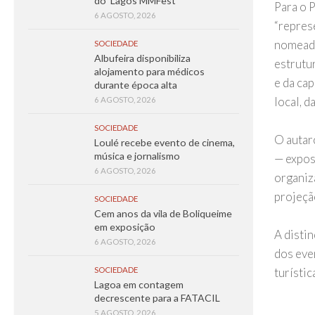
do ‘Lagos MMFest’
Para o 
6 AGOSTO, 2026
“repres
nomeada
SOCIEDADE
Albufeira disponibiliza
estrutur
alojamento para médicos
e da ca
durante época alta
local, d
6 AGOSTO, 2026
SOCIEDADE
O autar
Loulé recebe evento de cinema,
música e jornalismo
— expos
6 AGOSTO, 2026
organiza
projeçã
SOCIEDADE
Cem anos da vila de Boliqueime
em exposição
A disti
6 AGOSTO, 2026
dos eve
SOCIEDADE
turísti
Lagoa em contagem
decrescente para a FATACIL
5 AGOSTO, 2026