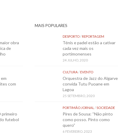
MAIS POPULARES
DESPORTO
/
REPORTAGEM
maior obra
Ténis e padel estão a cativar
ica de
cada vez mais os
lho
portimonenses
24 JULHO, 2020
CULTURA
/
EVENTO
o em
Orquestra de Jazz do Algarve
ites com
convida Tutu Puoane em
Lagoa
25 SETEMBRO, 2020
PORTIMÃO JORNAL
/
SOCIEDADE
 primeiro
Pires de Sousa: “Não pinto
 do futebol
como posso. Pinto como
quero”
6 FEVEREIRO, 2023