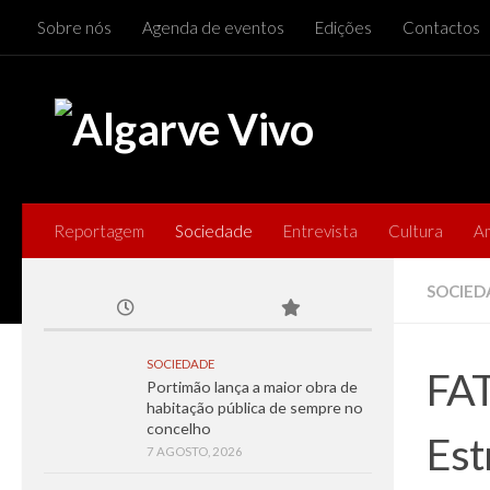
Sobre nós
Agenda de eventos
Edições
Contactos
Skip to content
Reportagem
Sociedade
Entrevista
Cultura
A
SOCIED
SOCIEDADE
FAT
Portimão lança a maior obra de
habitação pública de sempre no
concelho
Est
7 AGOSTO, 2026