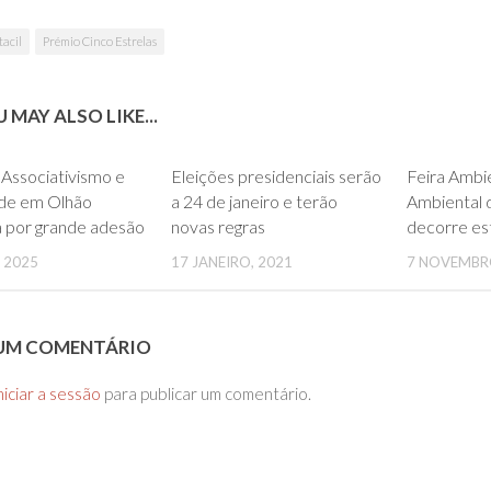
tacil
Prémio Cinco Estrelas
 MAY ALSO LIKE...
0
0
 Associativismo e
Eleições presidenciais serão
Feira Ambie
de em Olhão
a 24 de janeiro e terão
Ambiental d
 por grande adesão
novas regras
decorre es
 2025
17 JANEIRO, 2021
7 NOVEMBR
 UM COMENTÁRIO
niciar a sessão
para publicar um comentário.