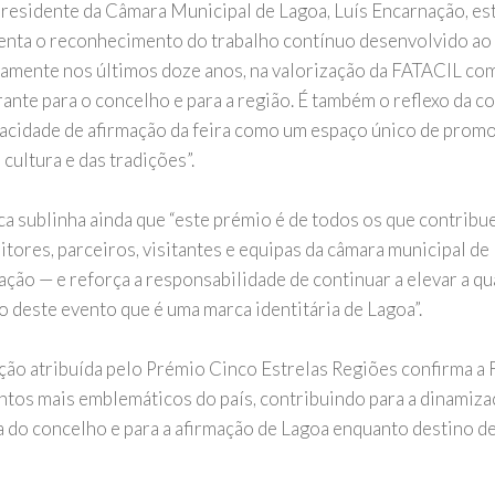
Presidente da Câmara Municipal de Lagoa, Luís Encarnação, est
enta o reconhecimento do trabalho contínuo desenvolvido ao 
mente nos últimos doze anos, na valorização da FATACIL co
ante para o concelho e para a região. É também o reflexo da c
pacidade de afirmação da feira como um espaço único de pro
a cultura e das tradições”.
ca sublinha ainda que “este prémio é de todos os que contrib
itores, parceiros, visitantes e equipas da câmara municipal de
ção — e reforça a responsabilidade de continuar a elevar a qu
o deste evento que é uma marca identitária de Lagoa”.
nção atribuída pelo Prémio Cinco Estrelas Regiões confirma 
ntos mais emblemáticos do país, contribuindo para a dinamiz
ca do concelho e para a afirmação de Lagoa enquanto destino de