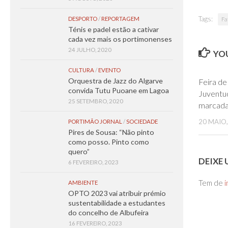
Tags:
DESPORTO
/
REPORTAGEM
Fa
Ténis e padel estão a cativar
cada vez mais os portimonenses
24 JULHO, 2020
YOU
CULTURA
/
EVENTO
Orquestra de Jazz do Algarve
Feira de
convida Tutu Puoane em Lagoa
Juventu
25 SETEMBRO, 2020
marcada
20 MAIO,
PORTIMÃO JORNAL
/
SOCIEDADE
Pires de Sousa: “Não pinto
como posso. Pinto como
quero”
DEIXE
6 FEVEREIRO, 2023
Tem de
i
AMBIENTE
OPTO 2023 vai atribuir prémio
sustentabilidade a estudantes
do concelho de Albufeira
16 FEVEREIRO, 2023