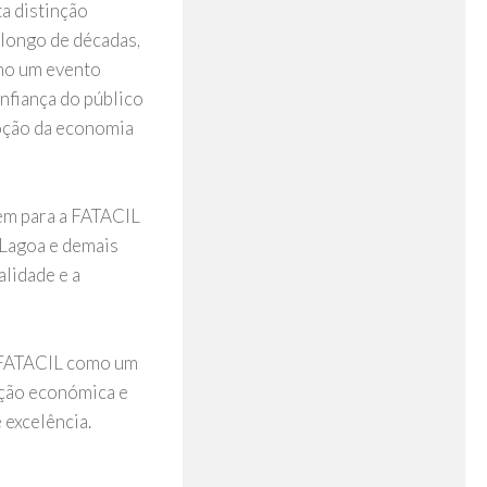
a distinção
longo de décadas,
mo um evento
onfiança do público
moção da economia
uem para a FATACIL
 Lagoa e demais
alidade e a
a FATACIL como um
ação económica e
 excelência.