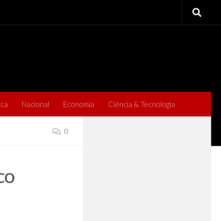
ica
Nacional
Economia
Ciência & Tecnologia
0
co