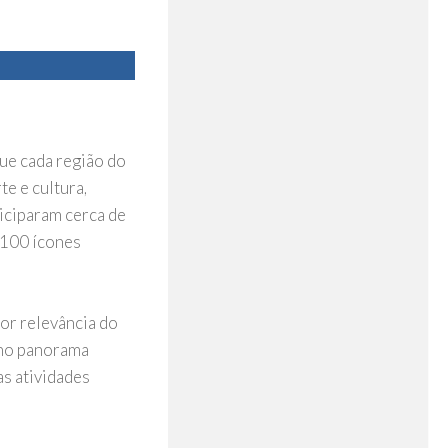
ue cada região do
te e cultura,
iciparam cerca de
 100 ícones
or relevância do
 no panorama
as atividades