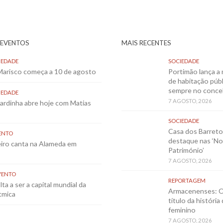
 EVENTOS
MAIS RECENTES
IEDADE
SOCIEDADE
 Marisco começa a 10 de agosto
Portimão lança a 
de habitação públ
sempre no conce
IEDADE
7 AGOSTO, 2026
Sardinha abre hoje com Matias
SOCIEDADE
Casa dos Barret
ENTO
destaque nas ‘No
eiro canta na Alameda em
Património’
7 AGOSTO, 2026
VENTO
REPORTAGEM
ta a ser a capital mundial da
Armacenenses: O
tmica
título da história
feminino
7 AGOSTO, 2026