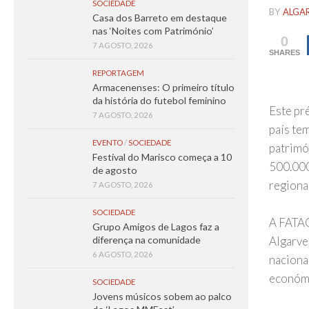
SOCIEDADE
BY
ALGA
Casa dos Barreto em destaque
nas ‘Noites com Património’
0
7 AGOSTO, 2026
SHARES
REPORTAGEM
Armacenenses: O primeiro título
da história do futebol feminino
Este pr
7 AGOSTO, 2026
país tem
EVENTO
/
SOCIEDADE
patrimó
Festival do Marisco começa a 10
500.000
de agosto
regiona
7 AGOSTO, 2026
SOCIEDADE
A FATAC
Grupo Amigos de Lagos faz a
diferença na comunidade
Algarve
6 AGOSTO, 2026
nacional
económic
SOCIEDADE
Jovens músicos sobem ao palco