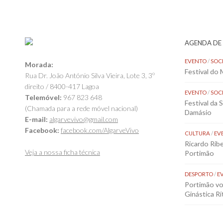
AGENDA DE
EVENTO
/
SOC
Morada:
Festival do
Rua Dr. João António Silva Vieira, Lote 3, 3º
direito / 8400-417 Lagoa
EVENTO
/
SOC
Telemóvel:
967 823 648
Festival da 
(Chamada para a rede móvel nacional)
Damásio
E-mail:
algarvevivo@gmail.com
Facebook:
facebook.com/AlgarveVivo
CULTURA
/
EV
Ricardo Rib
Veja a nossa ficha técnica
Portimão
DESPORTO
/
E
Portimão vol
Ginástica Rí