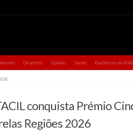
mbiente
Desporto
Opinião
Saúde
Bastidores da Polít
ADE
ACIL conquista Prémio Cin
relas Regiões 2026