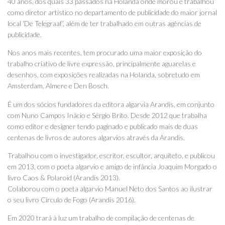
40 anos, dos quais 33 passados na Holanda onde morou e trabalhou
como diretor artístico no departamento de publicidade do maior jornal
local ‘De Telegraaf’, além de ter trabalhado em outras agências de
publicidade.
Nos anos mais recentes, tem procurado uma maior exposição do
trabalho criativo de livre expressão, principalmente aguarelas e
desenhos, com exposições realizadas na Holanda, sobretudo em
Amsterdam, Almere e Den Bosch.
É um dos sócios fundadores da editora algarvia Arandis, em conjunto
com Nuno Campos Inácio e Sérgio Brito. Desde 2012 que trabalha
como editor e designer tendo paginado e publicado mais de duas
centenas de livros de autores algarvios através da Arandis.
Trabalhou com o investigador, escritor, escultor, arquiteto, e publicou
em 2013, com o poeta algarvio e amigo de infância Joaquim Morgado o
livro Caos & Polaroid (Arandis 2013).
Colaborou com o poeta algarvio Manuel Neto dos Santos ao ilustrar
o seu livro Círculo de Fogo (Arandis 2016).
Em 2020 trará à luz um trabalho de compilação de centenas de