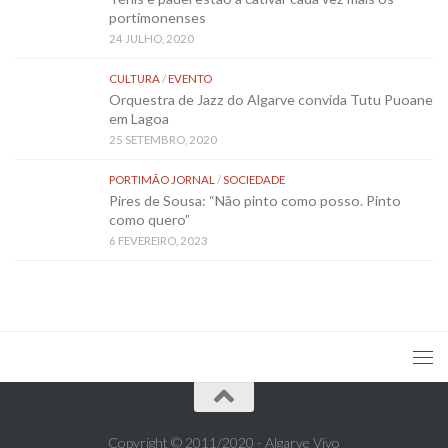
portimonenses
24 JULHO, 2020
CULTURA
/
EVENTO
Orquestra de Jazz do Algarve convida Tutu Puoane
em Lagoa
25 SETEMBRO, 2020
PORTIMÃO JORNAL
/
SOCIEDADE
Pires de Sousa: “Não pinto como posso. Pinto
como quero”
6 FEVEREIRO, 2023
Copyright © 2011/2020 - Algarve Vivo