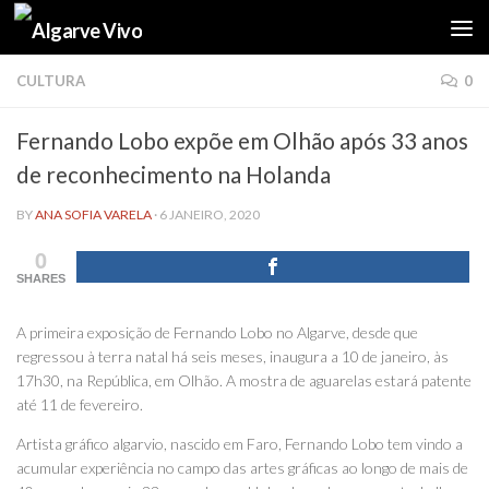
Skip to content
CULTURA
0
Fernando Lobo expõe em Olhão após 33 anos
de reconhecimento na Holanda
BY
ANA SOFIA VARELA
·
6 JANEIRO, 2020
0
SHARES
A primeira exposição de Fernando Lobo no Algarve, desde que
regressou à terra natal há seis meses, inaugura a 10 de janeiro, às
17h30, na República, em Olhão. A mostra de aguarelas estará patente
até 11 de fevereiro.
Artista gráfico algarvio, nascido em Faro, Fernando Lobo tem vindo a
acumular experiência no campo das artes gráficas ao longo de mais de