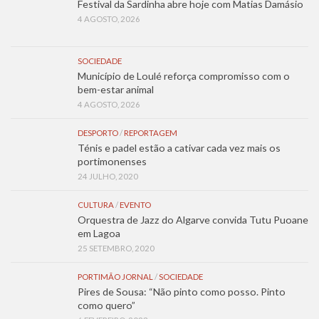
Festival da Sardinha abre hoje com Matias Damásio
4 AGOSTO, 2026
SOCIEDADE
Município de Loulé reforça compromisso com o
bem-estar animal
4 AGOSTO, 2026
DESPORTO
/
REPORTAGEM
Ténis e padel estão a cativar cada vez mais os
portimonenses
24 JULHO, 2020
CULTURA
/
EVENTO
Orquestra de Jazz do Algarve convida Tutu Puoane
em Lagoa
25 SETEMBRO, 2020
PORTIMÃO JORNAL
/
SOCIEDADE
Pires de Sousa: “Não pinto como posso. Pinto
como quero”