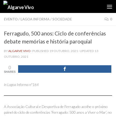
Skip to content
EVENTO
/
LAGOA INFORMA
/
SOCIEDADE
0
Ferragudo, 500 anos: Ciclo de conferências
debate memórias e história paroquial
BY
ALGARVE VIVO
· PUBLISHED
19 OUTUBRO, 2021
· UPDATED
13
OUTUBRO, 2021
0
SHARES
in Lagoa Informa nº164
A Associação Cultural e Desportiva de Ferragudo acolhe o próximo
painel do ciclo de conferências ‘Ferragudo: 500 anos a Viver o Mar’, no