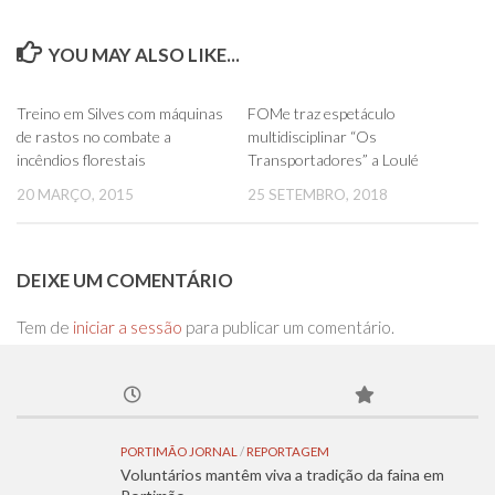
YOU MAY ALSO LIKE...
0
0
Treino em Silves com máquinas
FOMe traz espetáculo
de rastos no combate a
multidisciplinar “Os
incêndios florestais
Transportadores” a Loulé
20 MARÇO, 2015
25 SETEMBRO, 2018
DEIXE UM COMENTÁRIO
Tem de
iniciar a sessão
para publicar um comentário.
PORTIMÃO JORNAL
/
REPORTAGEM
Voluntários mantêm viva a tradição da faina em