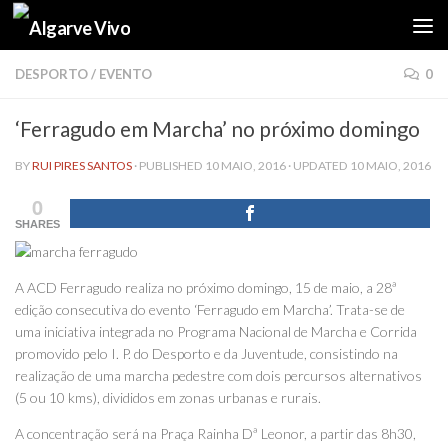
Skip to content
DESPORTO
/
EVENTO
0
‘Ferragudo em Marcha’ no próximo domingo
BY
RUI PIRES SANTOS
· PUBLISHED
10 MAIO, 2016
· UPDATED
10 MAIO, 2016
0
SHARES
A ACD Ferragudo realiza no próximo domingo, 15 de maio, a 28ª
edição consecutiva do evento ‘Ferragudo em Marcha’. Trata-se de
uma iniciativa integrada no Programa Nacional de Marcha e Corrida
promovido pelo I. P. do Desporto e da Juventude, consistindo na
realização de uma marcha pedestre com dois percursos alternativos
(5 ou 10 kms), divididos em zonas urbanas e rurais.
A concentração será na Praça Rainha Dª Leonor, a partir das 8h30,