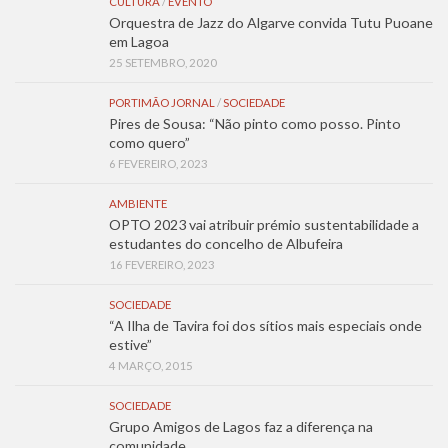
CULTURA
/
EVENTO
Orquestra de Jazz do Algarve convida Tutu Puoane
em Lagoa
25 SETEMBRO, 2020
PORTIMÃO JORNAL
/
SOCIEDADE
Pires de Sousa: “Não pinto como posso. Pinto
como quero”
6 FEVEREIRO, 2023
AMBIENTE
OPTO 2023 vai atribuir prémio sustentabilidade a
estudantes do concelho de Albufeira
16 FEVEREIRO, 2023
SOCIEDADE
“A Ilha de Tavira foi dos sítios mais especiais onde
estive”
4 MARÇO, 2015
SOCIEDADE
Grupo Amigos de Lagos faz a diferença na
comunidade