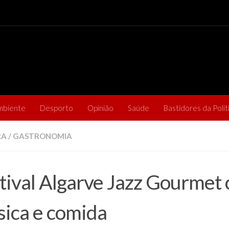
mbiente
Desporto
Opinião
Saúde
Bastidores da Polít
RA
/
GASTRONOMIA
tival Algarve Jazz Gourmet 
ica e comida