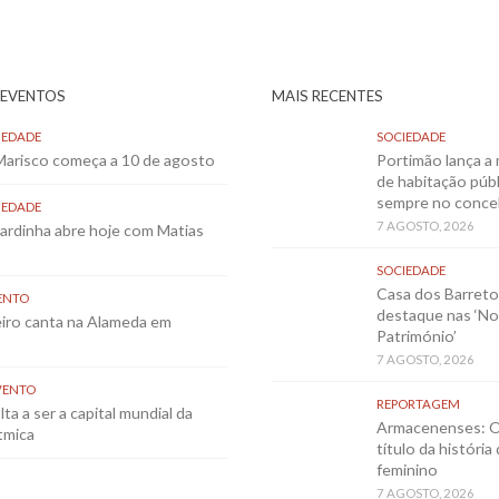
 EVENTOS
MAIS RECENTES
IEDADE
SOCIEDADE
 Marisco começa a 10 de agosto
Portimão lança a 
de habitação públ
sempre no conce
IEDADE
7 AGOSTO, 2026
Sardinha abre hoje com Matias
SOCIEDADE
Casa dos Barret
ENTO
destaque nas ‘No
eiro canta na Alameda em
Património’
7 AGOSTO, 2026
VENTO
REPORTAGEM
ta a ser a capital mundial da
Armacenenses: O
tmica
título da história
feminino
7 AGOSTO, 2026