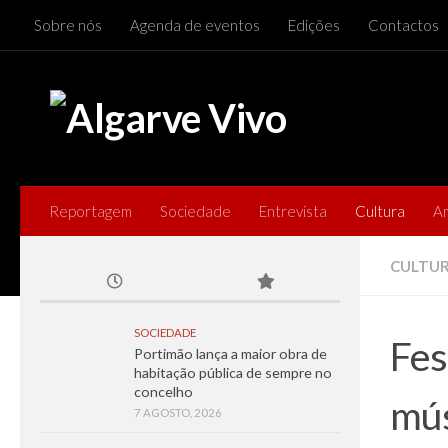
Sobre nós
Agenda de eventos
Edições
Contactos
Skip to content
Reportagem
Sociedade
Entrevista
Cultura
A
CULTU
SOCIEDADE
Fes
Portimão lança a maior obra de
habitação pública de sempre no
concelho
mús
7 AGOSTO, 2026