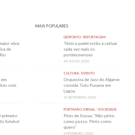
MAIS POPULARES
DESPORTO
/
REPORTAGEM
maior obra
Ténis e padel estão a cativar
ica de
cada vez mais os
lho
portimonenses
24 JULHO, 2020
CULTURA
/
EVENTO
o em
Orquestra de Jazz do Algarve
ites com
convida Tutu Puoane em
Lagoa
25 SETEMBRO, 2020
PORTIMÃO JORNAL
/
SOCIEDADE
 primeiro
Pires de Sousa: “Não pinto
 do futebol
como posso. Pinto como
quero”
6 FEVEREIRO, 2023