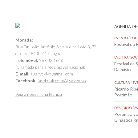
AGENDA DE
EVENTO
/
SOC
Morada:
Festival do
Rua Dr. João António Silva Vieira, Lote 3, 3º
direito / 8400-417 Lagoa
EVENTO
/
SOC
Telemóvel:
967 823 648
Festival da 
(Chamada para a rede móvel nacional)
Damásio
E-mail:
algarvevivo@gmail.com
Facebook:
facebook.com/AlgarveVivo
CULTURA
/
EV
Ricardo Rib
Veja a nossa ficha técnica
Portimão
DESPORTO
/
E
Portimão vol
Ginástica Rí