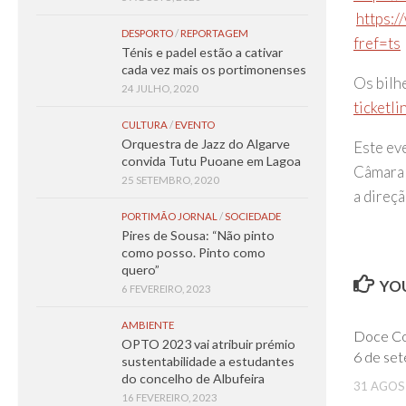
https:
DESPORTO
/
REPORTAGEM
fref=ts
Ténis e padel estão a cativar
cada vez mais os portimonenses
Os bilh
24 JULHO, 2020
ticketl
CULTURA
/
EVENTO
Orquestra de Jazz do Algarve
Este ev
convida Tutu Puoane em Lagoa
Câmara 
25 SETEMBRO, 2020
a direçã
PORTIMÃO JORNAL
/
SOCIEDADE
Pires de Sousa: “Não pinto
como posso. Pinto como
quero”
YOU
6 FEVEREIRO, 2023
AMBIENTE
Doce Co
OPTO 2023 vai atribuir prémio
6 de se
sustentabilidade a estudantes
do concelho de Albufeira
31 AGOS
16 FEVEREIRO, 2023