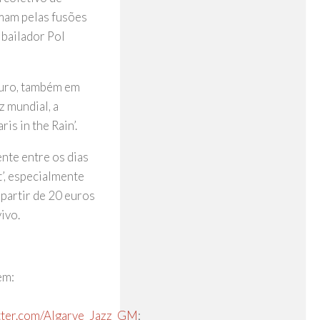
mam pelas fusões
 bailador Pol
 ouro, também em
z mundial, a
is in the Rain’.
nte entre os dias
’, especialmente
 partir de 20 euros
ivo.
em:
itter.com/Algarve_Jazz_GM
;