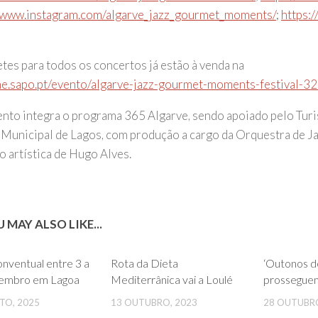
//www.instagram.com/algarve_jazz_gourmet_moments/
;
https:
etes para todos os concertos já estão à venda na
ine.sapo.pt/evento/algarve-jazz-gourmet-moments-festival-3
ento integra o programa 365 Algarve, sendo apoiado pelo Tur
Municipal de Lagos, com produção a cargo da Orquestra de Ja
o artística de Hugo Alves.
 MAY ALSO LIKE...
0
0
nventual entre 3 a
Rota da Dieta
‘Outonos d
tembro em Lagoa
Mediterrânica vai a Loulé
prossegue
TO, 2025
13 OUTUBRO, 2023
28 OUTUBRO