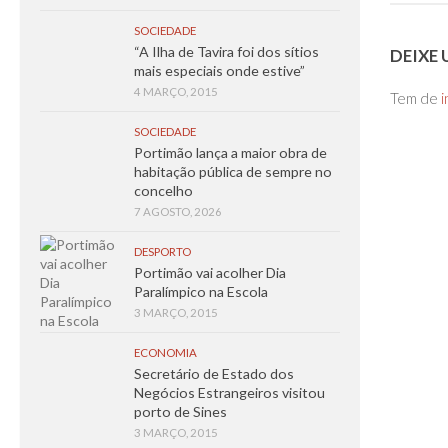
SOCIEDADE
“A Ilha de Tavira foi dos sítios
DEIXE
mais especiais onde estive”
4 MARÇO, 2015
Tem de
i
SOCIEDADE
Portimão lança a maior obra de
habitação pública de sempre no
concelho
7 AGOSTO, 2026
DESPORTO
Portimão vai acolher Dia
Paralímpico na Escola
3 MARÇO, 2015
ECONOMIA
Secretário de Estado dos
Negócios Estrangeiros visitou
porto de Sines
3 MARÇO, 2015