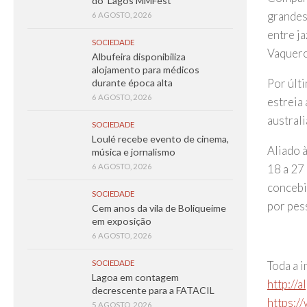
do ‘Lagos MMFest’
grandes
6 AGOSTO, 2026
entre j
SOCIEDADE
Vaquero
Albufeira disponibiliza
alojamento para médicos
Por últ
durante época alta
6 AGOSTO, 2026
estreia 
australi
SOCIEDADE
Loulé recebe evento de cinema,
Aliado 
música e jornalismo
18 a 27
6 AGOSTO, 2026
concebi
SOCIEDADE
por pes
Cem anos da vila de Boliqueime
em exposição
6 AGOSTO, 2026
SOCIEDADE
Toda a 
Lagoa em contagem
http://
decrescente para a FATACIL
https:/
5 AGOSTO, 2026