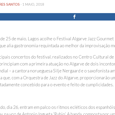
IRES SANTOS
·
1 MAIO, 2018
r de 25 de maio, Lagos acolhe o Festival Algarve Jazz Gourme
que alia gastronomia requintada ao melhor da improvisação mu
cipais concertos do festival, realizados no Centro Cultural de
principiam com a primeira atuação no Algarve de dois incont
ndial – a cantora norueguesa Silje Nergaard e o saxofonista a
a que, com a Orquestra de Jazz do Algarve, proporcionarão u
tadamente concebido para o evento e feito de cumplicidades.
do, dia 26, entram em palco os ritmos ecléticos dos espanhói
, na voz de Antonio Ingueta ‘Rubio’. A banda, composta por um