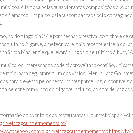
 músicos, é famosa pelas suas vibrantes composições que pri
azz e flamenco. Em palco, estará acompanhada pelo consagrado
.
imo, no domingo dia 27, e para fechar o festival com chave de
absoluta no Algarve, a meteórica, e mais recente estrela do jaz
ana Sarah Mackenzie que levará a Lagos o seu último álbum, ‘Par
à música, os interessados poderá aproveitar a ocasião, unicame
 de maio, para degustarem um dos vários ‘Menus Jazz Gourmet
dos para o evento pelos restaurantes parceiros, disponíveis a
soa, sempre com vinho do Algarve incluído, ao som de jazz ao v
informação do evento e dos restaurantes Gourmet disponível 
algarvejazzgourmetmoments.pt/
;
/www.facebook.com/algarvejazzgourmetmoments/
;
https://tw