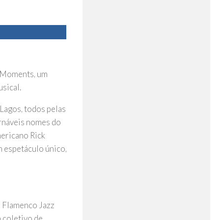
t Moments, um
sical.
 Lagos, todos pelas
ornáveis nomes do
mericano Rick
m espetáculo único,
s Flamenco Jazz
 coletivo de