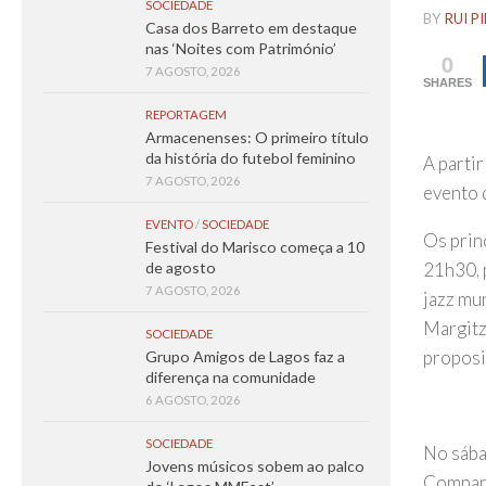
SOCIEDADE
BY
RUI P
Casa dos Barreto em destaque
nas ‘Noites com Património’
0
7 AGOSTO, 2026
SHARES
REPORTAGEM
Armacenenses: O primeiro título
da história do futebol feminino
A parti
7 AGOSTO, 2026
evento 
EVENTO
/
SOCIEDADE
Os prin
Festival do Marisco começa a 10
21h30, 
de agosto
7 AGOSTO, 2026
jazz mu
Margitz
SOCIEDADE
proposi
Grupo Amigos de Lagos faz a
diferença na comunidade
6 AGOSTO, 2026
SOCIEDADE
No sába
Jovens músicos sobem ao palco
Company