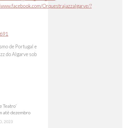
//www.facebook.com/Orquestrajazzalgarve/?
2691
ismo de Portugal e
zz do Algarve sob
0
e Teatro’
m até dezembro
, 2023