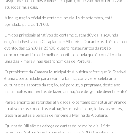
tasquinhas de “comes e bebes” e o palco, onde vão decorrer as várias
atuações musicais.
A inauguração oficial do certame, no dia 16 de setembro, está
agendado para as 17h00.
Um dos principais atrativos do certame é, sem dúvida, a segunda
edição do Festival da Cataplana de Albufeira. Durante os três dias do
evento, das 12h00 às 23h00, quatro restaurantes da região
concorrem ao título de melhor receita, daquela que é considerada
uma das 7 maravilhas gastronómicas de Portugal.
O presidente da Câmara Municipal de Albufeira refere que “o Festival
é uma oportunidade para reunir a família, conviver e celebrar a
cultura e os sabores da região, até porque, o programa, deste ano,
inclui muitos momentos de lazer, animação e de grande divertimento”.
Paralelamente às referidas atividades, o certame constitui um grande
atrativo pelos concertos e atuações musicais que, todas as noites,
trazem artistas e bandas de renome à Marina de Albufeira.
Quinta do Bill são os cabeça de cartaz do primeiro dia, 16 de
setembro. A atuação está agendada para as 22h00, e integra o