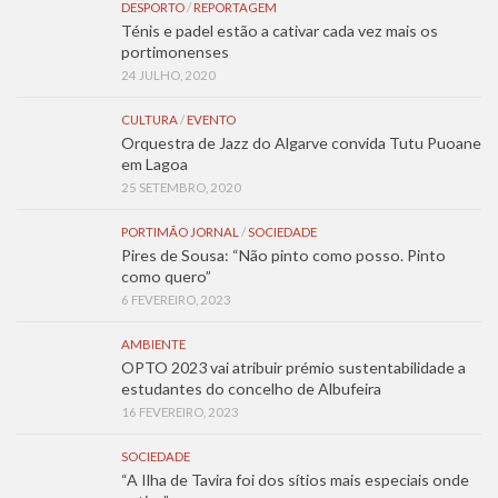
DESPORTO
/
REPORTAGEM
Ténis e padel estão a cativar cada vez mais os
portimonenses
24 JULHO, 2020
CULTURA
/
EVENTO
Orquestra de Jazz do Algarve convida Tutu Puoane
em Lagoa
25 SETEMBRO, 2020
PORTIMÃO JORNAL
/
SOCIEDADE
Pires de Sousa: “Não pinto como posso. Pinto
como quero”
6 FEVEREIRO, 2023
AMBIENTE
OPTO 2023 vai atribuir prémio sustentabilidade a
estudantes do concelho de Albufeira
16 FEVEREIRO, 2023
SOCIEDADE
“A Ilha de Tavira foi dos sítios mais especiais onde