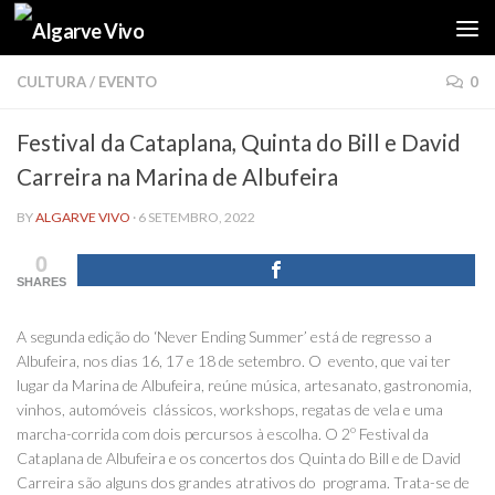
Skip to content
CULTURA
/
EVENTO
0
Festival da Cataplana, Quinta do Bill e David
Carreira na Marina de Albufeira
BY
ALGARVE VIVO
·
6 SETEMBRO, 2022
0
SHARES
A segunda edição do ‘Never Ending Summer’
está de regresso a
Albufeira, nos dias 16, 17 e 18 de setembro. O evento, que vai ter
lugar da Marina de Albufeira, reúne música, artesanato, gastronomia,
vinhos, automóveis clássicos, workshops, regatas de vela e uma
marcha-corrida com dois percursos à escolha. O 2º Festival da
Cataplana de Albufeira e os concertos dos Quinta do Bill e de David
Carreira são alguns dos grandes atrativos do programa. Trata-se de