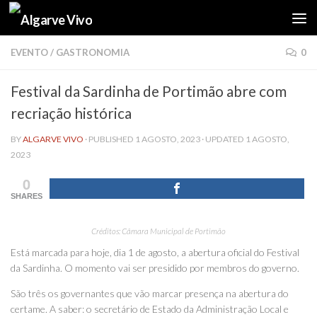
Skip to content
EVENTO
/
GASTRONOMIA
0
Festival da Sardinha de Portimão abre com
recriação histórica
BY
ALGARVE VIVO
· PUBLISHED
1 AGOSTO, 2023
· UPDATED
1 AGOSTO,
2023
0
SHARES
Créditos: Câmara Municipal de Portimão
Está marcada para hoje, dia 1 de agosto, a abertura oficial do Festival
da Sardinha. O momento vai ser presidido por membros do governo.
São três os governantes que vão marcar presença na abertura do
certame. A saber: o secretário de Estado da Administração Local e