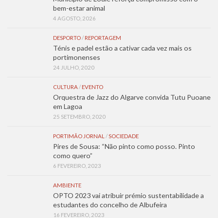
bem-estar animal
4 AGOSTO, 2026
DESPORTO
/
REPORTAGEM
Ténis e padel estão a cativar cada vez mais os
portimonenses
24 JULHO, 2020
CULTURA
/
EVENTO
Orquestra de Jazz do Algarve convida Tutu Puoane
em Lagoa
25 SETEMBRO, 2020
PORTIMÃO JORNAL
/
SOCIEDADE
Pires de Sousa: “Não pinto como posso. Pinto
como quero”
6 FEVEREIRO, 2023
AMBIENTE
OPTO 2023 vai atribuir prémio sustentabilidade a
estudantes do concelho de Albufeira
16 FEVEREIRO, 2023