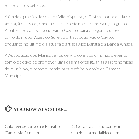
entre outros petiscos.
Além das iguarias da cozinha Vila-bispense, o Festival conta ainda com
animação musical, onde no primeiro dia marcara presença o grupo
Albuhera e o artista João Paulo Cavaco, para o segundo dia estar a
cargo do grupo Vozes do Sul e do artista João Paulo Cavaco,
enquanto no último dia atuará o artista Xico Barata e a Banda Alhada.
A Associação dos Marisqueiros de Vila do Bispo organiza o evento,
com o objetivo de promover uma das maiores iguarias gastronómicas
do município, o perceve, tendo para o efeito o apoio da Câmara
Municipal.
YOU MAY ALSO LIKE...
0
0
Cabo Verde, Angola e Brasil no
153 ginastas participam em
‘Tanto Mar’ em Loulé
torneios da modalidade em