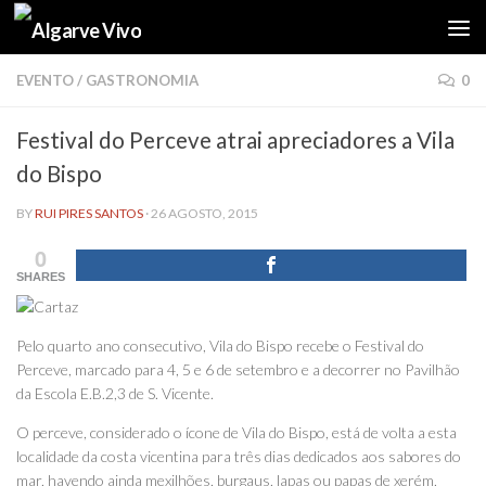
Skip to content
EVENTO
/
GASTRONOMIA
0
Festival do Perceve atrai apreciadores a Vila
do Bispo
BY
RUI PIRES SANTOS
·
26 AGOSTO, 2015
0
SHARES
Pelo quarto ano consecutivo, Vila do Bispo recebe o Festival do
Perceve, marcado para 4, 5 e 6 de setembro e a decorrer no Pavilhão
da Escola E.B.2,3 de S. Vicente.
O perceve, considerado o ícone de Vila do Bispo, está de volta a esta
localidade da costa vicentina para três dias dedicados aos sabores do
mar, havendo ainda mexilhões, burgaus, lapas ou papas de xerém,