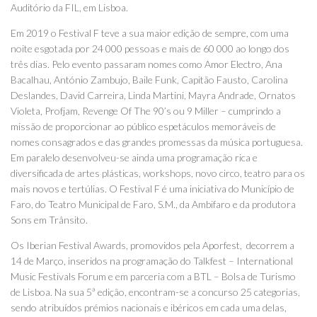
Auditório da FIL, em Lisboa.
Em 2019 o Festival F teve a sua maior edição de sempre, com uma
noite esgotada por 24 000 pessoas e mais de 60 000 ao longo dos
três dias. Pelo evento passaram nomes como Amor Electro, Ana
Bacalhau, António Zambujo, Baile Funk, Capitão Fausto, Carolina
Deslandes, David Carreira, Linda Martini, Mayra Andrade, Ornatos
Violeta, Profjam, Revenge Of The 90’s ou 9 Miller – cumprindo a
missão de proporcionar ao público espetáculos memoráveis de
nomes consagrados e das grandes promessas da música portuguesa.
Em paralelo desenvolveu-se ainda uma programação rica e
diversificada de artes plásticas, workshops, novo circo, teatro para os
mais novos e tertúlias. O Festival F é uma iniciativa do Município de
Faro, do Teatro Municipal de Faro, S.M., da Ambifaro e da produtora
Sons em Trânsito.
Os Iberian Festival Awards, promovidos pela Aporfest, decorrem a
14 de Março, inseridos na programação do Talkfest – International
Music Festivals Forum e em parceria com a BTL – Bolsa de Turismo
de Lisboa. Na sua 5ª edição, encontram-se a concurso 25 categorias,
sendo atribuídos prémios nacionais e ibéricos em cada uma delas,