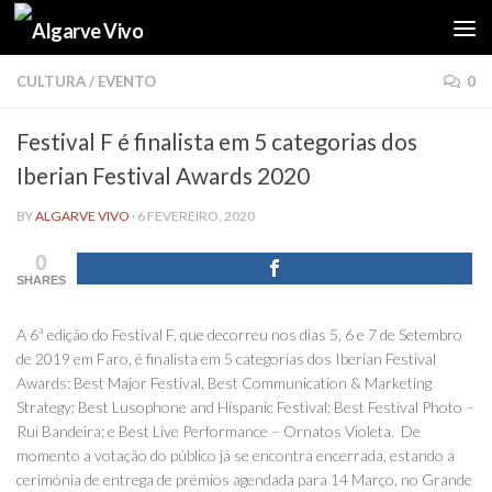
Skip to content
CULTURA
/
EVENTO
0
Festival F é finalista em 5 categorias dos
Iberian Festival Awards 2020
BY
ALGARVE VIVO
·
6 FEVEREIRO, 2020
0
SHARES
A 6ª edição do Festival F, que decorreu nos dias 5, 6 e 7 de Setembro
de 2019 em Faro, é finalista em 5 categorias dos Iberian Festival
Awards: Best Major Festival, Best Communication & Marketing
Strategy; Best Lusophone and Hispanic Festival; Best Festival Photo –
Rui Bandeira; e Best Live Performance – Ornatos Violeta. De
momento a votação do público já se encontra encerrada, estando a
cerimónia de entrega de prémios agendada para 14 Março, no Grande