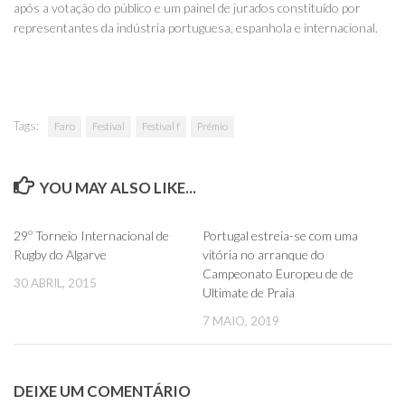
após a votação do público e um painel de jurados constituído por
representantes da indústria portuguesa, espanhola e internacional.
Tags:
Faro
Festival
Festival f
Prémio
YOU MAY ALSO LIKE...
0
0
29º Torneio Internacional de
Portugal estreia-se com uma
Rugby do Algarve
vitória no arranque do
Campeonato Europeu de de
30 ABRIL, 2015
Ultimate de Praia
7 MAIO, 2019
DEIXE UM COMENTÁRIO