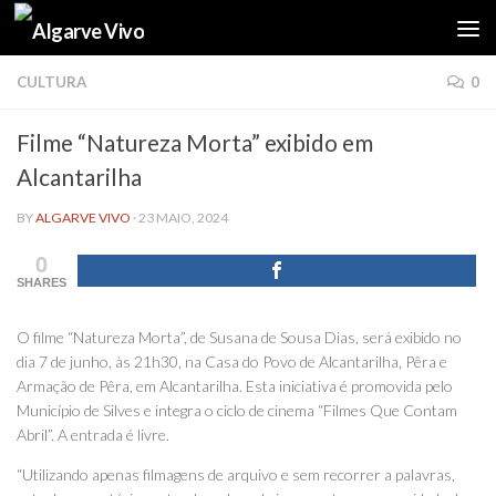
Skip to content
CULTURA
0
Filme “Natureza Morta” exibido em
Alcantarilha
BY
ALGARVE VIVO
·
23 MAIO, 2024
0
SHARES
O filme “Natureza Morta”, de Susana de Sousa Dias, será exibido no
dia 7 de junho, às 21h30, na Casa do Povo de Alcantarilha, Pêra e
Armação de Pêra, em Alcantarilha. Esta iniciativa é promovida pelo
Município de Silves e integra o ciclo de cinema “Filmes Que Contam
Abril”. A entrada é livre.
“Utilizando apenas filmagens de arquivo e sem recorrer a palavras,