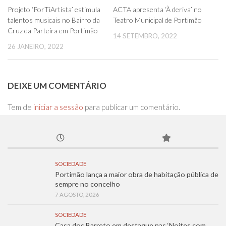
0
0
Projeto ‘PorTiArtista’ estimula
ACTA apresenta ‘À deriva’ no
talentos musicais no Bairro da
Teatro Municipal de Portimão
Cruz da Parteira em Portimão
14 SETEMBRO, 2022
26 JANEIRO, 2022
DEIXE UM COMENTÁRIO
Tem de
iniciar a sessão
para publicar um comentário.
SOCIEDADE
Portimão lança a maior obra de habitação pública de
sempre no concelho
7 AGOSTO, 2026
SOCIEDADE
Casa dos Barreto em destaque nas ‘Noites com