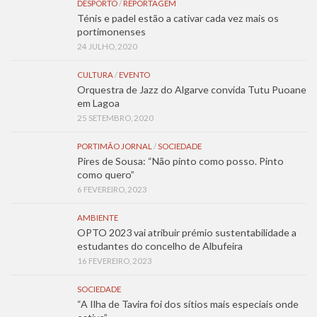
DESPORTO
/
REPORTAGEM
Ténis e padel estão a cativar cada vez mais os
portimonenses
24 JULHO, 2020
CULTURA
/
EVENTO
Orquestra de Jazz do Algarve convida Tutu Puoane
em Lagoa
25 SETEMBRO, 2020
PORTIMÃO JORNAL
/
SOCIEDADE
Pires de Sousa: “Não pinto como posso. Pinto
como quero”
6 FEVEREIRO, 2023
AMBIENTE
OPTO 2023 vai atribuir prémio sustentabilidade a
estudantes do concelho de Albufeira
16 FEVEREIRO, 2023
SOCIEDADE
“A Ilha de Tavira foi dos sítios mais especiais onde