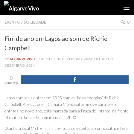
Skip to content
EVENTO
/
SOCIEDADE
0
Fim de ano em Lagos ao som de Richie
Campbell
BY
ALGARVE VIVO
· PUBLISHED
18 DEZEMBRO, 2024
· UPDATED
5
DEZEMBRO, 2024
0
SHARES
Lagos convida a entrar em 2025 com as ‘boas energias’ de Richie
Campbell. A festa, que a Câmara Municipal promove para celebrar a
entrada no novo ano, está marcada para a Praça do Infante, na frente
ribeirinha da cidade, com início às 22h30.
O artista local Michie fará a abertura do espetáculo principal que terá