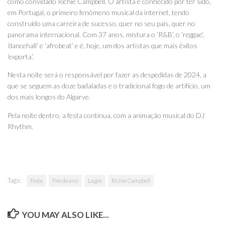
como convidado Richie Campbell. O artista é conhecido por ter sido,
em Portugal, o primeiro fenómeno musical da internet, tendo
construído uma carreira de sucesso, quer no seu país, quer no
panorama internacional. Com 37 anos, mistura o ‘R&B’, o ‘reggae’,
‘dancehall’ e ‘afrobeat’ e é, hoje, um dos artistas que mais êxitos
‘exporta’.
Nesta noite será o responsável por fazer as despedidas de 2024, a
que se seguem as doze badaladas e o tradicional fogo de artifício, um
dos mais longos do Algarve.
Pela noite dentro, a festa continua, com a animação musical do DJ
Rhythm.
Tags:
Festa
Fim de ano
Lagos
Richie Campbell
YOU MAY ALSO LIKE...