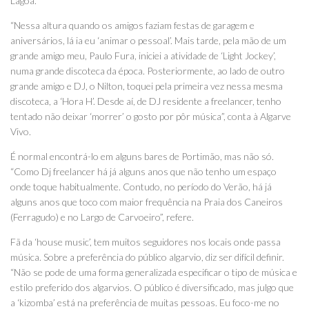
Lagoa.
“Nessa altura quando os amigos faziam festas de garagem e
aniversários, lá ia eu ‘animar o pessoal’. Mais tarde, pela mão de um
grande amigo meu, Paulo Fura, iniciei a atividade de ‘Light Jockey’,
numa grande discoteca da época. Posteriormente, ao lado de outro
grande amigo e DJ, o Nilton, toquei pela primeira vez nessa mesma
discoteca, a ‘Hora H’. Desde aí, de DJ residente a freelancer, tenho
tentado não deixar ‘morrer’ o gosto por pôr música”, conta à Algarve
Vivo.
É normal encontrá-lo em alguns bares de Portimão, mas não só.
“Como Dj freelancer há já alguns anos que não tenho um espaço
onde toque habitualmente. Contudo, no período do Verão, há já
alguns anos que toco com maior frequência na Praia dos Caneiros
(Ferragudo) e no Largo de Carvoeiro”, refere.
Fã da ‘house music’, tem muitos seguidores nos locais onde passa
música. Sobre a preferência do público algarvio, diz ser difícil definir.
“Não se pode de uma forma generalizada especificar o tipo de música e
estilo preferido dos algarvios. O público é diversificado, mas julgo que
a ‘kizomba’ está na preferência de muitas pessoas. Eu foco-me no