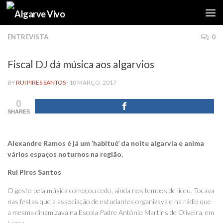
Skip to content
ENTREVISTA
0
Fiscal DJ dá música aos algarvios
BY
RUI PIRES SANTOS
·
10 MARÇO, 2017
0
SHARES
Alexandre Ramos é já um ‘habitué’ da noite algarvia e anima
vários espaços noturnos na região.
Rui Pires Santos
O gosto pela música começou cedo, ainda nos tempos de liceu. Tocava
nas festas que a associação de estudantes organizava e na rádio que
a mesma dinamizava na Escola Padre António Martins de Oliveira, em