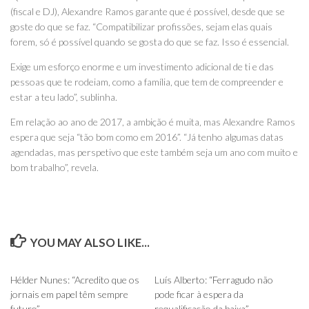
(fiscal e DJ), Alexandre Ramos garante que é possível, desde que se
goste do que se faz. “Compatibilizar profissões, sejam elas quais
forem, só é possível quando se gosta do que se faz. Isso é essencial.
Exige um esforço enorme e um investimento adicional de ti e das
pessoas que te rodeiam, como a família, que tem de compreender e
estar a teu lado”, sublinha.
Em relação ao ano de 2017, a ambição é muita, mas Alexandre Ramos
espera que seja “tão bom como em 2016”. “Já tenho algumas datas
agendadas, mas perspetivo que este também seja um ano com muito e
bom trabalho”, revela.
YOU MAY ALSO LIKE...
0
0
Hélder Nunes: “Acredito que os
Luís Alberto: “Ferragudo não
jornais em papel têm sempre
pode ficar à espera da
futuro”
requalificação da baixa”