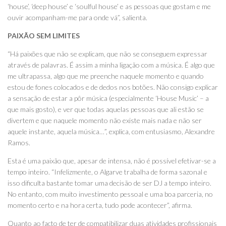
‘house’, ‘deep house’ e ‘soulful house’ e as pessoas que gostam e me
ouvir acompanham-me para onde vá”, salienta.
PAIXÃO SEM LIMITES
“Há paixões que não se explicam, que não se conseguem expressar
através de palavras. É assim a minha ligação com a música. É algo que
me ultrapassa, algo que me preenche naquele momento e quando
estou de fones colocados e de dedos nos botões. Não consigo explicar
a sensação de estar a pôr música (especialmente ‘House Music’ – a
que mais gosto), e ver que todas aquelas pessoas que ali estão se
divertem e que naquele momento não existe mais nada e não ser
aquele instante, aquela música…”, explica, com entusiasmo, Alexandre
Ramos.
Esta é uma paixão que, apesar de intensa, não é possível efetivar-se a
tempo inteiro. “Infelizmente, o Algarve trabalha de forma sazonal e
isso dificulta bastante tomar uma decisão de ser DJ a tempo inteiro.
No entanto, com muito investimento pessoal e uma boa parceria, no
momento certo e na hora certa, tudo pode acontecer”, afirma.
Quanto ao facto de ter de compatibilizar duas atividades profissionais