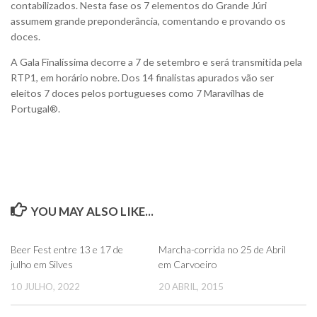
contabilizados. Nesta fase os 7 elementos do Grande Júri
assumem grande preponderância, comentando e provando os
doces.
A Gala Finalíssima decorre a 7 de setembro e será transmitida pela
RTP1, em horário nobre. Dos 14 finalistas apurados vão ser
eleitos 7 doces pelos portugueses como 7 Maravilhas de
Portugal®.
YOU MAY ALSO LIKE...
0
0
Beer Fest entre 13 e 17 de
Marcha-corrida no 25 de Abril
julho em Silves
em Carvoeiro
10 JULHO, 2022
20 ABRIL, 2015