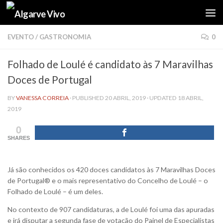
Skip to content
EVENTO
/
GASTRONOMIA
0
Folhado de Loulé é candidato às 7 Maravilhas
Doces de Portugal
BY
VANESSA CORREIA
· PUBLISHED
20 ABRIL, 2019
· UPDATED
18 ABRIL,
2019
0
SHARES
Já são conhecidos os 420 doces candidatos às 7 Maravilhas Doces
de Portugal® e o mais representativo do Concelho de Loulé – o
Folhado de Loulé – é um deles.
No contexto de 907 candidaturas, a de Loulé foi uma das apuradas
e irá disputar a segunda fase de votação do Painel de Especialistas