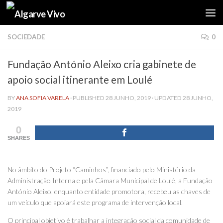
Skip to content
SOCIEDADE
0
Fundação António Aleixo cria gabinete de
apoio social itinerante em Loulé
BY
ANA SOFIA VARELA
· PUBLISHED
28 JUNHO, 2019
· UPDATED
28 JUNHO,
2019
0
SHARES
No âmbito do Projeto “Caminhos”, financiado pelo Ministério da
Administração Interna e pela Câmara Municipal de Loulé, a Fundação
António Aleixo, enquanto entidade promotora, recebeu as chaves de
um veículo que apoiará este programa de intervenção local.
O principal objetivo é trabalhar a integração social da comunidade de