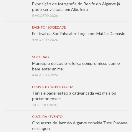
Exposição de fotografia do Recife do Algarve já
pode ser visitada em Albufeira
5 AGOSTO, 2026
EVENTO
/
SOCIEDADE
Festival da Sardinha abre hoje com Matias Damásio
4 AGOSTO, 2026
SOCIEDADE
Município de Loulé reforça compromisso com o
bem-estar animal
4 AGOSTO, 2026
DESPORTO
/
REPORTAGEM
Ténis e padel estão a cativar cada vez mais os
portimonenses
24 JULHO, 2020
CULTURA
/
EVENTO
Orquestra de Jazz do Algarve convida Tutu Puoane
em Lagoa