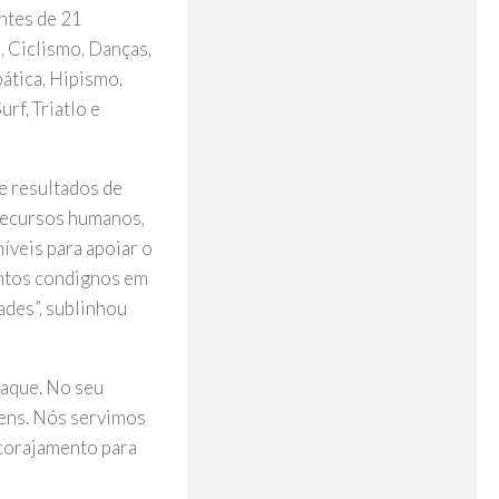
ntes de 21
, Ciclismo, Danças,
ática, Hipismo,
rf, Triatlo e
e resultados de
 Recursos humanos,
níveis para apoiar o
entos condignos em
ades”, sublinhou
taque. No seu
ovens. Nós servimos
corajamento para