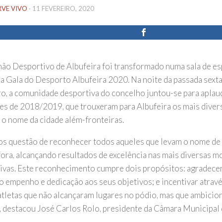
RVE VIVO
·
11 FEVEREIRO, 2020
hão Desportivo de Albufeira foi transformado numa sala de es
 a Gala do Desporto Albufeira 2020. Na noite da passada sexta-
ro, a comunidade desportiva do concelho juntou-se para aplaud
s de 2018/2019, que trouxeram para Albufeira os mais divers
 o nome da cidade além-fronteiras.
s questão de reconhecer todos aqueles que levam o nome de 
ora, alcançando resultados de excelência nas mais diversas m
ivas. Este reconhecimento cumpre dois propósitos: agradecer
, o empenho e dedicação aos seus objetivos; e incentivar atrav
atletas que não alcançaram lugares no pódio, mas que ambicio
, destacou José Carlos Rolo, presidente da Câmara Municipal 