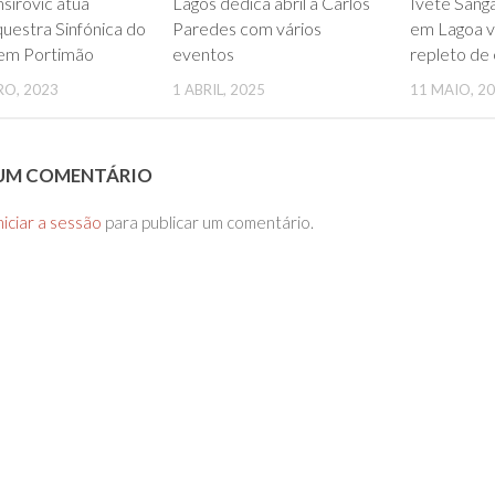
0
0
sirovic atua
Lagos dedica abril a Carlos
Ivete Sang
uestra Sinfónica do
Paredes com vários
em Lagoa v
 em Portimão
eventos
repleto de 
RO, 2023
1 ABRIL, 2025
11 MAIO, 2
 UM COMENTÁRIO
niciar a sessão
para publicar um comentário.