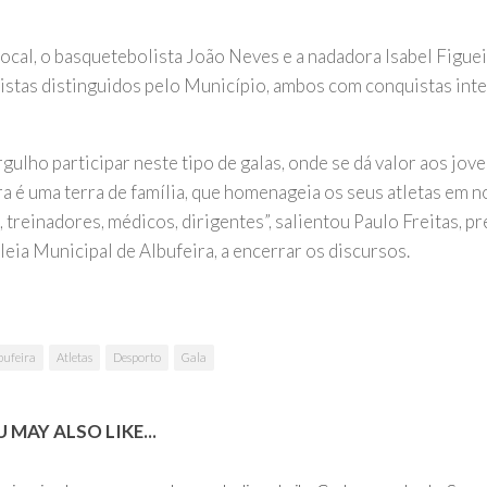
 local, o basquetebolista João Neves e a nadadora Isabel Figue
istas distinguidos pelo Município, ambos com conquistas inte
gulho participar neste tipo de galas, onde se dá valor aos jov
ra é uma terra de família, que homenageia os seus atletas em n
, treinadores, médicos, dirigentes”, salientou Paulo Freitas, p
eia Municipal de Albufeira, a encerrar os discursos.
bufeira
Atletas
Desporto
Gala
 MAY ALSO LIKE...