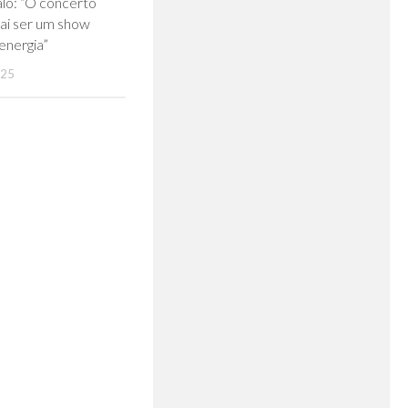
0
alo: “O concerto
ai ser um show
energia”
025