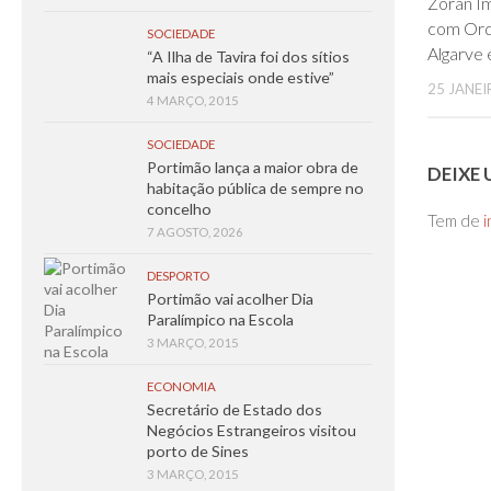
Zoran Im
com Orq
SOCIEDADE
Algarve
“A Ilha de Tavira foi dos sítios
mais especiais onde estive”
25 JANEI
4 MARÇO, 2015
SOCIEDADE
Portimão lança a maior obra de
DEIXE
habitação pública de sempre no
concelho
Tem de
i
7 AGOSTO, 2026
DESPORTO
Portimão vai acolher Dia
Paralímpico na Escola
3 MARÇO, 2015
ECONOMIA
Secretário de Estado dos
Negócios Estrangeiros visitou
porto de Sines
3 MARÇO, 2015