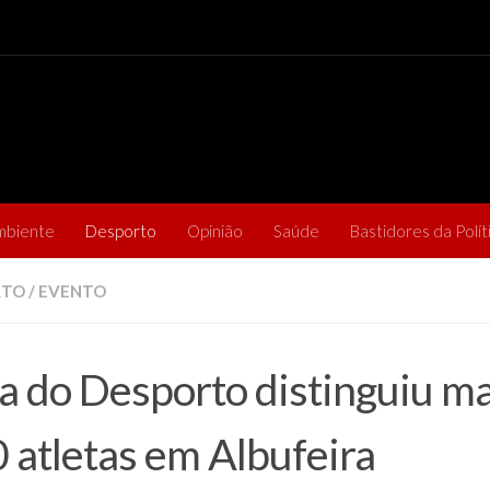
mbiente
Desporto
Opinião
Saúde
Bastidores da Polít
RTO
/
EVENTO
a do Desporto distinguiu ma
 atletas em Albufeira