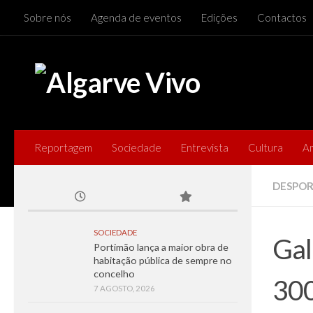
Sobre nós
Agenda de eventos
Edições
Contactos
Skip to content
Reportagem
Sociedade
Entrevista
Cultura
A
DESPO
SOCIEDADE
Gal
Portimão lança a maior obra de
habitação pública de sempre no
concelho
300
7 AGOSTO, 2026