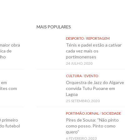
MAIS POPULARES
DESPORTO
/
REPORTAGEM
maior obra
Ténis e padel estão a cativar
ica de
cada vez mais os
lho
portimonenses
24 JULHO, 2020
CULTURA
/
EVENTO
o em
Orquestra de Jazz do Algarve
ites com
convida Tutu Puoane em
Lagoa
25 SETEMBRO, 2020
PORTIMÃO JORNAL
/
SOCIEDADE
 primeiro
Pires de Sousa: “Não pinto
 do futebol
como posso. Pinto como
quero”
6 FEVEREIRO, 2023