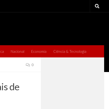
ica
Nacional
Economia
Ciência & Tecnologia
0
is de