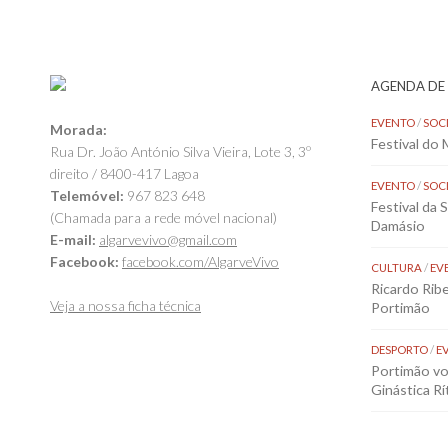
AGENDA DE
EVENTO
/
SOC
Morada:
Festival do
Rua Dr. João António Silva Vieira, Lote 3, 3º
direito / 8400-417 Lagoa
EVENTO
/
SOC
Telemóvel:
967 823 648
Festival da 
(Chamada para a rede móvel nacional)
Damásio
E-mail:
algarvevivo@gmail.com
Facebook:
facebook.com/AlgarveVivo
CULTURA
/
EV
Ricardo Rib
Veja a nossa ficha técnica
Portimão
DESPORTO
/
E
Portimão vol
Ginástica Rí