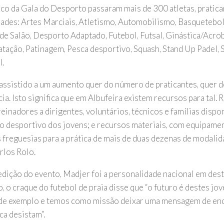
lco da Gala do Desporto passaram mais de 300 atletas, pratica
ades: Artes Marciais, Atletismo, Automobilismo, Basquetebol
de Salão, Desporto Adaptado, Futebol, Futsal, Ginástica/Acrob
tação, Patinagem, Pesca desportivo, Squash, Stand Up Padel, Su
l.
assistido a um aumento quer do número de praticantes, quer d
ia. Isto significa que em Albufeira existem recursos para tal.
einadores a dirigentes, voluntários, técnicos e famílias dispo
o desportivo dos jovens; e recursos materiais, com equipam
s freguesias para a prática de mais de duas dezenas de modalid
rlos Rolo.
edição do evento, Madjer foi a personalidade nacional em des
, o craque do futebol de praia disse que “o futuro é destes j
de exemplo e temos como missão deixar uma mensagem de en
ca desistam”.