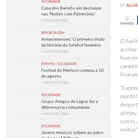
SOCIEDADE
BY
ALGA
Casa dos Barreto em destaque
nas ‘Noites com Património’
0
7 AGOSTO, 2026
SHARES
REPORTAGEM
Armacenenses: O primeiro título
O Pavil
da história do futebol feminino
acolher
7 AGOSTO, 2026
feverei
EVENTO
/
SOCIEDADE
campeõe
Festival do Marisco começa a 10
levaram
de agosto
7 AGOSTO, 2026
“Fazemo
SOCIEDADE
mundo f
Grupo Amigos de Lagos faz a
desport
diferença na comunidade
atletas
6 AGOSTO, 2026
outros 
SOCIEDADE
melhor”
Jovens músicos sobem ao palco