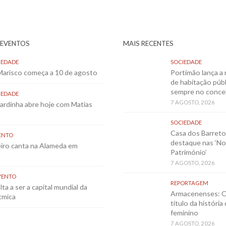
 EVENTOS
MAIS RECENTES
IEDADE
SOCIEDADE
 Marisco começa a 10 de agosto
Portimão lança a 
de habitação públ
sempre no conce
IEDADE
7 AGOSTO, 2026
Sardinha abre hoje com Matias
SOCIEDADE
Casa dos Barret
ENTO
destaque nas ‘No
eiro canta na Alameda em
Património’
7 AGOSTO, 2026
VENTO
REPORTAGEM
ta a ser a capital mundial da
Armacenenses: O
tmica
título da história
feminino
7 AGOSTO, 2026