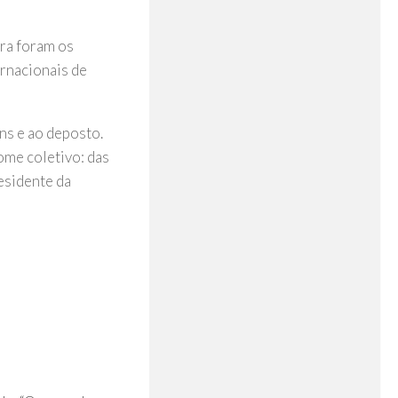
ira foram os
rnacionais de
ens e ao deposto.
ome coletivo: das
residente da