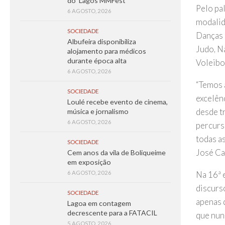
do ‘Lagos MMFest’
Pelo pa
6 AGOSTO, 2026
modalid
SOCIEDADE
Danças 
Albufeira disponibiliza
Judo, Na
alojamento para médicos
durante época alta
Voleibo
6 AGOSTO, 2026
“Temos 
SOCIEDADE
excelênc
Loulé recebe evento de cinema,
desde tr
música e jornalismo
6 AGOSTO, 2026
percurs
todas a
SOCIEDADE
José Ca
Cem anos da vila de Boliqueime
em exposição
Na 16ª 
6 AGOSTO, 2026
discurso
SOCIEDADE
apenas 
Lagoa em contagem
decrescente para a FATACIL
que nun
5 AGOSTO, 2026