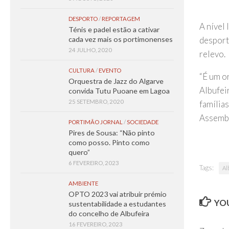
DESPORTO
/
REPORTAGEM
A nível
Ténis e padel estão a cativar
desport
cada vez mais os portimonenses
24 JULHO, 2020
relevo.
CULTURA
/
EVENTO
“É um or
Orquestra de Jazz do Algarve
Albufei
convida Tutu Puoane em Lagoa
25 SETEMBRO, 2020
famílias
Assembl
PORTIMÃO JORNAL
/
SOCIEDADE
Pires de Sousa: “Não pinto
como posso. Pinto como
quero”
6 FEVEREIRO, 2023
Tags:
Al
AMBIENTE
OPTO 2023 vai atribuir prémio
YOU
sustentabilidade a estudantes
do concelho de Albufeira
16 FEVEREIRO, 2023