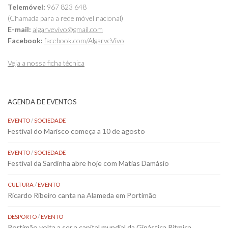
Telemóvel:
967 823 648
(Chamada para a rede móvel nacional)
E-mail:
algarvevivo@gmail.com
Facebook:
facebook.com/AlgarveVivo
Veja a nossa ficha técnica
AGENDA DE EVENTOS
EVENTO
/
SOCIEDADE
Festival do Marisco começa a 10 de agosto
EVENTO
/
SOCIEDADE
Festival da Sardinha abre hoje com Matias Damásio
CULTURA
/
EVENTO
Ricardo Ribeiro canta na Alameda em Portimão
DESPORTO
/
EVENTO
Portimão volta a ser a capital mundial da Ginástica Rítmica