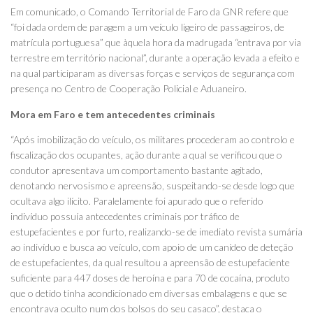
Em comunicado, o Comando Territorial de Faro da GNR refere que
“foi dada ordem de paragem a um veículo ligeiro de passageiros, de
matrícula portuguesa” que àquela hora da madrugada “entrava por via
terrestre em território nacional”, durante a operação levada a efeito e
na qual participaram as diversas forças e serviços de segurança com
presença no Centro de Cooperação Policial e Aduaneiro.
Mora em Faro e tem antecedentes criminais
“Após imobilização do veículo, os militares procederam ao controlo e
fiscalização dos ocupantes, ação durante a qual se verificou que o
condutor apresentava um comportamento bastante agitado,
denotando nervosismo e apreensão, suspeitando-se desde logo que
ocultava algo ilícito. Paralelamente foi apurado que o referido
indivíduo possuía antecedentes criminais por tráfico de
estupefacientes e por furto, realizando-se de imediato revista sumária
ao indivíduo e busca ao veículo, com apoio de um canídeo de deteção
de estupefacientes, da qual resultou a apreensão de estupefaciente
suficiente para 447 doses de heroína e para 70 de cocaína, produto
que o detido tinha acondicionado em diversas embalagens e que se
encontrava oculto num dos bolsos do seu casaco”, destaca o