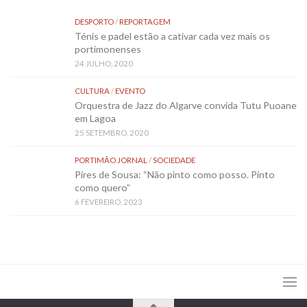
DESPORTO
/
REPORTAGEM
Ténis e padel estão a cativar cada vez mais os
portimonenses
24 JULHO, 2020
CULTURA
/
EVENTO
Orquestra de Jazz do Algarve convida Tutu Puoane
em Lagoa
25 SETEMBRO, 2020
PORTIMÃO JORNAL
/
SOCIEDADE
Pires de Sousa: “Não pinto como posso. Pinto
como quero”
6 FEVEREIRO, 2023