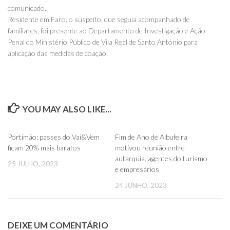
comunicado.
Residente em Faro, o suspeito, que seguia acompanhado de
familiares, foi presente ao Departamento de Investigação e Ação
Penal do Ministério Público de Vila Real de Santo António para
aplicação das medidas de coação.
YOU MAY ALSO LIKE...
0
0
Portimão: passes do Vai&Vem
Fim de Ano de Albufeira
ficam 20% mais baratos
motivou reunião entre
autarquia, agentes do turismo
25 JULHO, 2023
e empresários
24 JUNHO, 2023
DEIXE UM COMENTÁRIO