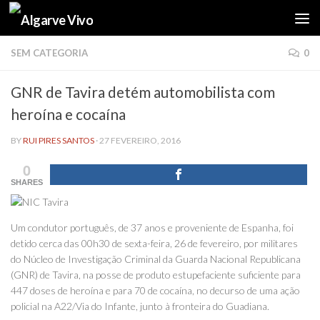
Skip to content
SEM CATEGORIA
0
GNR de Tavira detém automobilista com
heroína e cocaína
BY
RUI PIRES SANTOS
·
27 FEVEREIRO, 2016
0
SHARES
Um condutor português, de 37 anos e proveniente de Espanha, foi
detido cerca das 00h30 de sexta-feira, 26 de fevereiro, por militares
do Núcleo de Investigação Criminal da Guarda Nacional Republicana
(GNR) de Tavira, na posse de produto estupefaciente suficiente para
447 doses de heroína e para 70 de cocaína, no decurso de uma ação
policial na A22/Via do Infante, junto à fronteira do Guadiana.