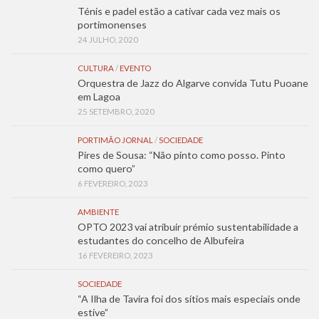
Ténis e padel estão a cativar cada vez mais os
portimonenses
24 JULHO, 2020
CULTURA
/
EVENTO
Orquestra de Jazz do Algarve convida Tutu Puoane
em Lagoa
25 SETEMBRO, 2020
PORTIMÃO JORNAL
/
SOCIEDADE
Pires de Sousa: “Não pinto como posso. Pinto
como quero”
6 FEVEREIRO, 2023
AMBIENTE
OPTO 2023 vai atribuir prémio sustentabilidade a
estudantes do concelho de Albufeira
16 FEVEREIRO, 2023
SOCIEDADE
“A Ilha de Tavira foi dos sítios mais especiais onde
estive”