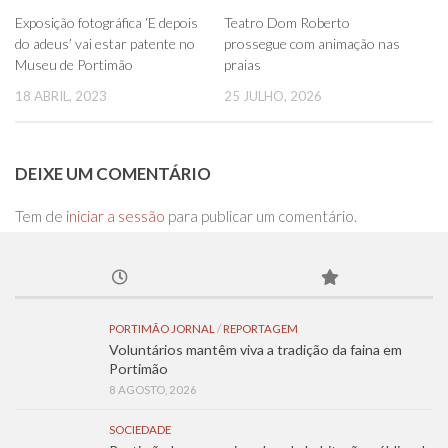
0
0
Exposição fotográfica ‘E depois
Teatro Dom Roberto
do adeus’ vai estar patente no
prossegue com animação nas
Museu de Portimão
praias
18 ABRIL, 2023
25 JULHO, 2026
DEIXE UM COMENTÁRIO
Tem de
iniciar a sessão
para publicar um comentário.
PORTIMÃO JORNAL
/
REPORTAGEM
Voluntários mantêm viva a tradição da faina em
Portimão
8 AGOSTO, 2026
SOCIEDADE