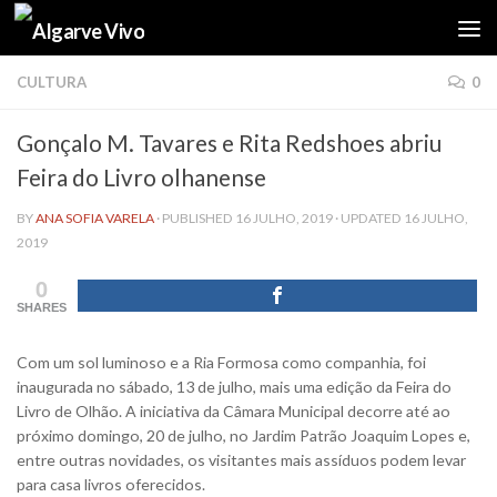
Skip to content
CULTURA
0
Gonçalo M. Tavares e Rita Redshoes abriu
Feira do Livro olhanense
BY
ANA SOFIA VARELA
· PUBLISHED
16 JULHO, 2019
· UPDATED
16 JULHO,
2019
0
SHARES
Com um sol luminoso e a Ria Formosa como companhia, foi
inaugurada no sábado, 13 de julho, mais uma edição da Feira do
Livro de Olhão. A iniciativa da Câmara Municipal decorre até ao
próximo domingo, 20 de julho, no Jardim Patrão Joaquim Lopes e,
entre outras novidades, os visitantes mais assíduos podem levar
para casa livros oferecidos.