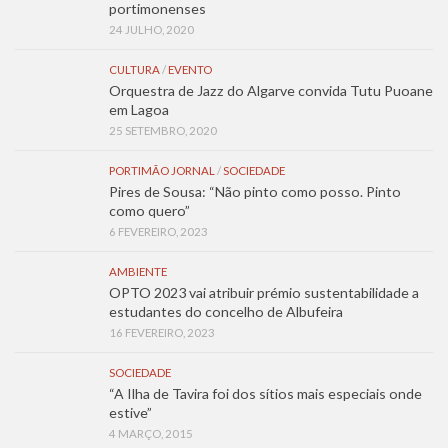
portimonenses
24 JULHO, 2020
CULTURA
/
EVENTO
Orquestra de Jazz do Algarve convida Tutu Puoane
em Lagoa
25 SETEMBRO, 2020
PORTIMÃO JORNAL
/
SOCIEDADE
Pires de Sousa: “Não pinto como posso. Pinto
como quero”
6 FEVEREIRO, 2023
AMBIENTE
OPTO 2023 vai atribuir prémio sustentabilidade a
estudantes do concelho de Albufeira
16 FEVEREIRO, 2023
SOCIEDADE
“A Ilha de Tavira foi dos sítios mais especiais onde
estive”
4 MARÇO, 2015