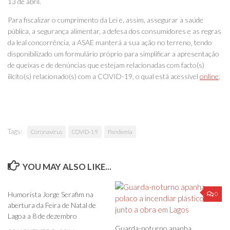
13 de abril.
Para fiscalizar o cumprimento da Lei e, assim, assegurar a saúde
pública, a segurança alimentar, a defesa dos consumidores e as regras
da leal concorrência, a ASAE manterá a sua ação no terreno, tendo
disponibilizado um formulário próprio para simplificar a apresentação
de queixas e de denúncias que estejam relacionadas com facto(s)
ilícito(s) relacionado(s) com a COVID-19, o qual está acessível
online
.
Tags:
Coronavírus
COVID-19
Pandemia
YOU MAY ALSO LIKE...
0
0
Humorista Jorge Serafim na
abertura da Feira de Natal de
Lagoa a 8 de dezembro
Guarda-noturno apanha