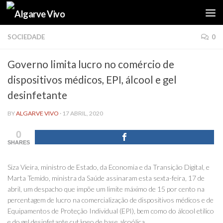
Skip to content
SOCIEDADE
0
Governo limita lucro no comércio de
dispositivos médicos, EPI, álcool e gel
desinfetante
BY
ALGARVE VIVO
·
17 ABRIL, 2020
0
SHARES
Siza Vieira, ministro de Estado, da Economia e da Transição Digital, e
Marta Temido, ministra da Saúde assinaram esta sexta-feira, 17 de
abril, um despacho que impõe um limite máximo de 15 por cento na
percentagem de lucro na comercialização de dispositivos médicos e de
Equipamentos de Proteção Individual (EPI), bem como do álcool etílico
e do gel desinfetante cutâneo de base alcoólica.