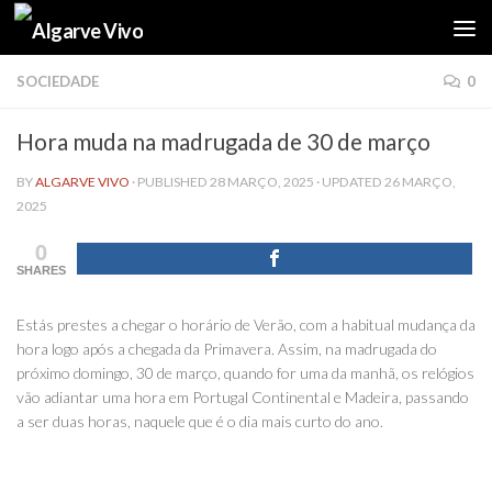
Skip to content
SOCIEDADE
0
Hora muda na madrugada de 30 de março
BY
ALGARVE VIVO
· PUBLISHED
28 MARÇO, 2025
· UPDATED
26 MARÇO,
2025
0
SHARES
Estás prestes a chegar o horário de Verão, com a habitual mudança da
hora logo após a chegada da Primavera. Assim, na madrugada do
próximo domingo, 30 de março, quando for uma da manhã, os relógios
vão adiantar uma hora em Portugal Continental e Madeira, passando
a ser duas horas, naquele que é o dia mais curto do ano.