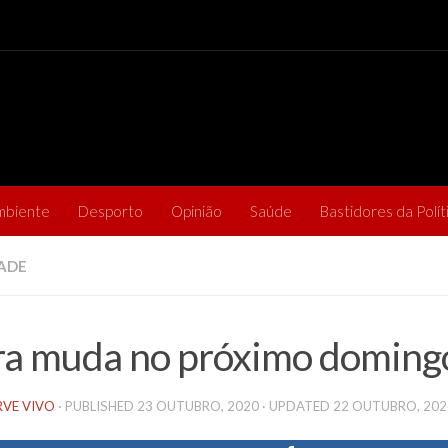
mbiente
Desporto
Opinião
Saúde
Bastidores da Polít
ADE
a muda no próximo doming
RVE VIVO
· PUBLISHED
23 OUTUBRO, 2020
· UPDATED
22 OUTUBRO, 202