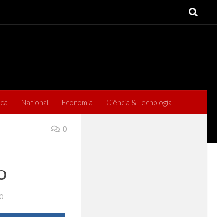
ica
Nacional
Economia
Ciência & Tecnologia
0
o
0