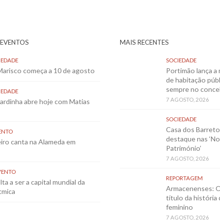
 EVENTOS
MAIS RECENTES
IEDADE
SOCIEDADE
 Marisco começa a 10 de agosto
Portimão lança a 
de habitação públ
sempre no conce
IEDADE
7 AGOSTO, 2026
Sardinha abre hoje com Matias
SOCIEDADE
Casa dos Barret
ENTO
destaque nas ‘No
eiro canta na Alameda em
Património’
7 AGOSTO, 2026
VENTO
REPORTAGEM
ta a ser a capital mundial da
Armacenenses: O
tmica
título da história
feminino
7 AGOSTO, 2026