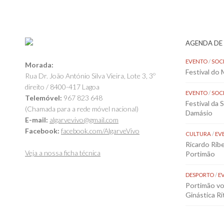
AGENDA DE
EVENTO
/
SOC
Morada:
Festival do
Rua Dr. João António Silva Vieira, Lote 3, 3º
direito / 8400-417 Lagoa
EVENTO
/
SOC
Telemóvel:
967 823 648
Festival da 
(Chamada para a rede móvel nacional)
Damásio
E-mail:
algarvevivo@gmail.com
Facebook:
facebook.com/AlgarveVivo
CULTURA
/
EV
Ricardo Rib
Veja a nossa ficha técnica
Portimão
DESPORTO
/
E
Portimão vol
Ginástica Rí