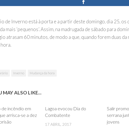
o de Inverno está à porta e a partir deste domingo, dia 25, os
inda mais ‘pequenos’. Assim, na madrugada de sábado para domi
gio atrasam 60 minutos, de modo a que, quando forem duas da 
 hora.
rário
Inverno
Mudança da hora
 MAY ALSO LIKE...
0
0
 de incêndio em
Lagoa evocou Dia do
Salir prom
e arrisca-se a dez
Combatente
serrana jun
prisão
jovens
17 ABRIL, 2017