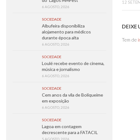
do ‘Lagos MMFest’
12 SETE
6 AGOSTO, 2026
SOCIEDADE
DEIXE
Albufeira disponibiliza
alojamento para médicos
durante época alta
Tem de
i
6 AGOSTO, 2026
SOCIEDADE
Loulé recebe evento de cinema,
música e jornalismo
6 AGOSTO, 2026
SOCIEDADE
Cem anos da vila de Boliqueime
em exposição
6 AGOSTO, 2026
SOCIEDADE
Lagoa em contagem
decrescente para a FATACIL
5 AGOSTO, 2026