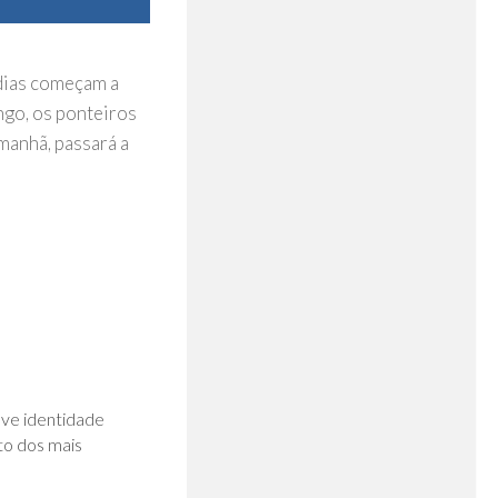
 dias começam a
ngo, os ponteiros
manhã, passará a
0
ove identidade
to dos mais