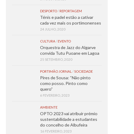
DESPORTO
/
REPORTAGEM
Ténis e padel estão a cativar
cada vez mais os portimonenses
24 JULHO, 2020
CULTURA
/
EVENTO
Orquestra de Jazz do Algarve
convida Tutu Puoane em Lagoa
25 SETEMBRO, 2020
PORTIMÃO JORNAL
/
SOCIEDADE
Pires de Sousa: “Não pinto
como posso. Pinto como
quero”
6 FEVEREIRO, 2023
AMBIENTE
OPTO 2023 vai atribuir prémio
sustentabilidade a estudantes
do concelho de Albufeira
16 FEVEREIRO, 2023