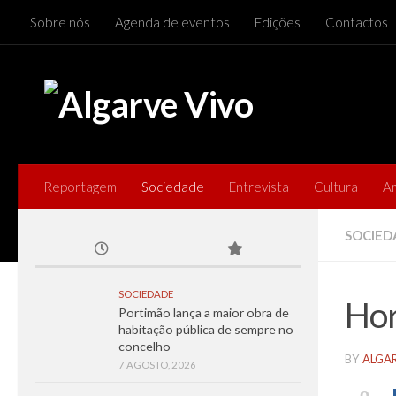
Sobre nós
Agenda de eventos
Edições
Contactos
Skip to content
Reportagem
Sociedade
Entrevista
Cultura
A
SOCIED
SOCIEDADE
Hor
Portimão lança a maior obra de
habitação pública de sempre no
concelho
BY
ALGA
7 AGOSTO, 2026
0