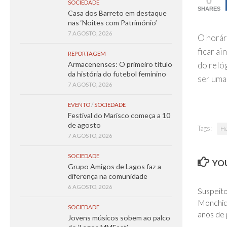
SOCIEDADE
SHARES
Casa dos Barreto em destaque
nas ‘Noites com Património’
7 AGOSTO, 2026
O horári
ficar a
REPORTAGEM
Armacenenses: O primeiro título
do reló
da história do futebol feminino
ser uma
7 AGOSTO, 2026
EVENTO
/
SOCIEDADE
Festival do Marisco começa a 10
de agosto
Tags:
Ho
7 AGOSTO, 2026
SOCIEDADE
YOU
Grupo Amigos de Lagos faz a
diferença na comunidade
6 AGOSTO, 2026
Suspeito
Monchiqu
SOCIEDADE
anos de 
Jovens músicos sobem ao palco