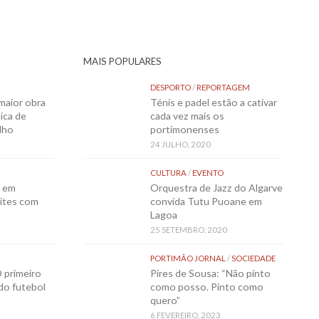
MAIS POPULARES
DESPORTO
/
REPORTAGEM
maior obra
Ténis e padel estão a cativar
ica de
cada vez mais os
lho
portimonenses
24 JULHO, 2020
CULTURA
/
EVENTO
o em
Orquestra de Jazz do Algarve
ites com
convida Tutu Puoane em
Lagoa
25 SETEMBRO, 2020
PORTIMÃO JORNAL
/
SOCIEDADE
 primeiro
Pires de Sousa: “Não pinto
 do futebol
como posso. Pinto como
quero”
6 FEVEREIRO, 2023