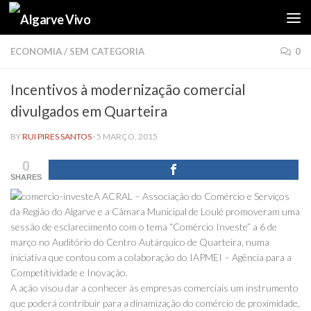
Skip to content
ECONOMIA
/
SEM CATEGORIA
0
Incentivos à modernização comercial
divulgados em Quarteira
BY
RUI PIRES SANTOS
·
5 MARÇO, 2015
0
SHARES
A ACRAL – Associação do Comércio e Serviços
da Região do Algarve e a Câmara Municipal de Loulé promoveram uma
sessão de esclarecimento com o tema “Comércio Investe” a 6 de
março no Auditório do Centro Autárquico de Quarteira, numa
iniciativa que contou com a colaboração do IAPMEI – Agência para a
Competitividade e Inovação.
A ação visou dar a conhecer às empresas comerciais um instrumento
que poderá contribuir para a dinamização do comércio de proximidade,