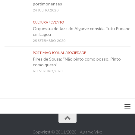
portimonenses
24 JULHO, 2020
CULTURA
/
EVENTO
Orquestra de Jazz do Algarve convida Tutu Puoane
em Lagoa
25 SETEMBRO, 2020
PORTIMÃO JORNAL
/
SOCIEDADE
Pires de Sousa: “Não pinto como posso. Pinto
como quero”
6 FEVEREIRO, 2023
Copyright © 2011/2020 - Algarve Vivo