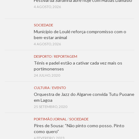
Festival da Sardinha abre hoje com Matias Damásio
4 AGOSTO, 2026
SOCIEDADE
Município de Loulé reforça compromisso com o
bem-estar animal
4 AGOSTO, 2026
DESPORTO
/
REPORTAGEM
Ténis e padel estão a cativar cada vez mais os
portimonenses
24 JULHO, 2020
CULTURA
/
EVENTO
Orquestra de Jazz do Algarve convida Tutu Puoane
em Lagoa
25 SETEMBRO, 2020
PORTIMÃO JORNAL
/
SOCIEDADE
Pires de Sousa: “Não pinto como posso. Pinto
como quero”
6 FEVEREIRO, 2023