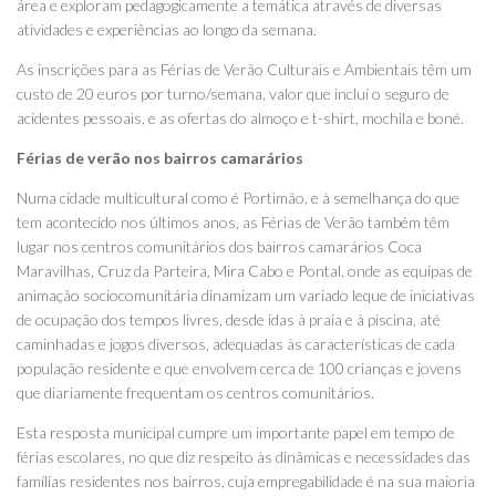
área e exploram pedagogicamente a temática através de diversas
atividades e experiências ao longo da semana.
As inscrições para as Férias de Verão Culturais e Ambientais têm um
custo de 20 euros por turno/semana, valor que incluí o seguro de
acidentes pessoais, e as ofertas do almoço e t-shirt, mochila e boné.
Férias de verão nos bairros camarários
Numa cidade multicultural como é Portimão, e à semelhança do que
tem acontecido nos últimos anos, as Férias de Verão também têm
lugar nos centros comunitários dos bairros camarários Coca
Maravilhas, Cruz da Parteira, Mira Cabo e Pontal, onde as equipas de
animação sociocomunitária dinamizam um variado leque de iniciativas
de ocupação dos tempos livres, desde idas à praia e à piscina, até
caminhadas e jogos diversos, adequadas às características de cada
população residente e que envolvem cerca de 100 crianças e jovens
que diariamente frequentam os centros comunitários.
Esta resposta municipal cumpre um importante papel em tempo de
férias escolares, no que diz respeito às dinâmicas e necessidades das
famílias residentes nos bairros, cuja empregabilidade é na sua maioria