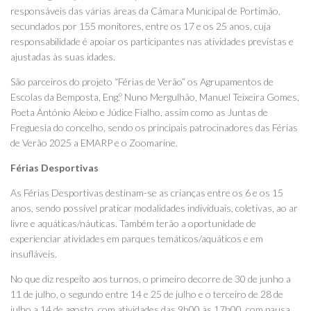
responsáveis das várias áreas da Câmara Municipal de Portimão,
secundados por 155 monitores, entre os 17 e os 25 anos, cuja
responsabilidade é apoiar os participantes nas atividades previstas e
ajustadas às suas idades.
São parceiros do projeto “Férias de Verão” os Agrupamentos de
Escolas da Bemposta, Eng.º Nuno Mergulhão, Manuel Teixeira Gomes,
Poeta António Aleixo e Júdice Fialho, assim como as Juntas de
Freguesia do concelho, sendo os principais patrocinadores das Férias
de Verão 2025 a EMARP e o Zoomarine.
Férias Desportivas
As Férias Desportivas destinam-se as crianças entre os 6 e os 15
anos, sendo possível praticar modalidades individuais, coletivas, ao ar
livre e aquáticas/náuticas. Também terão a oportunidade de
experienciar atividades em parques temáticos/aquáticos e em
insufláveis.
No que diz respeito aos turnos, o primeiro decorre de 30 de junho a
11 de julho, o segundo entre 14 e 25 de julho e o terceiro de 28 de
julho a 14 de agosto, com atividades das 9h00 às 17h00, com pausa