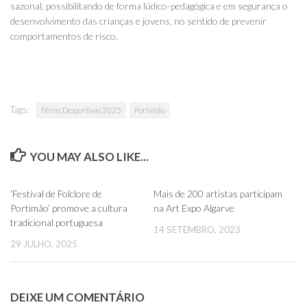
sazonal, possibilitando de forma lúdico-pedagógica e em segurança o
desenvolvimento das crianças e jovens, no sentido de prevenir
comportamentos de risco.
Tags:
Férias Desportivas 2025
Portimão
YOU MAY ALSO LIKE...
0
0
‘Festival de Folclore de
Mais de 200 artistas participam
Portimão’ promove a cultura
na Art Expo Algarve
tradicional portuguesa
14 SETEMBRO, 2023
29 JULHO, 2025
DEIXE UM COMENTÁRIO