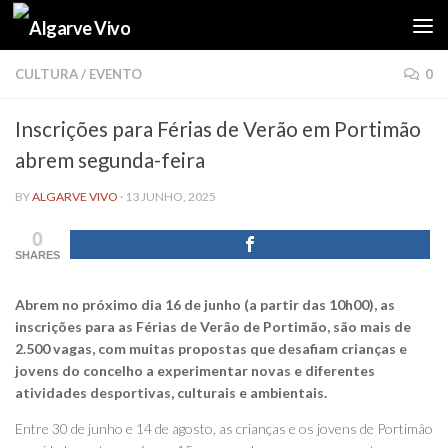
Skip to content
CULTURA
/
EVENTO
0
Inscrições para Férias de Verão em Portimão
abrem segunda-feira
BY
ALGARVE VIVO
·
13 JUNHO, 2025
0
SHARES
Abrem no próximo dia 16 de junho (a partir das 10h00), as
inscrições para as Férias de Verão de Portimão, são mais de
2.500 vagas, com muitas propostas que desafiam crianças e
jovens do concelho a experimentar novas e diferentes
atividades desportivas, culturais e ambientais.
Entre 30 de junho e 14 de agosto, as crianças e os jovens de Portimão