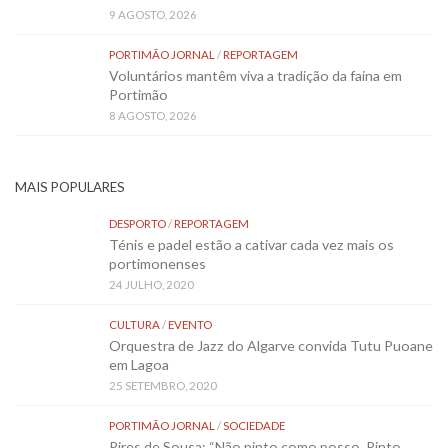
9 AGOSTO, 2026
PORTIMÃO JORNAL
/
REPORTAGEM
Voluntários mantêm viva a tradição da faina em
Portimão
8 AGOSTO, 2026
MAIS POPULARES
DESPORTO
/
REPORTAGEM
Ténis e padel estão a cativar cada vez mais os
portimonenses
24 JULHO, 2020
CULTURA
/
EVENTO
Orquestra de Jazz do Algarve convida Tutu Puoane
em Lagoa
25 SETEMBRO, 2020
PORTIMÃO JORNAL
/
SOCIEDADE
Pires de Sousa: “Não pinto como posso. Pinto