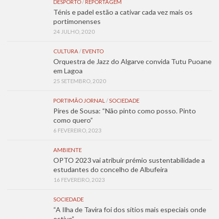
DESPORTO
/
REPORTAGEM
Ténis e padel estão a cativar cada vez mais os
portimonenses
24 JULHO, 2020
CULTURA
/
EVENTO
Orquestra de Jazz do Algarve convida Tutu Puoane
em Lagoa
25 SETEMBRO, 2020
PORTIMÃO JORNAL
/
SOCIEDADE
Pires de Sousa: “Não pinto como posso. Pinto
como quero”
6 FEVEREIRO, 2023
AMBIENTE
OPTO 2023 vai atribuir prémio sustentabilidade a
estudantes do concelho de Albufeira
16 FEVEREIRO, 2023
SOCIEDADE
“A Ilha de Tavira foi dos sítios mais especiais onde
estive”