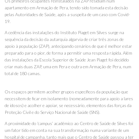
Os primeiros ocupantes reinstalados na ZAP residiam num
apartamento em Armação de Pera, tendo sido tomada esta decisão
pelas Autoridades de Saúde, após a suspeita de um caso com Covid-
19.
A cedência das instalações do Instituto Piaget em Silves surge na
sequência da decisão da autarquia algarvia de criar três zonas de
apoio à população (ZAP), antecipando cenários de que é melhor estar
preparado para o pior, de forma a permitir uma resposta rápida. Além
das instalações da Escola Superior de Saúde Jean Piaget foi decidido
criar mais duas ZAP, uma em Pera e outra em Armação de Pera, num
total de 180 camas.
Os espaços permitem acolher grupos específicos da população que
necessitem de ficar em isolamento (nomeadamente para apoio a lares
de idosos) e acolher e apoiar, se necessário, elementos das forças da
Proteção Civil e do Serviço Nacional de Saúde (SNS).
A proximidade do ‘campus’ académico ao Centro de Saúde de Silves foi
um fator tido em conta na sua transformação numa variante de um
hospital de campanha, tanto mais que o Centro de Saúde passou a ter