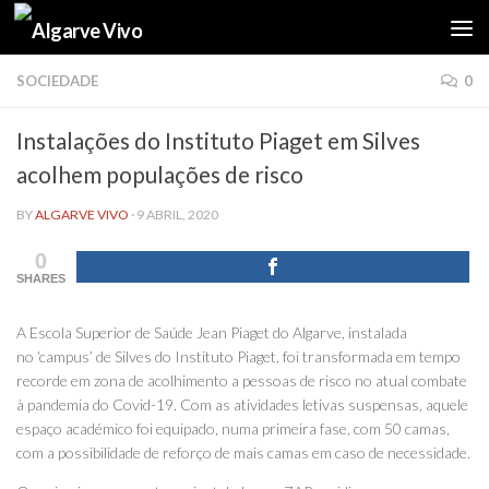
Skip to content
SOCIEDADE
0
Instalações do Instituto Piaget em Silves
acolhem populações de risco
BY
ALGARVE VIVO
·
9 ABRIL, 2020
0
SHARES
A Escola Superior de Saúde Jean Piaget do Algarve, instalada
no ‘campus’
de Silves do Instituto Piaget, foi transformada em tempo
recorde em zona de acolhimento a pessoas de risco no atual combate
à pandemia do Covid-19. Com as atividades letivas suspensas, aquele
espaço académico foi equipado, numa primeira fase, com 50 camas,
com a possibilidade de reforço de mais camas em caso de necessidade.