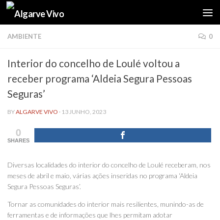
Skip to content
AMBIENTE
0
Interior do concelho de Loulé voltou a
receber programa ‘Aldeia Segura Pessoas
Seguras’
BY
ALGARVE VIVO
·
13 JUNHO, 2023
0
SHARES
Diversas localidades do interior do concelho de Loulé receberam, nos
meses de abril e maio, várias ações inseridas no programa ‘Aldeia
Segura Pessoas Seguras’.
Tornar as comunidades do interior mais resilientes, munindo-as de
ferramentas e de informações que lhes permitam adotar