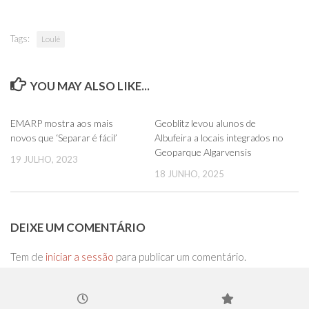
Tags:
Loulé
YOU MAY ALSO LIKE...
0
0
EMARP mostra aos mais
Geoblitz levou alunos de
novos que ‘Separar é fácil’
Albufeira a locais integrados no
Geoparque Algarvensis
19 JULHO, 2023
18 JUNHO, 2025
DEIXE UM COMENTÁRIO
Tem de
iniciar a sessão
para publicar um comentário.