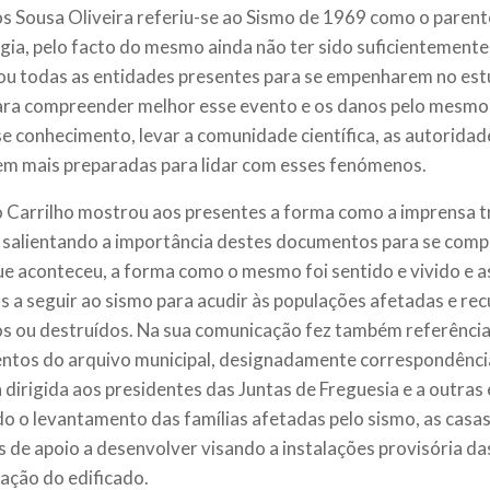
os Sousa Oliveira referiu-se ao Sismo de 1969 como o parent
gia, pelo facto do mesmo ainda não ter sido suficientemente 
u todas as entidades presentes para se empenharem no est
ara compreender melhor esse evento e os danos pelo mesmo
e conhecimento, levar a comunidade científica, as autoridad
em mais preparadas para lidar com esses fenómenos.
 Carrilho mostrou aos presentes a forma como a imprensa t
 salientando a importância destes documentos para se comp
que aconteceu, a forma como o mesmo foi sentido e vivido e 
 a seguir ao sismo para acudir às populações afetadas e recu
s ou destruídos. Na sua comunicação fez também referência
tos do arquivo municipal, designadamente correspondênci
dirigida aos presidentes das Juntas de Freguesia e a outras
o o levantamento das famílias afetadas pelo sismo, as casas
 de apoio a desenvolver visando a instalações provisória das
ação do edificado.