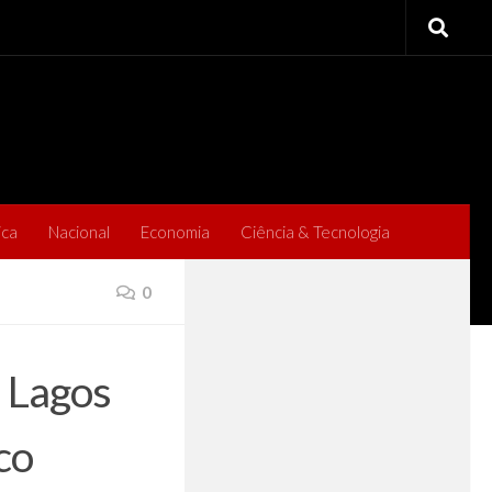
ica
Nacional
Economia
Ciência & Tecnologia
0
 Lagos
co