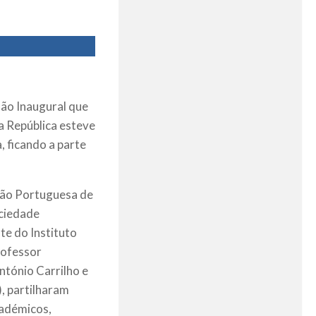
são Inaugural que
a República esteve
 ficando a parte
ção Portuguesa de
ciedade
te do Instituto
rofessor
António Carrilho e
, partilharam
cadémicos,