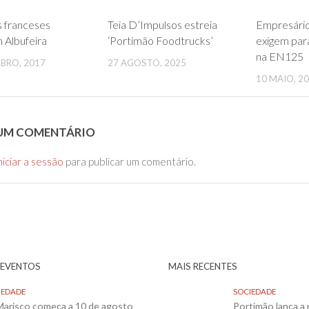
0
0
s franceses
Teia D’Impulsos estreia
Empresário
m Albufeira
‘Portimão Foodtrucks’
exigem par
na EN125
BRO, 2017
27 AGOSTO, 2025
10 MAIO, 2
 UM COMENTÁRIO
niciar a sessão
para publicar um comentário.
 EVENTOS
MAIS RECENTES
IEDADE
SOCIEDADE
 Marisco começa a 10 de agosto
Portimão lança a 