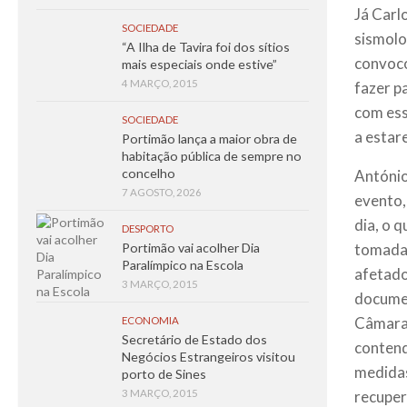
Já Carl
SOCIEDADE
sismolo
“A Ilha de Tavira foi dos sítios
convoco
mais especiais onde estive”
4 MARÇO, 2015
fazer p
com ess
SOCIEDADE
a estar
Portimão lança a maior obra de
habitação pública de sempre no
concelho
António
7 AGOSTO, 2026
evento,
dia, o 
DESPORTO
Portimão vai acolher Dia
tomadas
Paralímpico na Escola
afetado
3 MARÇO, 2015
documen
Câmara 
ECONOMIA
Secretário de Estado dos
contend
Negócios Estrangeiros visitou
medidas
porto de Sines
3 MARÇO, 2015
recuper