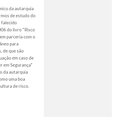
cnico da autarquia
ermos de estudo do
 falecido
06 do livro “Risco
 em parceria com o
âneo para
, de que são
acuação em caso de
cer em Segurança”
ão da autarquia
 como uma boa
ltura de risco.