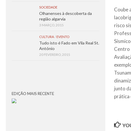
SOCIEDADE
Coube a
Olhanenses à descoberta da
lacobri
região algarvia
risco s
3 MARÇO, 2015
Profess
CULTURA
/
EVENTO
Sísmico
Tudo isto é Fado em Vila Real St.
António
Centro 
20 FEVEREIRO, 2015
Avaliaç
exemplo
Tsunami
dinamiz
junto d
EDIÇÃO MAIS RECENTE
prática
YOU