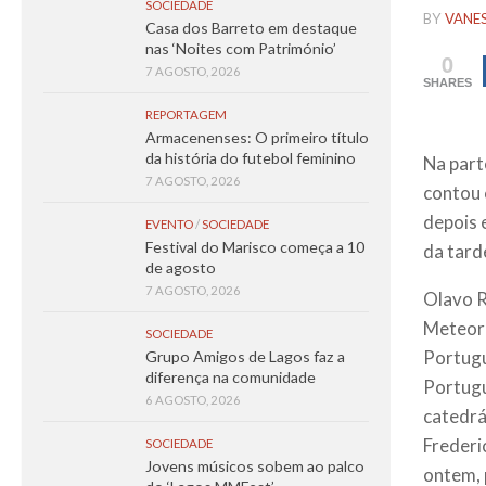
SOCIEDADE
BY
VANE
Casa dos Barreto em destaque
nas ‘Noites com Património’
0
7 AGOSTO, 2026
SHARES
REPORTAGEM
Armacenenses: O primeiro título
da história do futebol feminino
Na part
7 AGOSTO, 2026
contou 
depois 
EVENTO
/
SOCIEDADE
Festival do Marisco começa a 10
da tard
de agosto
7 AGOSTO, 2026
Olavo R
Meteoro
SOCIEDADE
Portugu
Grupo Amigos de Lagos faz a
diferença na comunidade
Portugu
6 AGOSTO, 2026
catedrá
Frederi
SOCIEDADE
Jovens músicos sobem ao palco
ontem, 