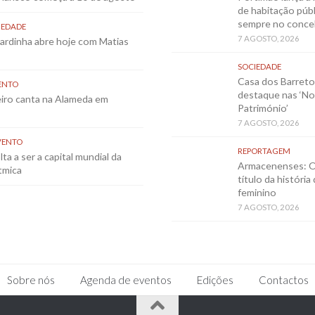
de habitação públ
sempre no conce
IEDADE
7 AGOSTO, 2026
Sardinha abre hoje com Matias
SOCIEDADE
Casa dos Barret
ENTO
destaque nas ‘No
eiro canta na Alameda em
Património’
7 AGOSTO, 2026
VENTO
REPORTAGEM
ta a ser a capital mundial da
Armacenenses: O
tmica
título da história
feminino
7 AGOSTO, 2026
Sobre nós
Agenda de eventos
Edições
Contactos