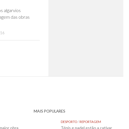
0
s algarvios
agem das obras
016
MAIS POPULARES
DESPORTO
/
REPORTAGEM
maior obra
Ténis e padel estão a cativar