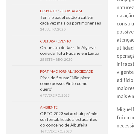
naturez
DESPORTO
/
REPORTAGEM
da ação
Ténis e padel estão a cativar
constru
cada vez mais os portimonenses
24 JULHO, 2020
possíve
atenção
CULTURA
/
EVENTO
utilidad
Orquestra de Jazz do Algarve
convida Tutu Puoane em Lagoa
operaçã
25 SETEMBRO, 2020
infraes
vigente
PORTIMÃO JORNAL
/
SOCIEDADE
Pires de Sousa: “Não pinto
edifício
como posso. Pinto como
maiores
quero”
mais e 
6 FEVEREIRO, 2023
AMBIENTE
Miguel 
OPTO 2023 vai atribuir prémio
foi um 
sustentabilidade a estudantes
necessi
do concelho de Albufeira
16 FEVEREIRO, 2023