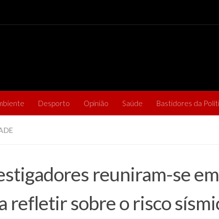
mbiente
Desporto
Opinião
Saúde
Bastidores da Polít
ADE
estigadores reuniram-se em
a refletir sobre o risco sísmi