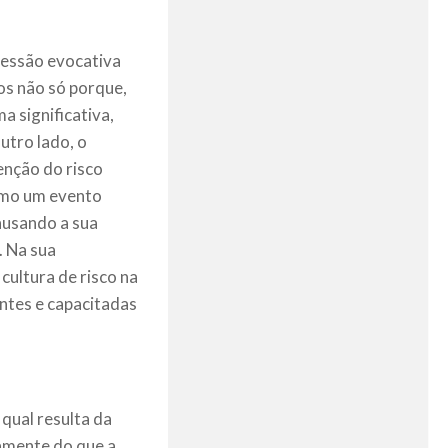
sessão evocativa
os não só porque,
a significativa,
utro lado, o
enção do risco
omo um evento
ausando a sua
. Na sua
cultura de risco na
ntes e capacitadas
 qual resulta da
vamente do que a