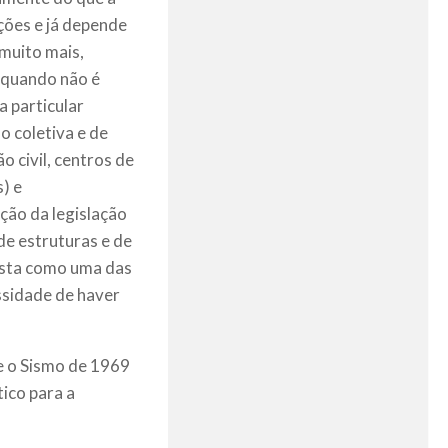
ações e já depende
 muito mais,
, quando não é
a particular
o coletiva e de
o civil, centros de
) e
ção da legislação
e estruturas e de
alista como uma das
ssidade de haver
e o Sismo de 1969
ico para a