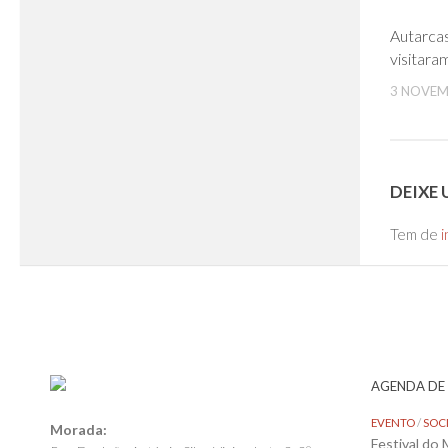
Autarca
visitara
3 NOVEM
DEIXE
Tem de
i
AGENDA DE
EVENTO
/
SOC
Morada:
Festival do