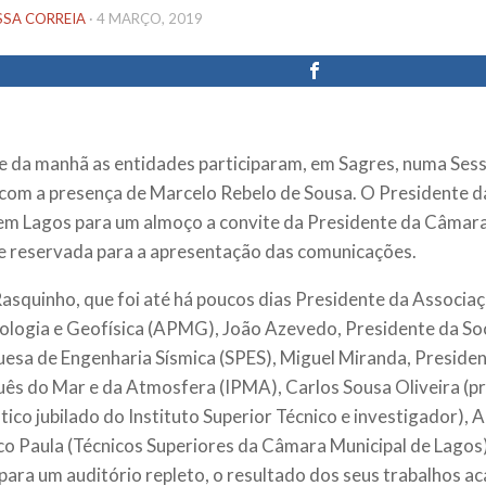
SSA CORREIA
·
4 MARÇO, 2019
e da manhã as entidades participaram, em Sagres, numa Ses
com a presença de Marcelo Rebelo de Sousa. O Presidente d
em Lagos para um almoço a convite da Presidente da Câmara,
e reservada para a apresentação das comunicações.
asquinho, que foi até há poucos dias Presidente da Associa
logia e Geofísica (APMG), João Azevedo, Presidente da So
esa de Engenharia Sísmica (SPES), Miguel Miranda, Presiden
ês do Mar e da Atmosfera (IPMA), Carlos Sousa Oliveira (p
tico jubilado do Instituto Superior Técnico e investigador), 
co Paula (Técnicos Superiores da Câmara Municipal de Lagos)
para um auditório repleto, o resultado dos seus trabalhos a