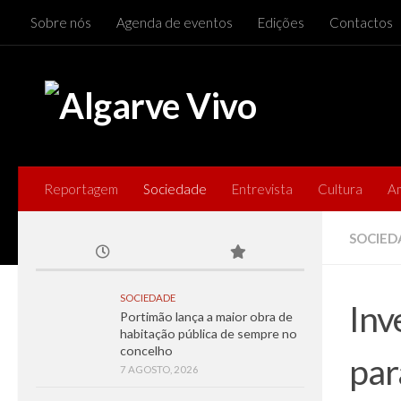
Sobre nós
Agenda de eventos
Edições
Contactos
Skip to content
Reportagem
Sociedade
Entrevista
Cultura
A
SOCIED
SOCIEDADE
Inv
Portimão lança a maior obra de
habitação pública de sempre no
concelho
par
7 AGOSTO, 2026