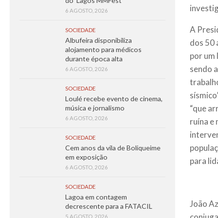
do ‘Lagos MMFest’
investi
6 AGOSTO, 2026
A Presi
SOCIEDADE
Albufeira disponibiliza
dos 50 
alojamento para médicos
por um 
durante época alta
sendo a
6 AGOSTO, 2026
trabalh
SOCIEDADE
sísmico
Loulé recebe evento de cinema,
“que ar
música e jornalismo
6 AGOSTO, 2026
ruína e
interve
SOCIEDADE
populaç
Cem anos da vila de Boliqueime
em exposição
para li
6 AGOSTO, 2026
SOCIEDADE
Lagoa em contagem
João Az
decrescente para a FATACIL
conjuga
5 AGOSTO, 2026