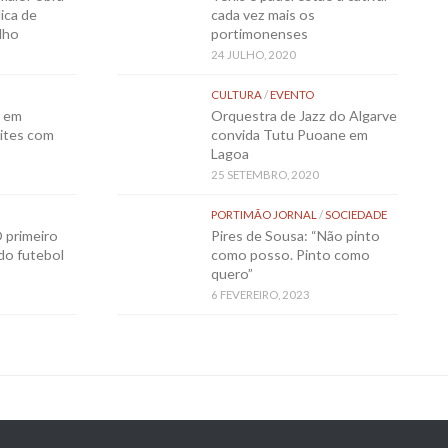
ica de
cada vez mais os
lho
portimonenses
24 JULHO, 2020
CULTURA
/
EVENTO
o em
Orquestra de Jazz do Algarve
ites com
convida Tutu Puoane em
Lagoa
25 SETEMBRO, 2020
PORTIMÃO JORNAL
/
SOCIEDADE
 primeiro
Pires de Sousa: “Não pinto
 do futebol
como posso. Pinto como
quero”
6 FEVEREIRO, 2023