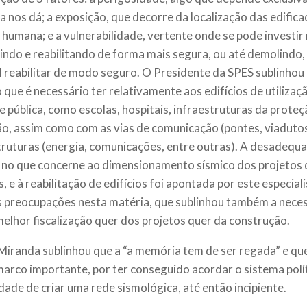
a nos dá; a exposição, que decorre da localização das edific
 humana; e a vulnerabilidade, vertente onde se pode investir
indo e reabilitando de forma mais segura, ou até demolindo
l reabilitar de modo seguro. O Presidente da SPES sublinhou 
 que é necessário ter relativamente aos edifícios de utilizaçã
e pública, como escolas, hospitais, infraestruturas da proteçã
o, assim como com as vias de comunicação (pontes, viadutos
truturas (energia, comunicações, entre outras). A desadequa
 no que concerne ao dimensionamento sísmico dos projetos d
s, e à reabilitação de edifícios foi apontada por este especi
 preocupações nesta matéria, que sublinhou também a nece
melhor fiscalização quer dos projetos quer da construção.
Miranda sublinhou que a “a memória tem de ser regada” e qu
marco importante, por ter conseguido acordar o sistema polít
dade de criar uma rede sismológica, até então incipiente.