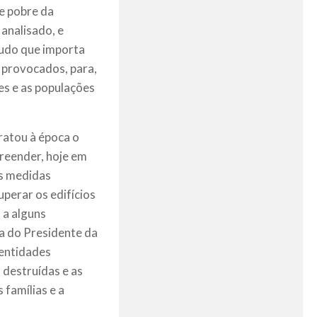
e pobre da
analisado, e
udo que importa
 provocados, para,
es e as populações
ratou à época o
reender, hoje em
as medidas
perar os edifícios
 a alguns
a do Presidente da
 entidades
 destruídas e as
 famílias e a