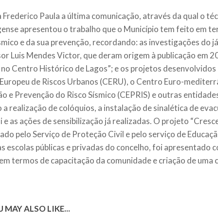
 Frederico Paula a última comunicação, através da qual o té
gense apresentou o trabalho que o Município tem feito em t
ísmico e da sua prevenção, recordando: as investigações do já
or Luis Mendes Victor, que deram origem à publicação em 20
 no Centro Histórico de Lagos”; e os projetos desenvolvidos
Europeu de Riscos Urbanos (CERU), o Centro Euro-mediterr
ão e Prevenção do Risco Sísmico (CEPRIS) e outras entidades
 a realização de colóquios, a instalação de sinalética de ev
 e as ações de sensibilização já realizadas. O projeto “Cres
ado pelo Serviço de Proteção Civil e pelo serviço de Educaç
as escolas públicas e privadas do concelho, foi apresentado
 em termos de capacitação da comunidade e criação de uma cu
 MAY ALSO LIKE...