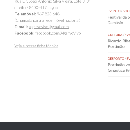
Rua Dr. João António Silva Vieira, Lote 3, 3º
direito / 8400-417 Lagoa
EVENTO
/
SOC
Telemóvel:
967 823 648
Festival da 
(Chamada para a rede móvel nacional)
Damásio
E-mail:
algarvevivo@gmail.com
Facebook:
facebook.com/AlgarveVivo
CULTURA
/
EV
Ricardo Rib
Veja a nossa ficha técnica
Portimão
DESPORTO
/
E
Portimão vol
Ginástica Rí