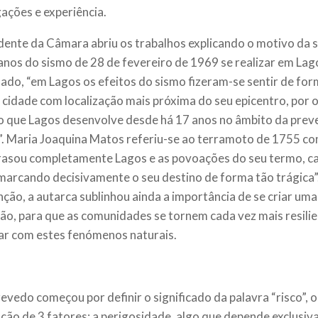
gações e experiência.
dente da Câmara abriu os trabalhos explicando o motivo da 
anos do sismo de 28 de fevereiro de 1969 se realizar em Lag
lado, “em Lagos os efeitos do sismo fizeram-se sentir de form
 cidade com localização mais próxima do seu epicentro, por o
o que Lagos desenvolve desde há 17 anos no âmbito da prev
”. Maria Joaquina Matos referiu-se ao terramoto de 1755 c
rasou completamente Lagos e as povoações do seu termo, c
 marcando decisivamente o seu destino de forma tão trágica”
nção, a autarca sublinhou ainda a importância de se criar uma 
ão, para que as comunidades se tornem cada vez mais resilie
dar com estes fenómenos naturais.
evedo começou por definir o significado da palavra “risco”, o
ção de 3 fatores: a perigosidade, algo que depende exclusi