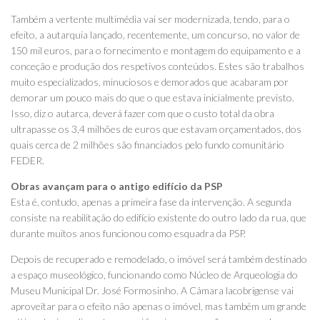
Também a vertente multimédia vai ser modernizada, tendo, para o
efeito, a autarquia lançado, recentemente, um concurso, no valor de
150 mil euros, para o fornecimento e montagem do equipamento e a
conceção e produção dos respetivos conteúdos. Estes são trabalhos
muito especializados, minuciosos e demorados que acabaram por
demorar um pouco mais do que o que estava inicialmente previsto.
Isso, diz o autarca, deverá fazer com que o custo total da obra
ultrapasse os 3,4 milhões de euros que estavam orçamentados, dos
quais cerca de 2 milhões são financiados pelo fundo comunitário
FEDER.
Obras avançam para o antigo edifício da PSP
Esta é, contudo, apenas a primeira fase da intervenção. A segunda
consiste na reabilitação do edifício existente do outro lado da rua, que
durante muitos anos funcionou como esquadra da PSP.
Depois de recuperado e remodelado, o imóvel será também destinado
a espaço museológico, funcionando como Núcleo de Arqueologia do
Museu Municipal Dr. José Formosinho. A Câmara lacobrigense vai
aproveitar para o efeito não apenas o imóvel, mas também um grande