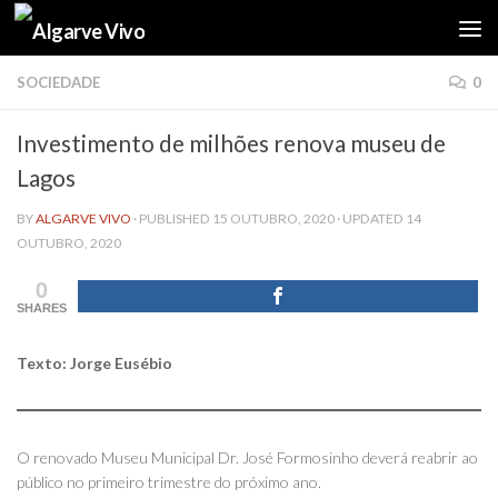
Skip to content
SOCIEDADE
0
Investimento de milhões renova museu de
Lagos
BY
ALGARVE VIVO
· PUBLISHED
15 OUTUBRO, 2020
· UPDATED
14
OUTUBRO, 2020
0
SHARES
Texto: Jorge Eusébio
O renovado Museu Municipal Dr. José Formosinho deverá reabrir ao
público no primeiro trimestre do próximo ano.