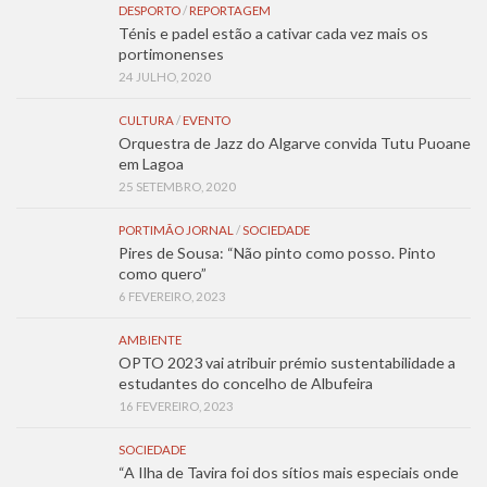
DESPORTO
/
REPORTAGEM
Ténis e padel estão a cativar cada vez mais os
portimonenses
24 JULHO, 2020
CULTURA
/
EVENTO
Orquestra de Jazz do Algarve convida Tutu Puoane
em Lagoa
25 SETEMBRO, 2020
PORTIMÃO JORNAL
/
SOCIEDADE
Pires de Sousa: “Não pinto como posso. Pinto
como quero”
6 FEVEREIRO, 2023
AMBIENTE
OPTO 2023 vai atribuir prémio sustentabilidade a
estudantes do concelho de Albufeira
16 FEVEREIRO, 2023
SOCIEDADE
“A Ilha de Tavira foi dos sítios mais especiais onde