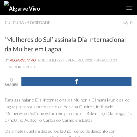
Skip to content
CULTURA
/
SOCIEDADE
0
‘Mulheres do Sul’ assinala Dia Internacional
da Mulher em Lagoa
BY
ALGARVE VIVO
· PUBLISHED
22 FEVEREIRO, 2020
· UPDATED
21
FEVEREIRO, 2020
0
SHARES
Para assinalar o Dia Internacional da Mulher, a Câmara Municipal de
Lagoa preparou um concerto de Adriana Queiroz, intitulado
‘Mulheres do Sul’, que estará em palco no dia 8 de março (domingo), às
17h00, no Auditório Carlos do Carmo em Lagoa.
Os bilhetes custam dez euros (20 por cento de desconto com