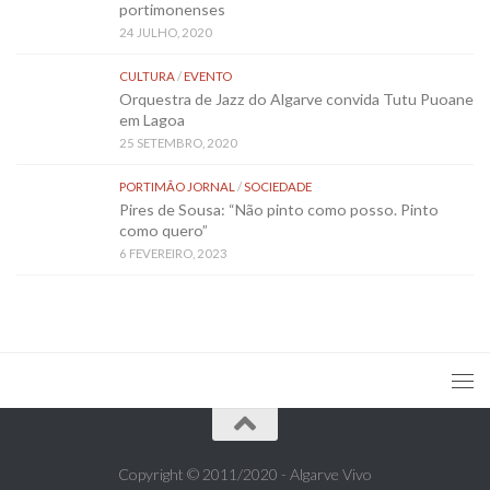
portimonenses
24 JULHO, 2020
CULTURA
/
EVENTO
Orquestra de Jazz do Algarve convida Tutu Puoane
em Lagoa
25 SETEMBRO, 2020
PORTIMÃO JORNAL
/
SOCIEDADE
Pires de Sousa: “Não pinto como posso. Pinto
como quero”
6 FEVEREIRO, 2023
Copyright © 2011/2020 - Algarve Vivo