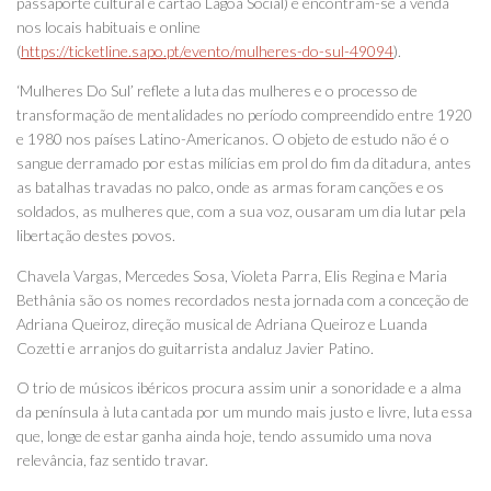
passaporte cultural e cartão Lagoa Social) e encontram-se à venda
nos locais habituais e online
(
https://ticketline.sapo.pt/evento/mulheres-do-sul-49094
).
‘Mulheres Do Sul’ reflete a luta das mulheres e o processo de
transformação de mentalidades no período compreendido entre 1920
e 1980 nos países Latino-Americanos. O objeto de estudo não é o
sangue derramado por estas milícias em prol do fim da ditadura, antes
as batalhas travadas no palco, onde as armas foram canções e os
soldados, as mulheres que, com a sua voz, ousaram um dia lutar pela
libertação destes povos.
Chavela Vargas, Mercedes Sosa, Violeta Parra, Elis Regina e Maria
Bethânia são os nomes recordados nesta jornada com a conceção de
Adriana Queiroz, direção musical de Adriana Queiroz e Luanda
Cozetti e arranjos do guitarrista andaluz Javier Patino.
O trio de músicos ibéricos procura assim unir a sonoridade e a alma
da península à luta cantada por um mundo mais justo e livre, luta essa
que, longe de estar ganha ainda hoje, tendo assumido uma nova
relevância, faz sentido travar.