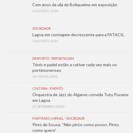
Cem anos da vila de Boliqueime em exposição
6 AGOSTO, 2026
SOCIEDADE
Lagoa em contagem decrescente para a FATACIL
5 AGOSTO, 2026
DESPORTO
/
REPORTAGEM
Ténis e padel estão a cativar cada vez mais os
portimonenses
24 JULHO, 2020
CULTURA
/
EVENTO
Orquestra de Jazz do Algarve convida Tutu Puoane
em Lagoa
25 SETEMBRO, 2020
PORTIMÃO JORNAL
/
SOCIEDADE
Pires de Sousa: “Não pinto como posso. Pinto
como quero”