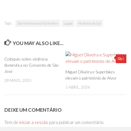
Tags:
Dia Internacional da Mulher
Lagoa
Mulheres do Sul
YOU MAY ALSO LIKE...
0
0
Colóquio sobre violência
doméstica no Convento de São
José
Miguel Oliveira e Superbikes
elevam o património de Alvor
28 MAIO, 2025
5 ABRIL, 2026
DEIXE UM COMENTÁRIO
Tem de
iniciar a sessão
para publicar um comentário.