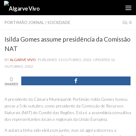
Skip to content
PORTIMÃO JORNAL
/
SOCIEDADE
0
Isilda Gomes assume presidência da Comissão
NAT
BY
ALGARVE VIVO
· PUBLISHED
13 OUTUBRO, 2022
· UPDATED
12
OUTUBRO, 2022
0
SHARES
A presidente da Câmara Municipal de Portimão Isilda Gomes tomou
posse a 5 de outubro, como presidente da Comissão de Recursos
Naturais (NAT) do Comité das Regiões. Esta é a assembleia consultiva
dos representantes locais e regionais da União Europeia.
A autarca tinha sido eleita em junho, mas só agora decorreu a