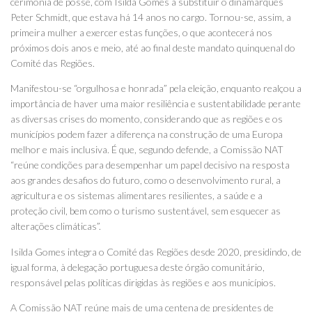
cerimónia de posse, com Isilda Gomes a substituir o dinamarquês
Peter Schmidt, que estava há 14 anos no cargo. Tornou-se, assim, a
primeira mulher a exercer estas funções, o que acontecerá nos
próximos dois anos e meio, até ao final deste mandato quinquenal do
Comité das Regiões.
Manifestou-se “orgulhosa e honrada” pela eleição, enquanto realçou a
importância de haver uma maior resiliência e sustentabilidade perante
as diversas crises do momento, considerando que as regiões e os
municípios podem fazer a diferença na construção de uma Europa
melhor e mais inclusiva. É que, segundo defende, a Comissão NAT
“reúne condições para desempenhar um papel decisivo na resposta
aos grandes desafios do futuro, como o desenvolvimento rural, a
agricultura e os sistemas alimentares resilientes, a saúde e a
proteção civil, bem como o turismo sustentável, sem esquecer as
alterações climáticas”.
Isilda Gomes integra o Comité das Regiões desde 2020, presidindo, de
igual forma, à delegação portuguesa deste órgão comunitário,
responsável pelas políticas dirigidas às regiões e aos municípios.
A Comissão NAT reúne mais de uma centena de presidentes de