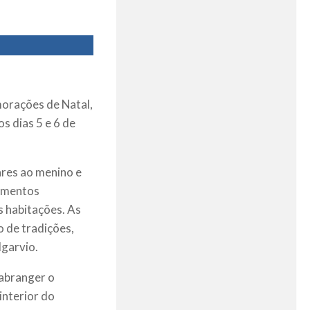
orações de Natal,
os dias 5 e 6 de
ares ao menino e
rumentos
s habitações. As
o de tradições,
lgarvio.
abranger o
interior do