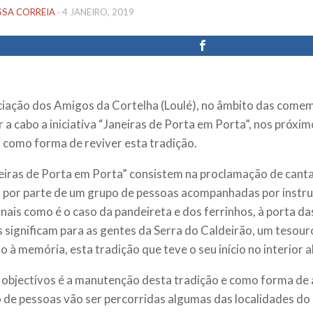
SSA CORREIA
·
4 JANEIRO, 2019
iação dos Amigos da Cortelha (Loulé), no âmbito das comem
r a cabo a iniciativa “Janeiras de Porta em Porta”, nos próxim
, como forma de reviver esta tradição.
eiras de Porta em Porta” consistem na proclamação de cant
s por parte de um grupo de pessoas acompanhadas por inst
onais como é o caso da pandeireta e dos ferrinhos, à porta da
s significam para as gentes da Serra do Caldeirão, um tesour
o à memória, esta tradição que teve o seu início no interior a
objectivos é a manutenção desta tradição e como forma de 
de pessoas vão ser percorridas algumas das localidades do 