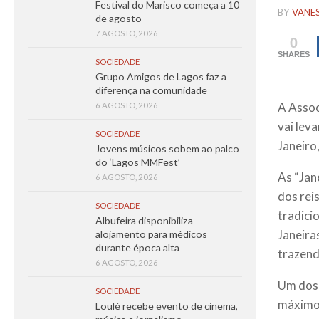
Festival do Marisco começa a 10
BY
VANE
de agosto
7 AGOSTO, 2026
0
SHARES
SOCIEDADE
Grupo Amigos de Lagos faz a
diferença na comunidade
A Assoc
6 AGOSTO, 2026
vai leva
SOCIEDADE
Janeiro
Jovens músicos sobem ao palco
do ‘Lagos MMFest’
As “Jan
6 AGOSTO, 2026
dos rei
SOCIEDADE
tradici
Albufeira disponibiliza
Janeira
alojamento para médicos
durante época alta
trazend
6 AGOSTO, 2026
Um dos 
SOCIEDADE
máximo 
Loulé recebe evento de cinema,