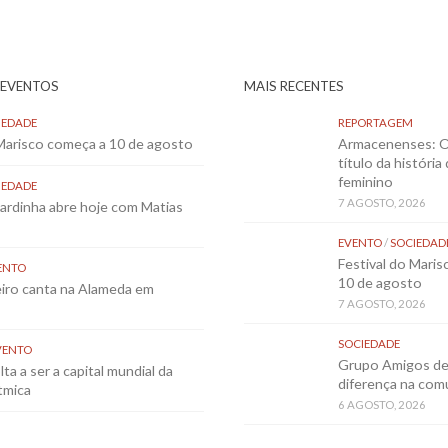
 EVENTOS
MAIS RECENTES
IEDADE
REPORTAGEM
 Marisco começa a 10 de agosto
Armacenenses: O
título da história
feminino
IEDADE
7 AGOSTO, 2026
Sardinha abre hoje com Matias
EVENTO
/
SOCIEDAD
Festival do Mari
ENTO
10 de agosto
eiro canta na Alameda em
7 AGOSTO, 2026
SOCIEDADE
VENTO
Grupo Amigos de 
ta a ser a capital mundial da
diferença na co
tmica
6 AGOSTO, 2026