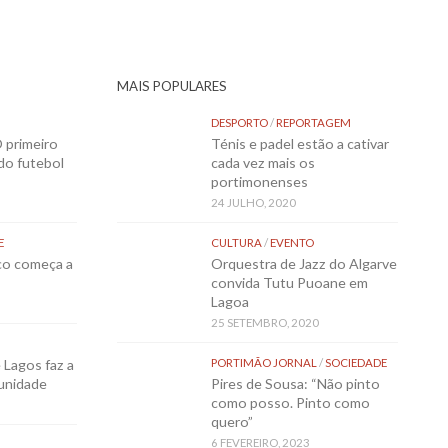
MAIS POPULARES
DESPORTO
/
REPORTAGEM
 primeiro
Ténis e padel estão a cativar
 do futebol
cada vez mais os
portimonenses
24 JULHO, 2020
E
CULTURA
/
EVENTO
sco começa a
Orquestra de Jazz do Algarve
convida Tutu Puoane em
Lagoa
25 SETEMBRO, 2020
Lagos faz a
PORTIMÃO JORNAL
/
SOCIEDADE
munidade
Pires de Sousa: “Não pinto
como posso. Pinto como
quero”
6 FEVEREIRO, 2023