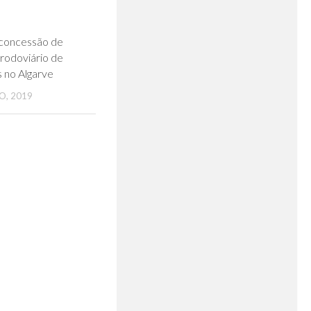
0
concessão de
rodoviário de
 no Algarve
O, 2019