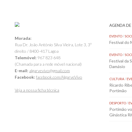
AGENDA DE
EVENTO
/
SOC
Morada:
Festival do
Rua Dr. João António Silva Vieira, Lote 3, 3º
direito / 8400-417 Lagoa
EVENTO
/
SOC
Telemóvel:
967 823 648
Festival da 
(Chamada para a rede móvel nacional)
Damásio
E-mail:
algarvevivo@gmail.com
Facebook:
facebook.com/AlgarveVivo
CULTURA
/
EV
Ricardo Rib
Veja a nossa ficha técnica
Portimão
DESPORTO
/
E
Portimão vol
Ginástica Rí