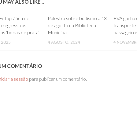
 MAY ALSO LIKE...
0
0
Fotográfica de
Palestra sobre budismo a 13
EVA ganha 
 regressa às
de agosto na Biblioteca
transporte 
nas ‘bodas de prata’
Municipal
passageiros
 2025
4 AGOSTO, 2024
4 NOVEMBR
 UM COMENTÁRIO
niciar a sessão
para publicar um comentário.