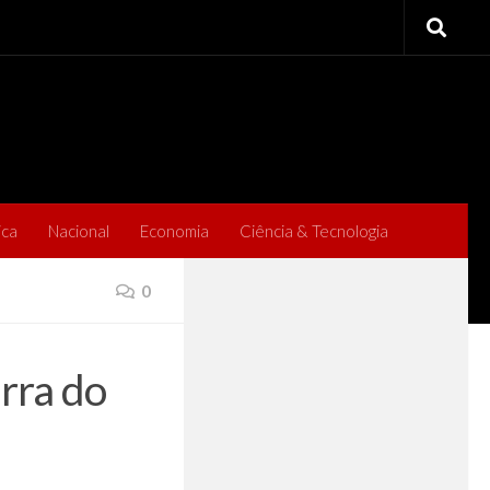
ica
Nacional
Economia
Ciência & Tecnologia
0
erra do