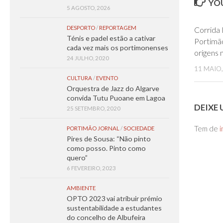
YOU
5 AGOSTO, 2026
DESPORTO
/
REPORTAGEM
Corrida 
Ténis e padel estão a cativar
Portimão
cada vez mais os portimonenses
origens 
24 JULHO, 2020
11 MAIO,
CULTURA
/
EVENTO
Orquestra de Jazz do Algarve
convida Tutu Puoane em Lagoa
DEIXE
25 SETEMBRO, 2020
Tem de
i
PORTIMÃO JORNAL
/
SOCIEDADE
Pires de Sousa: “Não pinto
como posso. Pinto como
quero”
6 FEVEREIRO, 2023
AMBIENTE
OPTO 2023 vai atribuir prémio
sustentabilidade a estudantes
do concelho de Albufeira