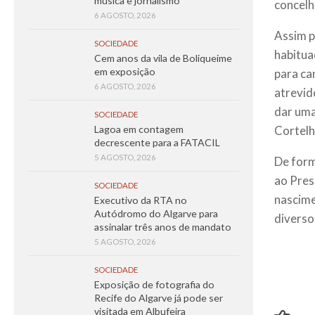
música e jornalismo
concelh
6 AGOSTO, 2026
Assim p
SOCIEDADE
habitua
Cem anos da vila de Boliqueime
em exposição
para ca
6 AGOSTO, 2026
atrevid
dar uma
SOCIEDADE
Cortelh
Lagoa em contagem
decrescente para a FATACIL
5 AGOSTO, 2026
De form
ao Pres
SOCIEDADE
nascime
Executivo da RTA no
Autódromo do Algarve para
diverso
assinalar três anos de mandato
5 AGOSTO, 2026
SOCIEDADE
Exposição de fotografia do
Recife do Algarve já pode ser
visitada em Albufeira