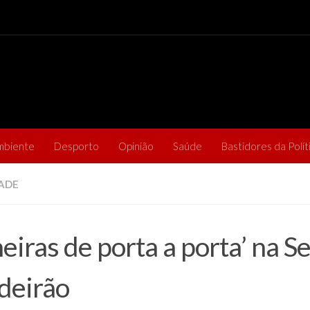
mbiente
Desporto
Opinião
Saúde
Bastidores da Polít
ADE
neiras de porta a porta’ na S
deirão