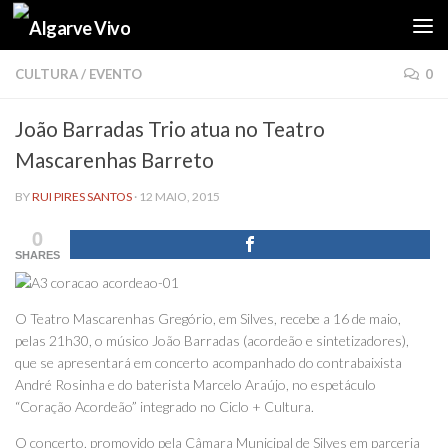
Skip to content
CULTURA
/
EVENTO
0
João Barradas Trio atua no Teatro
Mascarenhas Barreto
BY
RUI PIRES SANTOS
·
12 MAIO, 2015
0
SHARES
O Teatro Mascarenhas Gregório, em Silves, recebe a 16 de maio,
pelas 21h30, o músico João Barradas (acordeão e sintetizadores),
que se apresentará em concerto acompanhado do contrabaixista
André Rosinha e do baterista Marcelo Araújo, no espetáculo
“Coração Acordeão” integrado no Ciclo + Cultura.
O concerto, promovido pela Câmara Municipal de Silves em parceria