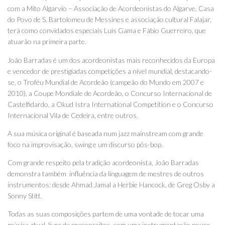
com a Mito Algarvio – Associação de Acordeonistas do Algarve, Casa
do Povo de S. Bartolomeu de Messines e associação cultural Falajar,
terá como convidados especiais Luís Gama e Fábio Guerreiro, que
atuarão na primeira parte.
João Barradas é um dos acordeonistas mais reconhecidos da Europa
e vencedor de prestigiadas competições a nível mundial, destacando-
se, o Troféu Mundial de Acordeão (campeão do Mundo em 2007 e
2010), a Coupe Mondiale de Acordeão, o Concurso Internacional de
Castelfidardo, a Okud Istra International Competition e o Concurso
Internacional Vila de Cedeira, entre outros.
A sua música original é baseada num jazz mainstream com grande
foco na improvisação, swing e um discurso pós-bop.
Com grande respeito pela tradição acordeonista, João Barradas
demonstra também influência da linguagem de mestres de outros
instrumentos: desde Ahmad Jamal a Herbie Hancock, de Greg Osby a
Sonny Stitt.
Todas as suas composições partem de uma vontade de tocar uma
música atual, livre de preconceitos, com uma instrumentação pouco