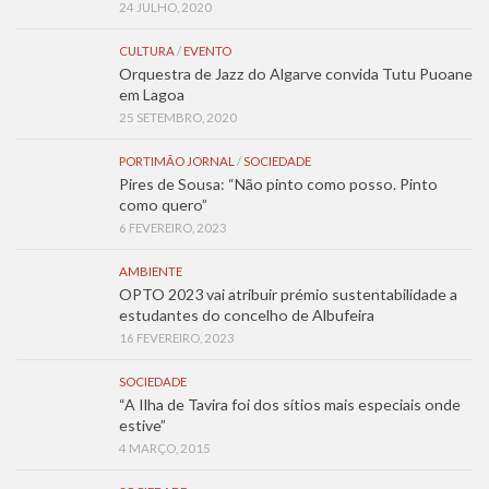
24 JULHO, 2020
CULTURA
/
EVENTO
Orquestra de Jazz do Algarve convida Tutu Puoane
em Lagoa
25 SETEMBRO, 2020
PORTIMÃO JORNAL
/
SOCIEDADE
Pires de Sousa: “Não pinto como posso. Pinto
como quero”
6 FEVEREIRO, 2023
AMBIENTE
OPTO 2023 vai atribuir prémio sustentabilidade a
estudantes do concelho de Albufeira
16 FEVEREIRO, 2023
SOCIEDADE
“A Ilha de Tavira foi dos sítios mais especiais onde
estive”
4 MARÇO, 2015