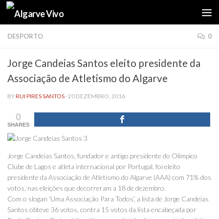
Skip to content
DESPORTO
0
Jorge Candeias Santos eleito presidente da
Associação de Atletismo do Algarve
BY
RUI PIRES SANTOS
·
20 DEZEMBRO, 2016
0
SHARES
Jorge Candeias Santos, fundador e antigo presidente do Olímpico
Clube de Lagos e atleta internacional por Portugal, foi eleito
presidente da Associação de Atletismo do Algarve (AAA) com 71% dos
votos, nas eleições que decorreram a 18 de dezembro.
Com o slogan ‘Uma Associação Para Todos’, a lista de Jorge Candeias
Santos obteve 36 votos, contra 15 votos da lista encabeçada por