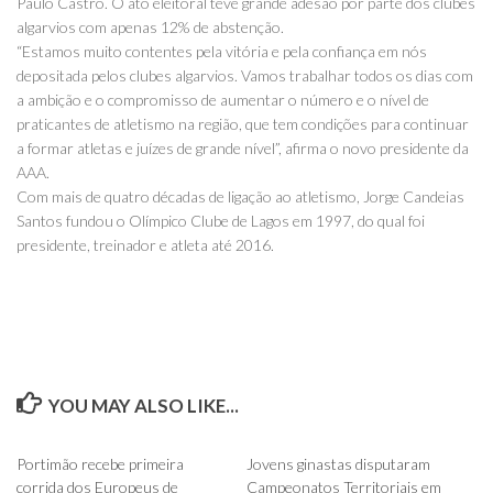
Paulo Castro. O ato eleitoral teve grande adesão por parte dos clubes
algarvios com apenas 12% de abstenção.
“Estamos muito contentes pela vitória e pela confiança em nós
depositada pelos clubes algarvios. Vamos trabalhar todos os dias com
a ambição e o compromisso de aumentar o número e o nível de
praticantes de atletismo na região, que tem condições para continuar
a formar atletas e juízes de grande nível”, afirma o novo presidente da
AAA.
Com mais de quatro décadas de ligação ao atletismo, Jorge Candeias
Santos fundou o Olímpico Clube de Lagos em 1997, do qual foi
presidente, treinador e atleta até 2016.
YOU MAY ALSO LIKE...
0
0
Portimão recebe primeira
Jovens ginastas disputaram
corrida dos Europeus de
Campeonatos Territoriais em