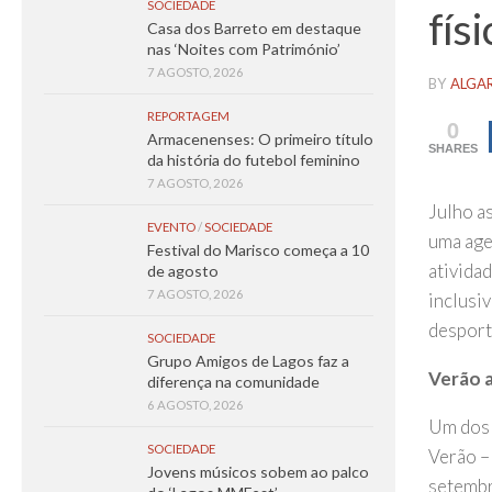
SOCIEDADE
físi
Casa dos Barreto em destaque
nas ‘Noites com Património’
7 AGOSTO, 2026
BY
ALGA
REPORTAGEM
0
Armacenenses: O primeiro título
SHARES
da história do futebol feminino
7 AGOSTO, 2026
Julho a
EVENTO
/
SOCIEDADE
uma age
Festival do Marisco começa a 10
ativida
de agosto
7 AGOSTO, 2026
inclusi
desporti
SOCIEDADE
Grupo Amigos de Lagos faz a
Verão a
diferença na comunidade
6 AGOSTO, 2026
Um dos 
SOCIEDADE
Verão –
Jovens músicos sobem ao palco
setembr