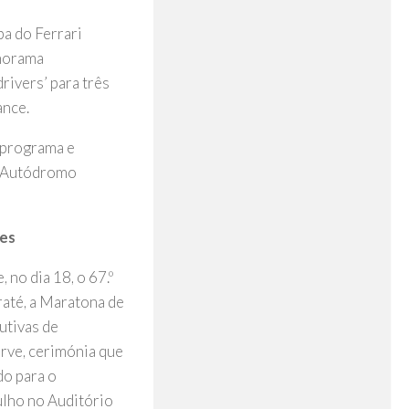
pa do Ferrari
anorama
rivers’ para três
ance.
 programa e
do Autódromo
des
no dia 18, o 67.º
raté, a Maratona de
utivas de
arve, cerimónia que
do para o
ulho no Auditório