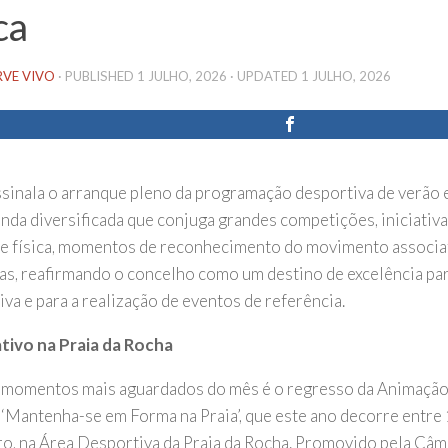
ca
RVE VIVO
· PUBLISHED
1 JULHO, 2026
· UPDATED
1 JULHO, 2026
ssinala o arranque pleno da programação desportiva de verão
nda diversificada que conjuga grandes competições, iniciativ
de física, momentos de reconhecimento do movimento associa
vas, reafirmando o concelho como um destino de excelência par
va e para a realização de eventos de referência.
tivo na Praia da Rocha
momentos mais aguardados do mês é o regresso da Animação
 ‘Mantenha-se em Forma na Praia’, que este ano decorre entre 
o, na Área Desportiva da Praia da Rocha. Promovido pela Câm