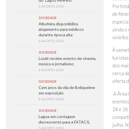
do ‘Lagos MMFest’
Portimã
6 AGOSTO, 2026
de fitne
SOCIEDADE
especia
Albufeira disponibiliza
ainda o
alojamento para médicos
durante época alta
voleibol
6 AGOSTO, 2026
À semel
SOCIEDADE
turistas
Loulé recebe evento de cinema,
música e jornalismo
dos mai
6 AGOSTO, 2026
cerca d
oferta d
SOCIEDADE
Cem anos da vila de Boliqueime
em exposição
A Área 
6 AGOSTO, 2026
eventos
24 e 26
SOCIEDADE
competi
Lagoa em contagem
decrescente para a FATACIL
julho. N
5 AGOSTO, 2026