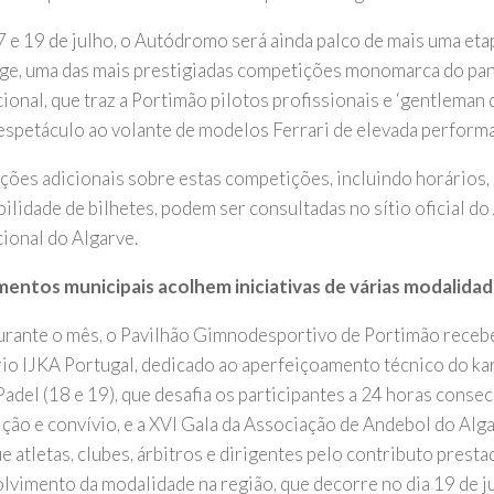
7 e 19 de julho, o Autódromo será ainda palco de mais uma eta
ge, uma das mais prestigiadas competições monomarca do p
ional, que traz a Portimão pilotos profissionais e ‘gentleman d
 espetáculo ao volante de modelos Ferrari de elevada perform
ções adicionais sobre estas competições, incluindo horários,
bilidade de bilhetes, podem ser consultadas no sítio oficial 
cional do Algarve.
entos municipais acolhem iniciativas de várias modalida
urante o mês, o Pavilhão Gimnodesportivo de Portimão recebe, 
io IJKA Portugal, dedicado ao aperfeiçoamento técnico do ka
Padel (18 e 19), que desafia os participantes a 24 horas consec
ção e convívio, e a XVI Gala da Associação de Andebol do Alg
e atletas, clubes, árbitros e dirigentes pelo contributo presta
lvimento da modalidade na região, que decorre no dia 19 de j