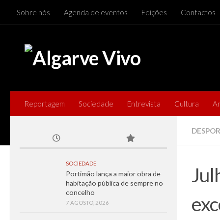
Sobre nós
Agenda de eventos
Edições
Contactos
Skip to content
Reportagem
Sociedade
Entrevista
Cultura
A
DESPO
SOCIEDADE
Jul
Portimão lança a maior obra de
habitação pública de sempre no
concelho
exc
7 AGOSTO, 2026