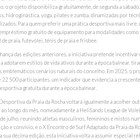
o, o projeto disponibiliza gratuitamente, de segunda a sábado,
ss, hidroginástica, yoga, pilates e zumba, dinamizadas por técn
lizados. Para quem preferir uma prática desportiva mais livre,
 empréstimo gratuito de equipamento para modalidades como f
 de praia, futevólei, ténis de praia e frisbee.
hança das edições anteriores, a iniciativa pretende incentivar
 a adotarem estilos de vida ativos durante a época balnear, ti
s emblemáticos cenários naturais do concelho. Em 2025, o pr
e 22 500 participantes, um indicador que evidencia a crescent
esportiva gratuita durante a época balnear.
Desportiva da Praia da Rocha voltará igualmente a acolher ou
 ao longo do mês, nomeadamente a HeliSands League de Voleib
 de julho, reunindo atletas masculinos, femininos e mistos num
ção e convívio, e o X Encontro de Surf Adaptado da Praia da Ro
a sua décima edição, esta iniciativa volta a assumir especial r