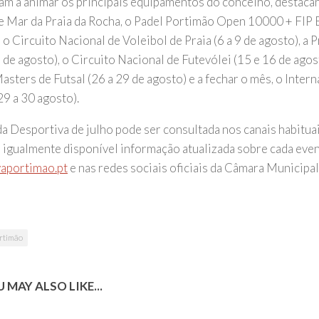
am a animar os principais equipamentos do concelho, destacand
e Mar da Praia da Rocha, o Padel Portimão Open 10000 + FIP B
 o Circuito Nacional de Voleibol de Praia (6 a 9 de agosto), a
8 de agosto), o Circuito Nacional de Futevólei (15 e 16 de ago
asters de Futsal (26 a 29 de agosto) e a fechar o mês, o Inter
29 a 30 agosto).
a Desportiva de julho pode ser consultada nos canais habituai
 igualmente disponível informação atualizada sobre cada eve
aportimao.pt
e nas redes sociais oficiais da Câmara Municipa
rtimão
 MAY ALSO LIKE...