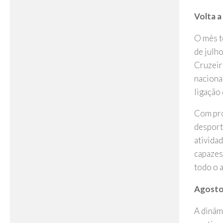
Volta a
O mês t
de julh
Cruzeir
naciona
ligação
Com pro
desport
ativida
capazes
todo o 
Agosto
A dinâm