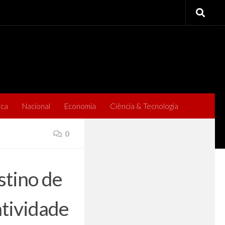
ica
Nacional
Economia
Ciência & Tecnologia
0
stino de
atividade