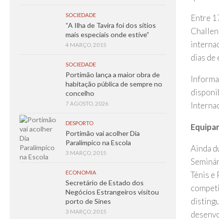
SOCIEDADE
Entre 1
“A Ilha de Tavira foi dos sítios
Challen
mais especiais onde estive”
internac
4 MARÇO, 2015
dias de
SOCIEDADE
Portimão lança a maior obra de
Informa
habitação pública de sempre no
disponi
concelho
7 AGOSTO, 2026
Interna
DESPORTO
Equipam
Portimão vai acolher Dia
Paralímpico na Escola
Ainda d
3 MARÇO, 2015
Seminár
ECONOMIA
Ténis e 
Secretário de Estado dos
competi
Negócios Estrangeiros visitou
distingu
porto de Sines
3 MARÇO, 2015
desenvo