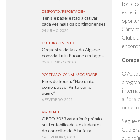
forte c
experim
DESPORTO
/
REPORTAGEM
Ténis e padel estão a cativar
oportun
cada vez mais os portimonenses
Câmara 
24 JULHO, 2020
Clube d
CULTURA
/
EVENTO
encontr
Orquestra de Jazz do Algarve
convida Tutu Puoane em Lagoa
Compet
25 SETEMBRO, 2020
O Autód
PORTIMÃO JORNAL
/
SOCIEDADE
Pires de Sousa: “Não pinto
program
como posso. Pinto como
internac
quero”
a Porsc
6 FEVEREIRO, 2023
onde a 
AMBIENTE
OPTO 2023 vai atribuir prémio
Segue-s
sustentabilidade a estudantes
Cup Bra
do concelho de Albufeira
que reú
16 FEVEREIRO, 2023