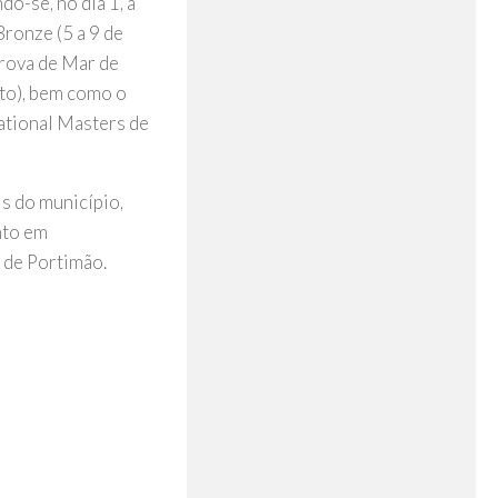
o-se, no dia 1, a
ronze (5 a 9 de
 Prova de Mar de
sto), bem como o
national Masters de
s do município,
nto em
l de Portimão.