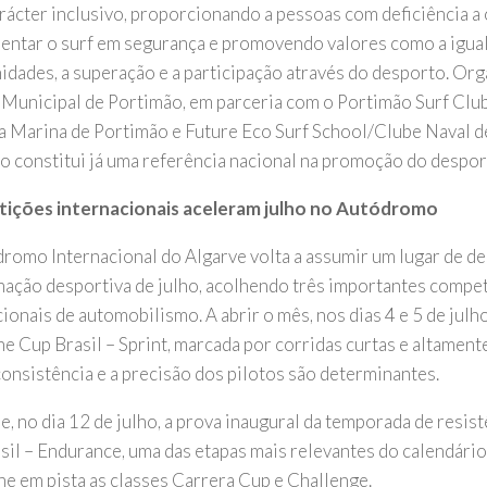
arácter inclusivo, proporcionando a pessoas com deficiência a
entar o surf em segurança e promovendo valores como a igua
idades, a superação e a participação através do desporto. Org
Municipal de Portimão, em parceria com o Portimão Surf Club
a Marina de Portimão e Future Eco Surf School/Clube Naval d
o constitui já uma referência nacional na promoção do despor
ições internacionais aceleram julho no Autódromo
romo Internacional do Algarve volta a assumir um lugar de d
ação desportiva de julho, acolhendo três importantes compe
ionais de automobilismo. A abrir o mês, nos dias 4 e 5 de julho
he Cup Brasil – Sprint, marcada por corridas curtas e altament
consistência e a precisão dos pilotos são determinantes.
e, no dia 12 de julho, a prova inaugural da temporada de resis
sil – Endurance, uma das etapas mais relevantes do calendári
ne em pista as classes Carrera Cup e Challenge.