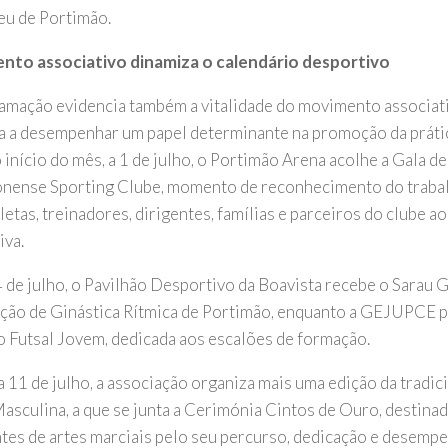
u de Portimão.
nto associativo dinamiza o calendário desportivo
amação evidencia também a vitalidade do movimento associati
a a desempenhar um papel determinante na promoção da prátic
início do mês, a 1 de julho, o Portimão Arena acolhe a Gala de
nense Sporting Clube, momento de reconhecimento do traba
letas, treinadores, dirigentes, famílias e parceiros do clube a
iva.
4 de julho, o Pavilhão Desportivo da Boavista recebe o Sarau 
ção de Ginástica Rítmica de Portimão, enquanto a GEJUPCE 
o Futsal Jovem, dedicada aos escalões de formação.
ia 11 de julho, a associação organiza mais uma edição da tradi
asculina, a que se junta a Cerimónia Cintos de Ouro, destinad
ntes de artes marciais pelo seu percurso, dedicação e desemp