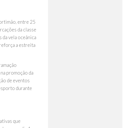
ortimão, entre 25
arcações da classe
 da vela oceânica
eforça a estreita
gramação
o na promoção da
ação de eventos
esporto durante
ativas que