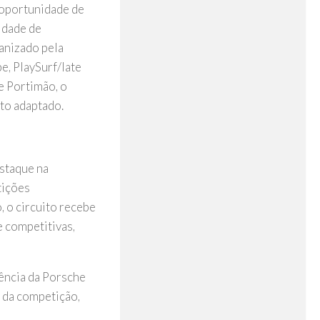
 oportunidade de
ldade de
anizado pela
e, PlaySurf/Iate
e Portimão, o
to adaptado.
estaque na
tições
, o circuito recebe
e competitivas,
tência da Porsche
o da competição,