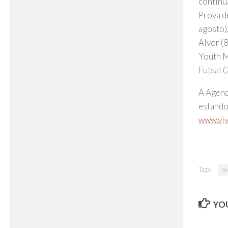
continu
Prova d
agosto),
Alvor (
Youth M
Futsal (
A Agend
estando
www.viv
Tags:
Po
YOU