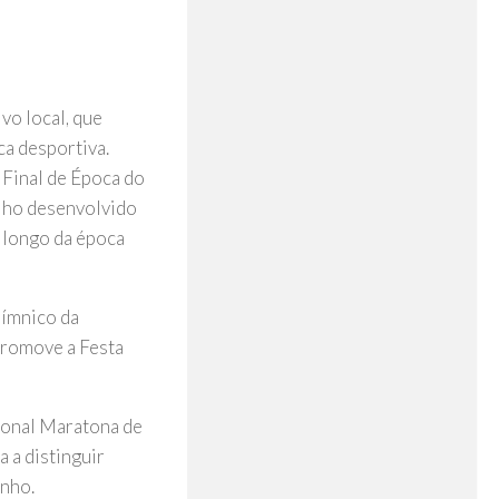
vo local, que
a desportiva.
 Final de Época do
lho desenvolvido
o longo da época
Gímnico da
promove a Festa
cional Maratona de
a a distinguir
enho.