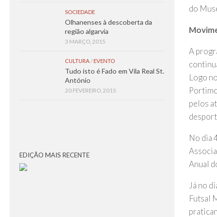
do Muse
SOCIEDADE
Olhanenses à descoberta da
Movime
região algarvia
3 MARÇO, 2015
A progr
CULTURA
/
EVENTO
continu
Tudo isto é Fado em Vila Real St.
Logo no 
António
Portimo
20 FEVEREIRO, 2015
pelos at
desport
No dia 
Associa
EDIÇÃO MAIS RECENTE
Anual d
Já no d
Futsal M
pratica