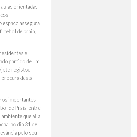
 aulas orientadas
icos
 o espaço assegura
utebol de praia,
 residentes e
rando partido de um
ojeto registou
e procura desta
tros importantes
ol de Praia, entre
 ambiente que alia
cha, no dia 31 de
elevância pelo seu