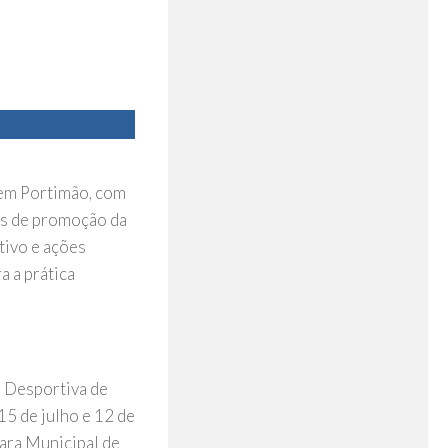
 em Portimão, com
as de promoção da
tivo e ações
a a prática
 Desportiva de
15 de julho e 12 de
ara Municipal de