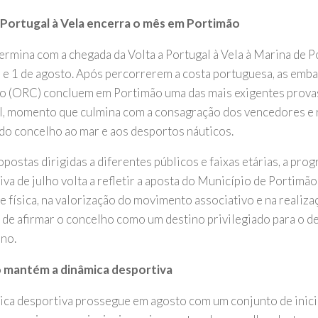
 Portugal à Vela encerra o mês em Portimão
ermina com a chegada da Volta a Portugal à Vela à Marina de P
o e 1 de agosto. Após percorrerem a costa portuguesa, as emb
o (ORC) concluem em Portimão uma das mais exigentes provas
l, momento que culmina com a consagração dos vencedores e r
 do concelho ao mar e aos desportos náuticos.
postas dirigidas a diferentes públicos e faixas etárias, a pro
iva de julho volta a refletir a aposta do Município de Portimã
de física, na valorização do movimento associativo e na realiz
 de afirmar o concelho como um destino privilegiado para o d
ano.
 mantém a dinâmica desportiva
ica desportiva prossegue em agosto com um conjunto de inici