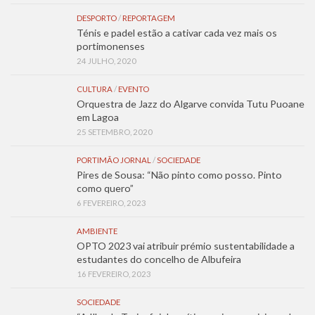
DESPORTO
/
REPORTAGEM
Ténis e padel estão a cativar cada vez mais os
portimonenses
24 JULHO, 2020
CULTURA
/
EVENTO
Orquestra de Jazz do Algarve convida Tutu Puoane
em Lagoa
25 SETEMBRO, 2020
PORTIMÃO JORNAL
/
SOCIEDADE
Pires de Sousa: “Não pinto como posso. Pinto
como quero”
6 FEVEREIRO, 2023
AMBIENTE
OPTO 2023 vai atribuir prémio sustentabilidade a
estudantes do concelho de Albufeira
16 FEVEREIRO, 2023
SOCIEDADE