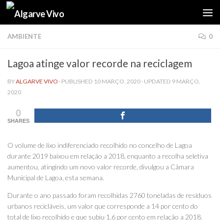
Skip to content
AMBIENTE
0
Lagoa atinge valor recorde na reciclagem
BY
ALGARVE VIVO
· PUBLISHED
10 MARÇO, 2020
· UPDATED
9 MARÇO,
2020
0
SHARES
O volume de lixo indiferenciado recolhido no concelho de Lagoa
durante 2019 baixou em relação a 2018, enquanto a recolha seletiva
aumentou, atingindo um novo valor recorde, divulgou a Câmara
Municipal de Lagoa, esta semana.
Durante o ano passado foram recolhidas 2760 toneladas de resíduos
urbanos recicláveis, um valor que corresponde a 14 por cento do
total de lixo recolhido e que subiu 1,6 por cento em relação a 2018.