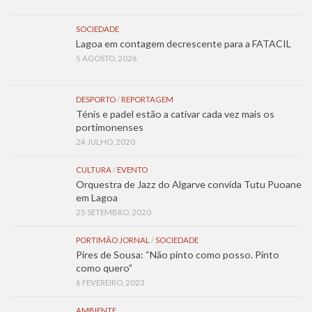
SOCIEDADE
Lagoa em contagem decrescente para a FATACIL
5 AGOSTO, 2026
DESPORTO
/
REPORTAGEM
Ténis e padel estão a cativar cada vez mais os
portimonenses
24 JULHO, 2020
CULTURA
/
EVENTO
Orquestra de Jazz do Algarve convida Tutu Puoane
em Lagoa
25 SETEMBRO, 2020
PORTIMÃO JORNAL
/
SOCIEDADE
Pires de Sousa: “Não pinto como posso. Pinto
como quero”
6 FEVEREIRO, 2023
AMBIENTE