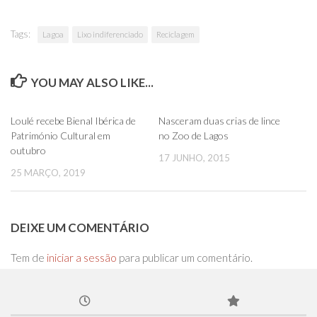
Tags:
Lagoa
Lixo indiferenciado
Reciclagem
YOU MAY ALSO LIKE...
0
0
Loulé recebe Bienal Ibérica de
Nasceram duas crias de lince
Património Cultural em
no Zoo de Lagos
outubro
17 JUNHO, 2015
25 MARÇO, 2019
DEIXE UM COMENTÁRIO
Tem de
iniciar a sessão
para publicar um comentário.