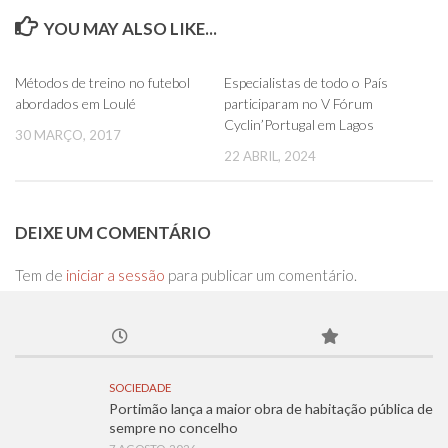
YOU MAY ALSO LIKE...
0
0
Métodos de treino no futebol
Especialistas de todo o País
abordados em Loulé
participaram no V Fórum
Cyclin’Portugal em Lagos
30 MARÇO, 2017
22 ABRIL, 2024
DEIXE UM COMENTÁRIO
Tem de
iniciar a sessão
para publicar um comentário.
SOCIEDADE
Portimão lança a maior obra de habitação pública de
sempre no concelho