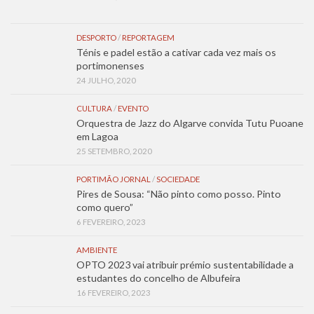
DESPORTO
/
REPORTAGEM
Ténis e padel estão a cativar cada vez mais os
portimonenses
24 JULHO, 2020
CULTURA
/
EVENTO
Orquestra de Jazz do Algarve convida Tutu Puoane
em Lagoa
25 SETEMBRO, 2020
PORTIMÃO JORNAL
/
SOCIEDADE
Pires de Sousa: “Não pinto como posso. Pinto
como quero”
6 FEVEREIRO, 2023
AMBIENTE
OPTO 2023 vai atribuir prémio sustentabilidade a
estudantes do concelho de Albufeira
16 FEVEREIRO, 2023