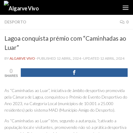
Skip to content
DESPORTO
0
Lagoa conquista prémio com “Caminhadas ao
Luar”
BY
ALGARVE VIVO
· PUBLISHED
12 ABRIL, 2024
· UPDATED
12 ABRIL, 2024
0
SHARES
As “Caminhadas ao Luar”, iniciativa de âmbito desportivo promovida
pela Câmara de Lagoa, conquistou o Prémio de Evento Desportivo do
Ano 2023, na Categoria Local (municípios de 10.001 a 25.000
residentes) pelo sistema MAD (Município Amigo do Desporto).
As “Caminhadas ao Luar” têm, segundo a autarquia, “cativado a
população local e visitantes, promovendo não só a prática desportiva