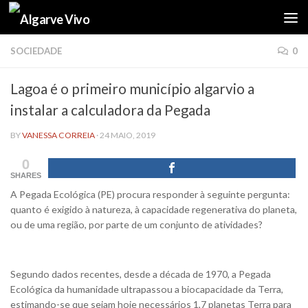
Skip to content
SOCIEDADE
0
Lagoa é o primeiro município algarvio a
instalar a calculadora da Pegada
BY
VANESSA CORREIA
·
24 MAIO, 2019
0
SHARES
A Pegada Ecológica (PE) procura responder à seguinte pergunta:
quanto é exigido à natureza, à capacidade regenerativa do planeta,
ou de uma região, por parte de um conjunto de atividades?
Segundo dados recentes, desde a década de 1970, a Pegada
Ecológica da humanidade ultrapassou a biocapacidade da Terra,
estimando-se que sejam hoje necessários 1,7 planetas Terra para