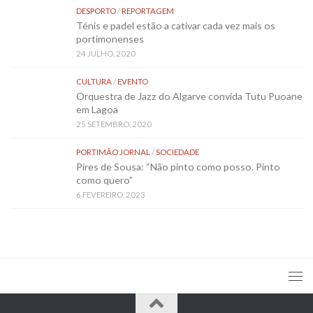
DESPORTO
/
REPORTAGEM
Ténis e padel estão a cativar cada vez mais os
portimonenses
24 JULHO, 2020
CULTURA
/
EVENTO
Orquestra de Jazz do Algarve convida Tutu Puoane
em Lagoa
25 SETEMBRO, 2020
PORTIMÃO JORNAL
/
SOCIEDADE
Pires de Sousa: “Não pinto como posso. Pinto
como quero”
6 FEVEREIRO, 2023