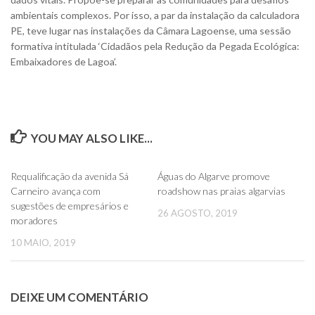
ambientais complexos. Por isso, a par da instalação da calculadora
PE, teve lugar nas instalações da Câmara Lagoense, uma sessão
formativa intitulada ‘Cidadãos pela Redução da Pegada Ecológica:
Embaixadores de Lagoa’.
YOU MAY ALSO LIKE...
0
0
Requalificação da avenida Sá
Águas do Algarve promove
Carneiro avança com
roadshow nas praias algarvias
sugestões de empresários e
26 AGOSTO, 2019
moradores
10 MAIO, 2019
DEIXE UM COMENTÁRIO