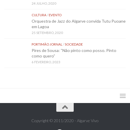
24 JULHO, 2020
CULTURA
/
EVENTO
Orquestra de Jazz do Algarve convida Tutu Puoane
em Lagoa
25 SETEMBRO, 2020
PORTIMÃO JORNAL
/
SOCIEDADE
Pires de Sousa: “Não pinto como posso. Pinto
como quero”
6 FEVEREIRO, 2023
Copyright © 2011/2020 - Algarve Vivo