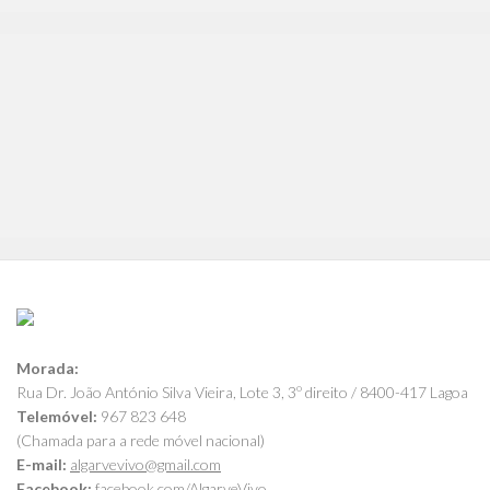
Morada:
Rua Dr. João António Silva Vieira, Lote 3, 3º direito / 8400-417 Lagoa
Telemóvel:
967 823 648
(Chamada para a rede móvel nacional)
E-mail:
algarvevivo@gmail.com
Facebook:
facebook.com/AlgarveVivo