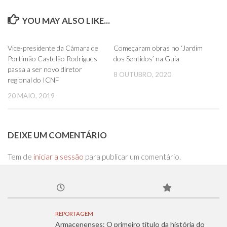
YOU MAY ALSO LIKE...
0
0
Vice-presidente da Câmara de
Começaram obras no ‘Jardim
Portimão Castelão Rodrigues
dos Sentidos’ na Guia
passa a ser novo diretor
8 OUTUBRO, 2020
regional do ICNF
20 MAIO, 2019
DEIXE UM COMENTÁRIO
Tem de
iniciar a sessão
para publicar um comentário.
REPORTAGEM
Armacenenses: O primeiro título da história do