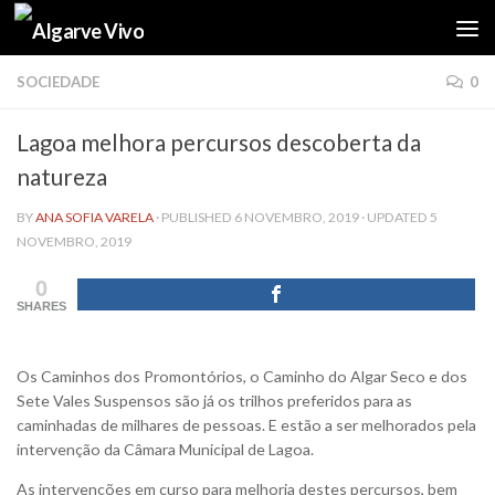
Skip to content
SOCIEDADE
0
Lagoa melhora percursos descoberta da
natureza
BY
ANA SOFIA VARELA
· PUBLISHED
6 NOVEMBRO, 2019
· UPDATED
5
NOVEMBRO, 2019
0
SHARES
Os Caminhos dos Promontórios, o Caminho do Algar Seco e dos
Sete Vales Suspensos são já os trilhos preferidos para as
caminhadas de milhares de pessoas. E estão a ser melhorados pela
intervenção da Câmara Municipal de Lagoa.
As intervenções em curso para melhoria destes percursos, bem