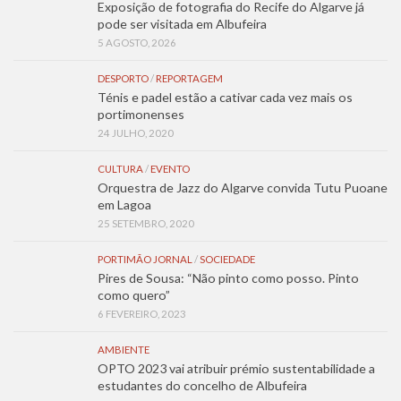
Exposição de fotografia do Recife do Algarve já
pode ser visitada em Albufeira
5 AGOSTO, 2026
DESPORTO
/
REPORTAGEM
Ténis e padel estão a cativar cada vez mais os
portimonenses
24 JULHO, 2020
CULTURA
/
EVENTO
Orquestra de Jazz do Algarve convida Tutu Puoane
em Lagoa
25 SETEMBRO, 2020
PORTIMÃO JORNAL
/
SOCIEDADE
Pires de Sousa: “Não pinto como posso. Pinto
como quero”
6 FEVEREIRO, 2023
AMBIENTE
OPTO 2023 vai atribuir prémio sustentabilidade a
estudantes do concelho de Albufeira